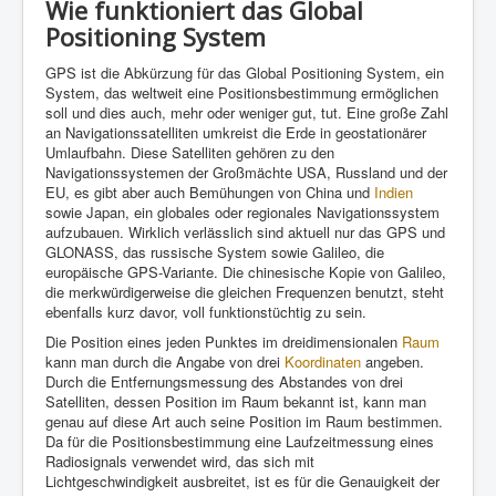
Wie funktioniert das Global
Positioning System
GPS ist die Abkürzung für das Global Positioning System, ein
System, das weltweit eine Positionsbestimmung ermöglichen
soll und dies auch, mehr oder weniger gut, tut. Eine große Zahl
an Navigationssatelliten umkreist die Erde in geostationärer
Umlaufbahn. Diese Satelliten gehören zu den
Navigationssystemen der Großmächte USA, Russland und der
EU, es gibt aber auch Bemühungen von China und
Indien
sowie Japan, ein globales oder regionales Navigationssystem
aufzubauen. Wirklich verlässlich sind aktuell nur das GPS und
GLONASS, das russische System sowie Galileo, die
europäische GPS-Variante. Die chinesische Kopie von Galileo,
die merkwürdigerweise die gleichen Frequenzen benutzt, steht
ebenfalls kurz davor, voll funktionstüchtig zu sein.
Die Position eines jeden Punktes im dreidimensionalen
Raum
kann man durch die Angabe von drei
Koordinaten
angeben.
Durch die Entfernungsmessung des Abstandes von drei
Satelliten, dessen Position im Raum bekannt ist, kann man
genau auf diese Art auch seine Position im Raum bestimmen.
Da für die Positionsbestimmung eine Laufzeitmessung eines
Radiosignals verwendet wird, das sich mit
Lichtgeschwindigkeit ausbreitet, ist es für die Genauigkeit der