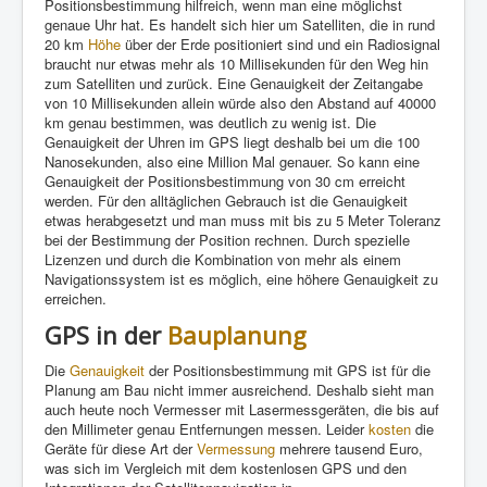
Positionsbestimmung hilfreich, wenn man eine möglichst
genaue Uhr hat. Es handelt sich hier um Satelliten, die in rund
20 km
Höhe
über der Erde positioniert sind und ein Radiosignal
braucht nur etwas mehr als 10 Millisekunden für den Weg hin
zum Satelliten und zurück. Eine Genauigkeit der Zeitangabe
von 10 Millisekunden allein würde also den Abstand auf 40000
km genau bestimmen, was deutlich zu wenig ist. Die
Genauigkeit der Uhren im GPS liegt deshalb bei um die 100
Nanosekunden, also eine Million Mal genauer. So kann eine
Genauigkeit der Positionsbestimmung von 30 cm erreicht
werden. Für den alltäglichen Gebrauch ist die Genauigkeit
etwas herabgesetzt und man muss mit bis zu 5 Meter Toleranz
bei der Bestimmung der Position rechnen. Durch spezielle
Lizenzen und durch die Kombination von mehr als einem
Navigationssystem ist es möglich, eine höhere Genauigkeit zu
erreichen.
GPS in der
Bauplanung
Die
Genauigkeit
der Positionsbestimmung mit GPS ist für die
Planung am Bau nicht immer ausreichend. Deshalb sieht man
auch heute noch Vermesser mit Lasermessgeräten, die bis auf
den Millimeter genau Entfernungen messen. Leider
kosten
die
Geräte für diese Art der
Vermessung
mehrere tausend Euro,
was sich im Vergleich mit dem kostenlosen GPS und den