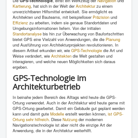
Die
GPS-Technologie
, einst ein Werkzeug der
Navigation
und
Kartierung
, hat sich in der Welt der
Architektur
zu einem
unverzichtbaren Hilfsmittel entwickelt. Sie ermöglicht es
Architekten und Bauteams, mit beispielloser
Präzision
und
Effizienz
zu arbeiten, indem sie genaue Standortdaten und
Umgebungsinformationen liefern. Von der initialen
Standortanalyse
bis hin zur Überwachung von Baufortschritten
bietet GPS eine Vielzahl von Anwendungen, die die
Planung
und Ausführung von Architekturprojekten revolutionieren. In
diesem Artikel erkunden wir, wie
GPS
-
Technologie
die Art und
Weise verändert, wie
Architekten
die Welt gestalten und
interagieren, und welche neuen Möglichkeiten sich daraus
ergeben.
GPS-Technologie im
Architekturbetrieb
In beinahe jedem Bereich des Alltags wird heute die GPS-
Ortung verwendet. Auch in der Architektur wird heute gerne mit
GPS-Ortung gearbeitet. Damit ein Gebäude gut geplant werden
kann und damit gute
Modelle
erstellt werden können,
ist GPS-
Ortung sehr hilfreich
. Diese
Nutzung
der modernen
Navigationstechnologie ist aber nicht die einzige Art der
Anwendung, die in der Architektur weiterhilft.