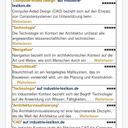
'
Computer-Aided Design
'
auf industrie-
■■■■■■
lexikon.de
Computer-Aided Design (CAD) bezieht sich auf den Einsatz
von Computersystemen zur Unterstützung beim . . .
Weiterlesen
'
Technologie
'
■■■■■
Die Technologie im Kontext der Architektur umfasst alle
angewandten wissenschaftlichen und technischen . . .
Weiterlesen
'
Navigation
'
■■■■■
Navigation bezieht sich im architektonischen Kontext auf die
Art und Weise, wie sich Menschen durch ein . . .
Weiterlesen
'
Baurichtmaß
'
■■■■■
Baurichtmaß ist ein festgelegtes Maßsystem, das im
Bauwesen verwendet wird, um die Planung und Konstruktion .
. .
Weiterlesen
'
Technologie
'
auf industrie-lexikon.de
■■■■
Im industriellen Kontext bezieht sich der Begriff 'Technologie'
auf die Anwendung von Wissen, Fähigkeiten, . . .
Weiterlesen
'
Architekturvisualisierung
'
■■■■
Die Architekturvisualisierung ist eine faszinierende Disziplin,
die die Welt der Architektur und des . . .
Weiterlesen
'
CAD
'
auf industrie-lexikon.de
■■■■
Im Industrie Kontext steht die Abkürzung CAD für 'Computer-