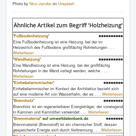
Photo by
Nico Jacobs
on
Unsplash
Ähnliche Artikel
zum Begriff 'Holzheizung'
'
Fußbodenheizung
'
■■■■■■■■■■
Eine Fußbodenheizung ist eine Heizung, bei der im
Heizestrich des Fußbodens großflächig Rohrleitungen . . .
Weiterlesen
'
Wandheizung
'
■■■■■■■■■■
Eine Wandheizung ist eine Heizung, bei der großflächig
Rohrleitungen in der Wand verlegt werden, welche . . .
Weiterlesen
'
Einhebelarmmischer
'
■■■■■■■■
Einhebelarmmischer im Kontext der Architektur bezieht sich
auf eine moderne Art von Wasserhahn, der es . . .
Weiterlesen
'
Brennholz
'
■■■■■■■■
Brennholz ist ein regenerierbarer Energieträger, der vorwiegend
in Kaminen und Kaminöfen verwendet . . .
Weiterlesen
'
Brennmaterial
'
auf umweltdatenbank.de
■■■■■■■
Brennmaterial (Brennstoff) ist ein chemischer Stoff, dessen
gespeicherte Energie sich durch Verbrennung . . .
Weiterlesen