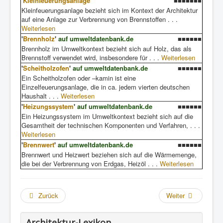
'
Kleinfeuerungsanlage
'
■■■■■■■
Kleinfeuerungsanlage bezieht sich im Kontext der Architektur
auf eine Anlage zur Verbrennung von Brennstoffen . . .
Weiterlesen
'
Brennholz
'
auf umweltdatenbank.de
■■■■■■
Brennholz im Umweltkontext bezieht sich auf Holz, das als
Brennstoff verwendet wird, insbesondere für . . .
Weiterlesen
'
Scheitholzofen
'
auf umweltdatenbank.de
■■■■■■
Ein Scheitholzofen oder –kamin ist eine
Einzelfeuerungsanlage, die in ca. jedem vierten deutschen
Haushalt . . .
Weiterlesen
'
Heizungssystem
'
auf umweltdatenbank.de
■■■■■■
Ein Heizungssystem im Umweltkontext bezieht sich auf die
Gesamtheit der technischen Komponenten und Verfahren, . . .
Weiterlesen
'
Brennwert
'
auf umweltdatenbank.de
■■■■■■
Brennwert und Heizwert beziehen sich auf die Wärmemenge,
die bei der Verbrennung von Erdgas, Heizöl . . .
Weiterlesen
Zurück
Weiter
Architektur-Lexikon