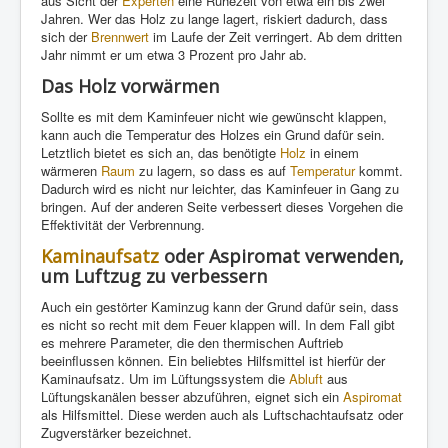
aus Sicht der
Experten
eine Ruhezeit von etwa ein bis zwei
Jahren. Wer das Holz zu lange lagert, riskiert dadurch, dass
sich der
Brennwert
im Laufe der Zeit verringert. Ab dem dritten
Jahr nimmt er um etwa 3 Prozent pro Jahr ab.
Das Holz vorwärmen
Sollte es mit dem Kaminfeuer nicht wie gewünscht klappen,
kann auch die Temperatur des Holzes ein Grund dafür sein.
Letztlich bietet es sich an, das benötigte
Holz
in einem
wärmeren
Raum
zu lagern, so dass es auf
Temperatur
kommt.
Dadurch wird es nicht nur leichter, das Kaminfeuer in Gang zu
bringen. Auf der anderen Seite verbessert dieses Vorgehen die
Effektivität der Verbrennung.
Kaminaufsatz
oder Aspiromat verwenden,
um Luftzug zu verbessern
Auch ein gestörter Kaminzug kann der Grund dafür sein, dass
es nicht so recht mit dem Feuer klappen will. In dem Fall gibt
es mehrere Parameter, die den thermischen Auftrieb
beeinflussen können. Ein beliebtes Hilfsmittel ist hierfür der
Kaminaufsatz. Um im Lüftungssystem die
Abluft
aus
Lüftungskanälen besser abzuführen, eignet sich ein
Aspiromat
als Hilfsmittel. Diese werden auch als Luftschachtaufsatz oder
Zugverstärker bezeichnet.