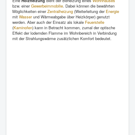
Eine
Holzheizung
dient der Beheizung eines
Wohnhauses
bzw. einer
Gewerbeimmobilie
. Dabei können die bewährten
Möglichkeiten einer
Zentralheizung
(Weiterleitung der
Energie
mit
Wasser
und Wärmeabgabe über Heizkörper) genutzt
werden. Aber auch der Einsatz als lokale
Feuerstelle
(
Kaminofen
) kann in Betracht kommen, zumal der optische
Effekt der lodernden Flamme im Wohnbereich in Verbindung
mit der Strahlungswärme zusätzlichen Komfort bedeutet.