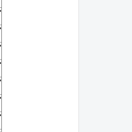
■
■
■
■
■
■
■