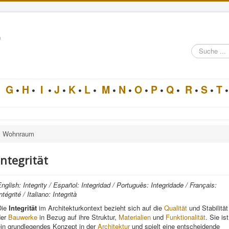
n
Suche
im
Architektur-
Lexikon
•
G
•
H
•
I
•
J
•
K
•
L
•
M
•
N
•
O
•
P
•
Q
•
R
•
S
•
T
•
Wohnraum
Integrität
nglish: Integrity / Español: Integridad / Português: Integridade / Français:
ntégrité / Italiano: Integrità
Die
Integrität
im Architekturkontext bezieht sich auf die
Qualität
und Stabilität
der
Bauwerke
in Bezug auf ihre Struktur,
Materialien
und
Funktionalität
. Sie ist
ein grundlegendes Konzept in der
Architektur
und spielt eine entscheidende