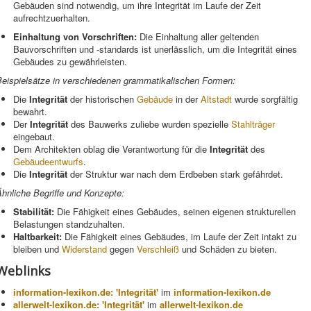
Gebäuden sind notwendig, um ihre Integrität im Laufe der Zeit
aufrechtzuerhalten.
Einhaltung von Vorschriften:
Die Einhaltung aller geltenden
Bauvorschriften und -standards ist unerlässlich, um die Integrität eines
Gebäudes zu gewährleisten.
Beispielsätze in verschiedenen grammatikalischen Formen:
Die
Integrität
der historischen
Gebäude
in der
Altstadt
wurde sorgfältig
bewahrt.
Der
Integrität
des Bauwerks zuliebe wurden spezielle
Stahlträger
eingebaut.
Dem Architekten oblag die Verantwortung für die
Integrität
des
Gebäudeentwurfs
.
Die
Integrität
der Struktur war nach dem Erdbeben stark gefährdet.
hnliche Begriffe und Konzepte:
Stabilität:
Die Fähigkeit eines Gebäudes, seinen eigenen strukturellen
Belastungen standzuhalten.
Haltbarkeit:
Die Fähigkeit eines Gebäudes, im Laufe der Zeit intakt zu
bleiben und
Widerstand
gegen
Verschleiß
und Schäden zu bieten.
Weblinks
information-lexikon.de: 'Integrität'
im
information-lexikon.de
allerwelt-lexikon.de: 'Integrität'
im
allerwelt-lexikon.de