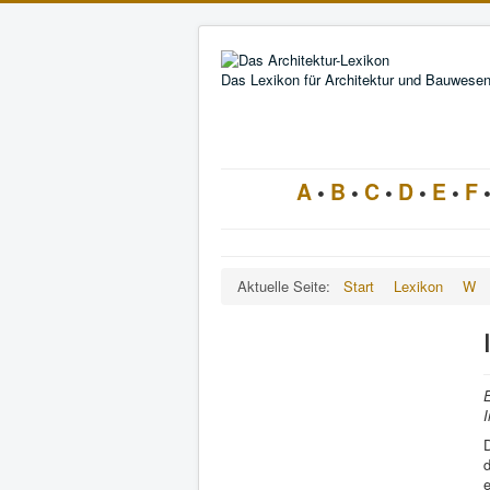
Das Lexikon für Architektur und Bauwese
A
•
B
•
C
•
D
•
E
•
F
Aktuelle Seite:
Start
Lexikon
W
E
I