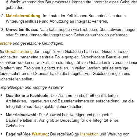
Aufsicht während des Bauprozesses können die Integrität eines Gebäude
gefährden.
Materialermüdung
:
Im Laufe der Zeit können Baumaterialien durch
Witterungseinflüsse und Abnutzung an Integrität verlieren.
Umwelteinflüsse:
Naturkatastrophen wie Erdbeben, Überschwemmungen
oder Stürme können die Integrität von Gebäuden erheblich gefährden.
istorie
und gesetzliche Grundlagen:
Die
Gewährleistung
der Integrität von Gebäuden hat in der Geschichte der
rchitektur immer eine zentrale Rolle gespielt. Verschiedene Baustile und
Techniken wurden entwickelt, um die Integrität von Gebäuden in verschiedene
eitaltern und Regionen sicherzustellen. In vielen Ländern gibt es strenge
auvorschriften und Standards, die die Integrität von Gebäuden regeln und
icherstellen sollen.
Empfehlungen und wichtige Aspekte:
Qualifizierte Fachleute:
Die Zusammenarbeit mit qualifizierten
Architekten, Ingenieuren und Bauunternehmern ist entscheidend, um die
Integrität eines Bauprojekts sicherzustellen.
Materialauswahl:
Die Auswahl hochwertiger und geeigneter
Baumaterialien ist von größter Bedeutung für die Integrität eines
Gebäudes.
Regelmäßige
Wartung
:
Die regelmäßige
Inspektion
und Wartung von