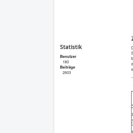
Statistik
S
Benutzer
M
183
Beiträge
s
2603
-
'
'