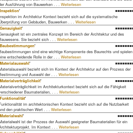
der Ausführung von Bauwerken . . .
Weiterlesen
Inspektion
'
■■■■■■■
Inspektion im Architektur Kontext bezieht sich auf die systematische
Überprüfung von Gebäuden, Bauwerken . . .
Weiterlesen
Genauigkeit
'
■■■■■■■
Genauigkeit ist ein zentrales Konzept im Bereich der Architektur und des
Bauwesens. Sie bezieht sich . . .
Weiterlesen
Baubestimmungen
'
■■■■■■■
Baubestimmungen sind eine wichtige Komponente des Baurechts und spielen
eine entscheidende Rolle in der . . .
Weiterlesen
Materialauswahl
'
■■■■■■■
Materialauswahl bezieht sich im Kontext der Architektur auf den Prozess der
Bestimmung und Auswahl der . . .
Weiterlesen
Materialverträglichkeit
'
■■■■■■■
Materialverträglichkeit im Architekturkontext bezieht sich auf die Fähigkeit
verschiedener Baumaterialien, . . .
Weiterlesen
Funktionalität
'
■■■■■■■
Funktionalität im architektonischen Kontext bezieht sich auf die Nutzbarkeit
und den praktischen Wert . . .
Weiterlesen
Materialwahl
'
■■■■■■
Materialwahl ist der Prozess der Auswahl geeigneter Baumaterialien für ein
Architekturprojekt. Im Kontext . . .
Weiterlesen