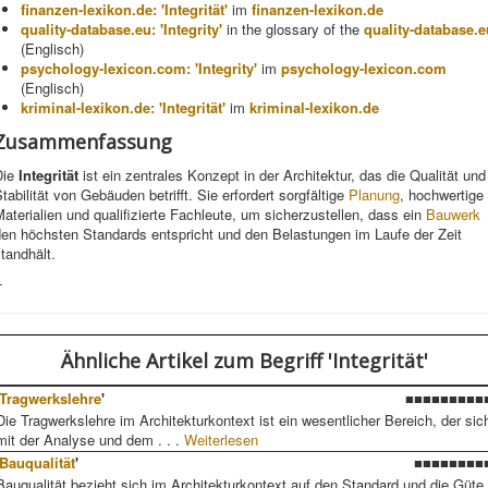
finanzen-lexikon.de: 'Integrität'
im
finanzen-lexikon.de
quality-database.eu: 'Integrity'
in the glossary of the
quality-database.e
(Englisch)
psychology-lexicon.com: 'Integrity'
im
psychology-lexicon.com
(Englisch)
kriminal-lexikon.de: 'Integrität'
im
kriminal-lexikon.de
Zusammenfassung
Die
Integrität
ist ein zentrales Konzept in der Architektur, das die Qualität und
tabilität von Gebäuden betrifft. Sie erfordert sorgfältige
Planung
, hochwertige
aterialien und qualifizierte Fachleute, um sicherzustellen, dass ein
Bauwerk
den höchsten Standards entspricht und den Belastungen im Laufe der Zeit
tandhält.
-
Ähnliche Artikel
zum Begriff 'Integrität'
Tragwerkslehre
'
■■■■■■■■■
Die Tragwerkslehre im Architekturkontext ist ein wesentlicher Bereich, der sic
mit der Analyse und dem . . .
Weiterlesen
Bauqualität
'
■■■■■■■■
Bauqualität bezieht sich im Architekturkontext auf den Standard und die Güte