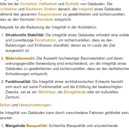
olle bei der
Sicherheit
,
Haltbarkeit
und
Ästhetik
von Gebäuden. Die
rchitekten
und
Bauherren
Streben
danach, die
Integrität
eines Gebäudes
während des gesamten
Bauprozesses
zu gewährleisten und sicherzustellen,
dass es den höchsten
Standards
entspricht.
eispiele für die Bedeutung der Integrität in der Architektur:
Strukturelle Stabilität:
Die Integrität eines Gebäudes erfordert eine solide
und zuverlässige
Konstruktion
, um sicherzustellen, dass es den
Belastungen und Einflüssen standhält, denen es im Laufe der Zeit
ausgesetzt ist.
Materialauswahl
:
Die Auswahl hochwertiger Baumaterialien und deren
ordnungsgemäße Verwendung sind entscheidend, um die Integrität eines
Gebäudes zu gewährleisten und sicherzustellen, dass es den ästhetische
Anforderungen entspricht.
Funktionalität:
Die Integrität eines architektonischen Entwurfs bezieht
sich auch auf seine Funktionalität und die Erfüllung der beabsichtigten
Zwecke, sei es ein
Wohnhaus
, ein
Bürogebäude
oder ein kulturelles
Zentrum.
Risiken
und
Herausforderungen
:
ie Integrität von Gebäuden kann durch verschiedene Faktoren gefährdet sein
arunter:
Mangelnde
Bauqualität
:
Schlechte Bauqualität und unzureichende