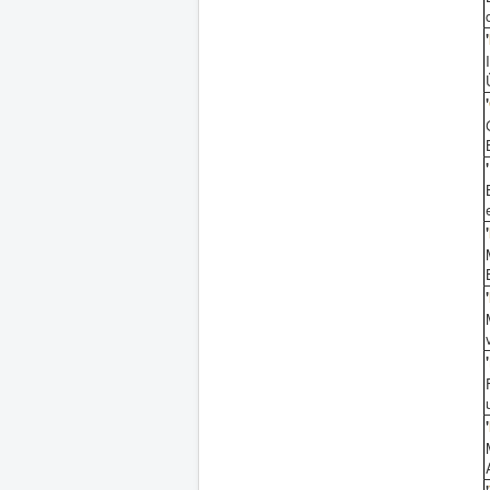
'
'
'
'
'
'
'