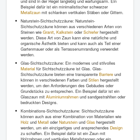
und sind in der Regel langlebig und wartungsarm. Ein
Beispiel dafür ist ein minimalistischer schwarzer
Metallzaun
mit schlanken vertikalen Stäben oder Gittern.
Naturstein-Sichtschutzzäune: Naturstein-
Sichtschutzzäune können aus verschiedenen Arten von
Steinen wie
Granit
,
Kalkstein
oder
Schiefer
hergestellt
werden. Diese Art von Zaun kann eine natürliche und
organische Ästhetik bieten und kann auch als Teil einer
Gartenmauer oder als Terrassenumrandung verwendet
werden.
Glas-Sichtschutzzäune: Ein modernes und stilvolles
Material
für Sichtschutzzäune ist Glas. Glas-
Sichtschutzzäune bieten eine transparente
Barriere
und
können in verschiedenen Farben und
Stilen
hergestellt
werden, um den Anforderungen des Gebäudes oder
Grundstücks zu entsprechen. Ein Beispiel dafür ist ein
Glaszaun mit
Aluminiumrahmen
und sandgestrahlten oder
bedruckten Designs.
Kombinations-Sichtschutzzäune: Sichtschutzzäune
können auch aus einer Kombination von Materialien wie
Holz
und
Metall
oder
Naturstein
und
Glas
hergestellt
werden, um ein einzigartiges und ansprechendes
Design
zu schaffen. Ein Beispiel dafür ist ein Zaun mit
Holzrahmen und vertikalen Metallstangen oder ein