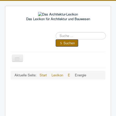
Das Lexikon für Architektur und Bauwesen
Suche
im
Architektur-
Suchen
Lexikon
Toggle
Navigation
A
•
B
•
C
•
D
•
E
•
F
•
Aktuelle Seite:
Start
Lexikon
E
Energie
G
•
H
•
I
•
J
•
K
•
L
•
M
•
N
•
O
•
P
•
Q
•
R
•
S
•
T
•
U
•
V
•
W
•
X
•
Y
•
Z