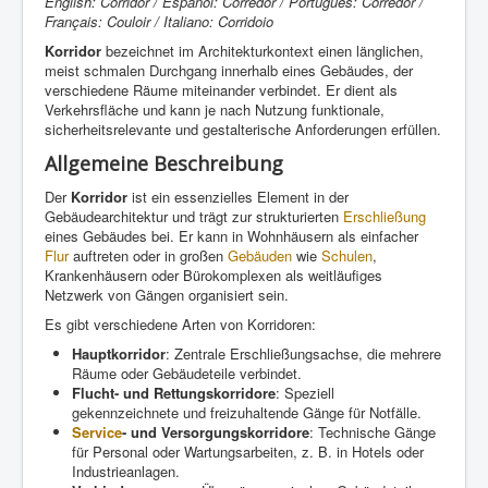
English: Corridor / Español: Corredor / Português: Corredor /
Français: Couloir / Italiano: Corridoio
Korridor
bezeichnet im Architekturkontext einen länglichen,
meist schmalen Durchgang innerhalb eines Gebäudes, der
verschiedene Räume miteinander verbindet. Er dient als
Verkehrsfläche und kann je nach Nutzung funktionale,
sicherheitsrelevante und gestalterische Anforderungen erfüllen.
Allgemeine Beschreibung
Der
Korridor
ist ein essenzielles Element in der
Gebäudearchitektur und trägt zur strukturierten
Erschließung
eines Gebäudes bei. Er kann in Wohnhäusern als einfacher
Flur
auftreten oder in großen
Gebäuden
wie
Schulen
,
Krankenhäusern oder Bürokomplexen als weitläufiges
Netzwerk von Gängen organisiert sein.
Es gibt verschiedene Arten von Korridoren:
Hauptkorridor
: Zentrale Erschließungsachse, die mehrere
Räume oder Gebäudeteile verbindet.
Flucht- und Rettungskorridore
: Speziell
gekennzeichnete und freizuhaltende Gänge für Notfälle.
Service
- und Versorgungskorridore
: Technische Gänge
für Personal oder Wartungsarbeiten, z. B. in Hotels oder
Industrieanlagen.