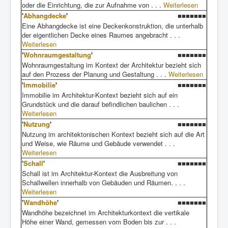
oder die Einrichtung, die zur Aufnahme von . . .
Weiterlesen
'
Abhangdecke
'
■■■■■■■
Eine Abhangdecke ist eine Deckenkonstruktion, die unterhalb
der eigentlichen Decke eines Raumes angebracht . . .
Weiterlesen
'
Wohnraumgestaltung
'
■■■■■■■
Wohnraumgestaltung im Kontext der Architektur bezieht sich
auf den Prozess der Planung und Gestaltung . . .
Weiterlesen
'
Immobilie
'
■■■■■■■
Immobilie im Architektur-Kontext bezieht sich auf ein
Grundstück und die darauf befindlichen baulichen . . .
Weiterlesen
'
Nutzung
'
■■■■■■■
Nutzung im architektonischen Kontext bezieht sich auf die Art
und Weise, wie Räume und Gebäude verwendet . . .
Weiterlesen
'
Schall
'
■■■■■■■
Schall ist im Architektur-Kontext die Ausbreitung von
Schallwellen innerhalb von Gebäuden und Räumen. . . .
Weiterlesen
'
Wandhöhe
'
■■■■■■■
Wandhöhe bezeichnet im Architekturkontext die vertikale
Höhe einer Wand, gemessen vom Boden bis zur . . .