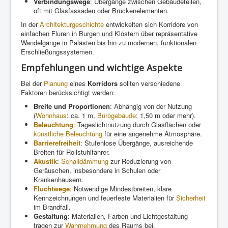
Verbindungswege
: Übergänge zwischen Gebäudeteilen,
oft mit Glasfassaden oder Brückenelementen.
In der
Architekturgeschichte
entwickelten sich Korridore von
einfachen Fluren in Burgen und Klöstern über repräsentative
Wandelgänge in Palästen bis hin zu modernen, funktionalen
Erschließungssystemen.
Empfehlungen und wichtige Aspekte
Bei der
Planung
eines
Korridors
sollten verschiedene
Faktoren berücksichtigt werden:
Breite und Proportionen
: Abhängig von der Nutzung
(
Wohnhaus
: ca. 1 m,
Bürogebäude
: 1,50 m oder mehr).
Beleuchtung
: Tageslichtnutzung durch Glasflächen oder
künstliche Beleuchtung
für eine angenehme Atmosphäre.
Barrierefreiheit
: Stufenlose Übergänge, ausreichende
Breiten für Rollstuhlfahrer.
Akustik
:
Schalldämmung
zur Reduzierung von
Geräuschen, insbesondere in Schulen oder
Krankenhäusern.
Fluchtwege
: Notwendige Mindestbreiten, klare
Kennzeichnungen und feuerfeste Materialien für
Sicherheit
im Brandfall.
Gestaltung
: Materialien, Farben und Lichtgestaltung
tragen zur
Wahrnehmung
des Raums bei.