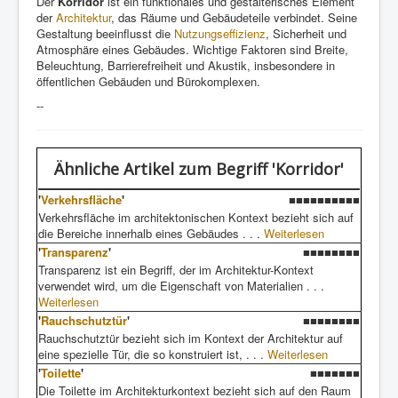
Der
Korridor
ist ein funktionales und gestalterisches Element
der
Architektur
, das Räume und Gebäudeteile verbindet. Seine
Gestaltung beeinflusst die
Nutzungseffizienz
, Sicherheit und
Atmosphäre eines Gebäudes. Wichtige Faktoren sind Breite,
Beleuchtung, Barrierefreiheit und Akustik, insbesondere in
öffentlichen Gebäuden und Bürokomplexen.
--
Ähnliche Artikel
zum Begriff 'Korridor'
'
Verkehrsfläche
'
■■■■■■■■■■
Verkehrsfläche im architektonischen Kontext bezieht sich auf
die Bereiche innerhalb eines Gebäudes . . .
Weiterlesen
'
Transparenz
'
■■■■■■■■
Transparenz ist ein Begriff, der im Architektur-Kontext
verwendet wird, um die Eigenschaft von Materialien . . .
Weiterlesen
'
Rauchschutztür
'
■■■■■■■■
Rauchschutztür bezieht sich im Kontext der Architektur auf
eine spezielle Tür, die so konstruiert ist, . . .
Weiterlesen
'
Toilette
'
■■■■■■■
Die Toilette im Architekturkontext bezieht sich auf den Raum