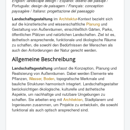
English: landscape design / Español: diseño del paisaje /
Português: design de paisagem / Français: conception
paysagère / Italiano: progettazione del paesaggio
Landschaftsgestaltung
im
Architektur
-Kontext bezieht sich
auf die künstlerische und wissenschaftliche
Planung
und
Gestaltung von Außenräumen, einschließlich Gärten, Parks,
öffentlichen Plätzen und natürlichen Landschaften. Ziel ist es,
ästhetisch ansprechende, funktionale und ökologische Räume
zu schaffen, die sowohl den Bedürfnissen der Menschen als
auch den Anforderungen der Natur gerecht werden.
Allgemeine Beschreibung
Landschaftsgestaltung
umfasst die Konzeption, Planung und
Realisierung von Außenräumen. Dabei werden Elemente wie
Pflanzen,
Wasser
,
Boden
, topografische Merkmale und
bauliche Strukturen harmonisch integriert. Landschaftsgestalter
berücksichtigen ökologische, kulturelle und ästhetische
Aspekte, um nachhaltige und nutzbare Umgebungen zu
schaffen. Sie arbeiten eng mit
Architekten
, Stadtplanern und
Ingenieuren zusammen, um Projekte zu entwickeln, die sowohl
funktional als auch optisch ansprechend sind.