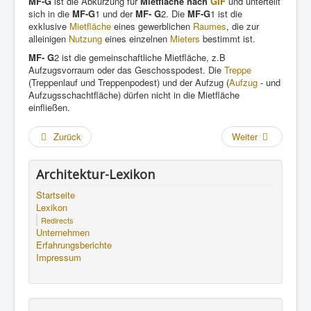
MF-G
ist die Abkürzung für
Mietfläche nach
GIF
und unterteilt
sich in die
MF-G
1 und der
MF- G
2. Die
MF-G
1 ist die
exklusive
Mietfläche
eines gewerblichen
Raumes
, die zur
alleinigen
Nutzung
eines einzelnen
Mieters
bestimmt ist.
MF- G
2 ist die gemeinschaftliche Mietfläche, z.B
Aufzugsvorraum oder das Geschosspodest. Die
Treppe
(Treppenlauf und Treppenpodest) und der Aufzug (
Aufzug
- und
Aufzugsschachtfläche) dürfen nicht in die Mietfläche
einfließen.
Zurück
Weiter
Architektur-Lexikon
Startseite
Lexikon
Redirects
Unternehmen
Erfahrungsberichte
Impressum