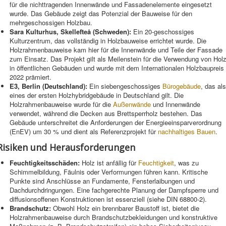
für die nichttragenden Innenwände und Fassadenelemente eingesetzt
wurde. Das Gebäude zeigt das Potenzial der Bauweise für den
mehrgeschossigen Holzbau.
Sara Kulturhus, Skellefteå (Schweden):
Ein 20-geschossiges
Kulturzentrum, das vollständig in Holzbauweise errichtet wurde. Die
Holzrahmenbauweise kam hier für die Innenwände und Teile der Fassade
zum Einsatz. Das Projekt gilt als Meilenstein für die Verwendung von Hol
in öffentlichen Gebäuden und wurde mit dem Internationalen Holzbaupreis
2022 prämiert.
E3, Berlin (Deutschland):
Ein siebengeschossiges
Bürogebäude
, das als
eines der ersten Holzhybridgebäude in Deutschland gilt. Die
Holzrahmenbauweise wurde für die
Außenwände
und Innenwände
verwendet, während die Decken aus Brettsperrholz bestehen. Das
Gebäude unterschreitet die Anforderungen der Energieeinsparverordnung
(EnEV) um 30 % und dient als Referenzprojekt für
nachhaltiges Bauen
.
Risiken und Herausforderungen
Feuchtigkeitsschäden:
Holz ist anfällig für
Feuchtigkeit
, was zu
Schimmelbildung, Fäulnis oder Verformungen führen kann. Kritische
Punkte sind Anschlüsse an Fundamente, Fensterlaibungen und
Dachdurchdringungen. Eine fachgerechte Planung der Dampfsperre und
diffusionsoffenen Konstruktionen ist essenziell (siehe DIN 68800-2).
Brandschutz:
Obwohl Holz ein brennbarer Baustoff ist, bietet die
Holzrahmenbauweise durch Brandschutzbekleidungen und konstruktive