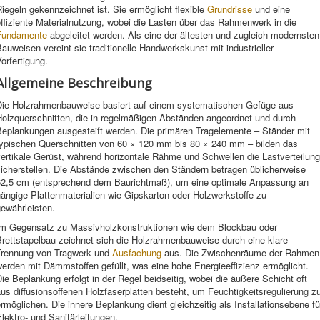
iegeln gekennzeichnet ist. Sie ermöglicht flexible
Grundrisse
und eine
ffiziente Materialnutzung, wobei die Lasten über das Rahmenwerk in die
Fundamente
abgeleitet werden. Als eine der ältesten und zugleich modernsten
auweisen vereint sie traditionelle Handwerkskunst mit industrieller
orfertigung.
Allgemeine Beschreibung
Die Holzrahmenbauweise basiert auf einem systematischen Gefüge aus
Holzquerschnitten, die in regelmäßigen Abständen angeordnet und durch
Beplankungen ausgesteift werden. Die primären Tragelemente – Ständer mit
typischen Querschnitten von 60 × 120 mm bis 80 × 240 mm – bilden das
ertikale Gerüst, während horizontale Rähme und Schwellen die Lastverteilung
sicherstellen. Die Abstände zwischen den Ständern betragen üblicherweise
62,5 cm (entsprechend dem Baurichtmaß), um eine optimale Anpassung an
ängige Plattenmaterialien wie Gipskarton oder Holzwerkstoffe zu
ewährleisten.
Im Gegensatz zu Massivholzkonstruktionen wie dem Blockbau oder
Brettstapelbau zeichnet sich die Holzrahmenbauweise durch eine klare
Trennung von Tragwerk und
Ausfachung
aus. Die Zwischenräume der Rahmen
erden mit Dämmstoffen gefüllt, was eine hohe Energieeffizienz ermöglicht.
ie Beplankung erfolgt in der Regel beidseitig, wobei die äußere Schicht oft
us diffusionsoffenen Holzfaserplatten besteht, um Feuchtigkeitsregulierung z
rmöglichen. Die innere Beplankung dient gleichzeitig als Installationsebene fü
lektro- und Sanitärleitungen.