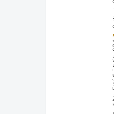
E
G
E
W
g
B