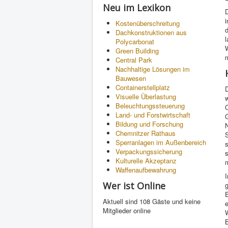
Neu im Lexikon
Kostenüberschreitung
Dachkonstruktionen aus
l
Polycarbonat
W
Green Building
Central Park
Nachhaltige Lösungen im
Bauwesen
Containerstellplatz
D
Visuelle Überlastung
w
Beleuchtungssteuerung
Land- und Forstwirtschaft
G
Bildung und Forschung
Chemnitzer Rathaus
Sperranlagen im Außenbereich
Verpackungssicherung
s
Kulturelle Akzeptanz
Waffenaufbewahrung
Wer ist Online
E
Aktuell sind 108 Gäste und keine
e
Mitglieder online
W