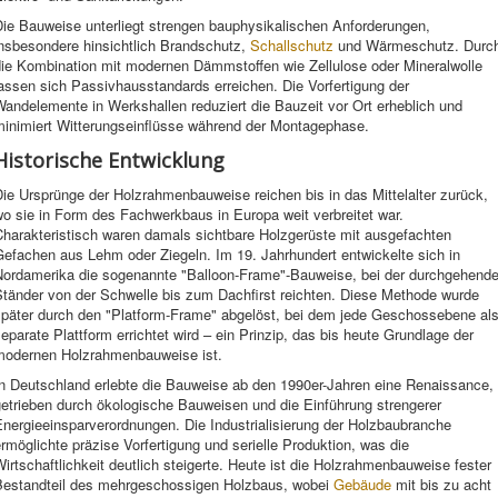
Die Bauweise unterliegt strengen bauphysikalischen Anforderungen,
insbesondere hinsichtlich Brandschutz,
Schallschutz
und Wärmeschutz. Durc
die Kombination mit modernen Dämmstoffen wie Zellulose oder Mineralwolle
assen sich Passivhausstandards erreichen. Die Vorfertigung der
andelemente in Werkshallen reduziert die Bauzeit vor Ort erheblich und
minimiert Witterungseinflüsse während der Montagephase.
Historische Entwicklung
ie Ursprünge der Holzrahmenbauweise reichen bis in das Mittelalter zurück,
o sie in Form des Fachwerkbaus in Europa weit verbreitet war.
Charakteristisch waren damals sichtbare Holzgerüste mit ausgefachten
efachen aus Lehm oder Ziegeln. Im 19. Jahrhundert entwickelte sich in
Nordamerika die sogenannte "Balloon-Frame"-Bauweise, bei der durchgehend
Ständer von der Schwelle bis zum Dachfirst reichten. Diese Methode wurde
später durch den "Platform-Frame" abgelöst, bei dem jede Geschossebene al
eparate Plattform errichtet wird – ein Prinzip, das bis heute Grundlage der
modernen Holzrahmenbauweise ist.
In Deutschland erlebte die Bauweise ab den 1990er-Jahren eine Renaissance,
getrieben durch ökologische Bauweisen und die Einführung strengerer
nergieeinsparverordnungen. Die Industrialisierung der Holzbaubranche
rmöglichte präzise Vorfertigung und serielle Produktion, was die
irtschaftlichkeit deutlich steigerte. Heute ist die Holzrahmenbauweise fester
Bestandteil des mehrgeschossigen Holzbaus, wobei
Gebäude
mit bis zu acht