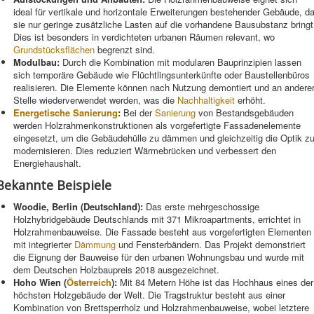
ideal für vertikale und horizontale Erweiterungen bestehender Gebäude, d
sie nur geringe zusätzliche Lasten auf die vorhandene Bausubstanz bringt
Dies ist besonders in verdichteten urbanen Räumen relevant, wo
Grundstücksflächen
begrenzt sind.
Modulbau:
Durch die Kombination mit modularen Bauprinzipien lassen
sich temporäre Gebäude wie Flüchtlingsunterkünfte oder Baustellenbüros
realisieren. Die Elemente können nach Nutzung demontiert und an andere
Stelle wiederverwendet werden, was die
Nachhaltigkeit
erhöht.
Energetische Sanierung
:
Bei der
Sanierung
von Bestandsgebäuden
werden Holzrahmenkonstruktionen als vorgefertigte Fassadenelemente
eingesetzt, um die Gebäudehülle zu dämmen und gleichzeitig die Optik z
modernisieren. Dies reduziert Wärmebrücken und verbessert den
Energiehaushalt.
Bekannte Beispiele
Woodie, Berlin (Deutschland):
Das erste mehrgeschossige
Holzhybridgebäude Deutschlands mit 371 Mikroapartments, errichtet in
Holzrahmenbauweise. Die Fassade besteht aus vorgefertigten Elementen
mit integrierter
Dämmung
und Fensterbändern. Das Projekt demonstriert
die Eignung der Bauweise für den urbanen Wohnungsbau und wurde mit
dem Deutschen Holzbaupreis 2018 ausgezeichnet.
Hoho Wien (
Österreich
):
Mit 84 Metern Höhe ist das Hochhaus eines der
höchsten Holzgebäude der Welt. Die Tragstruktur besteht aus einer
Kombination von Brettsperrholz und Holzrahmenbauweise, wobei letztere