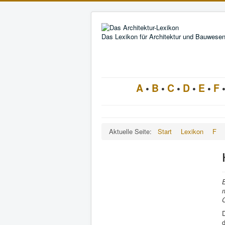
Das Lexikon für Architektur und Bauwese
A
•
B
•
C
•
D
•
E
•
F
Aktuelle Seite:
Start
Lexikon
F
E
C
d