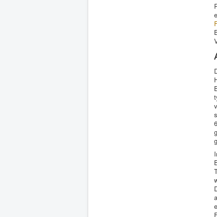
R
e
B
V
v
g
g
w
D
a
e
E