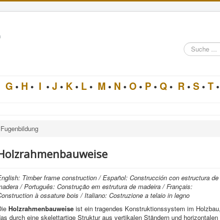
n
Suche
im
Architektur-
Lexikon
•
G
•
H
•
I
•
J
•
K
•
L
•
M
•
N
•
O
•
P
•
Q
•
R
•
S
•
T
•
Fugenbildung
Holzrahmenbauweise
nglish: Timber frame construction / Español: Construcción con estructura de
madera / Português: Construção em estrutura de madeira / Français:
onstruction à ossature bois / Italiano: Costruzione a telaio in legno
Die
Holzrahmenbauweise
ist ein tragendes Konstruktionssystem im Holzbau
as durch eine skelettartige Struktur aus vertikalen Ständern und horizontalen