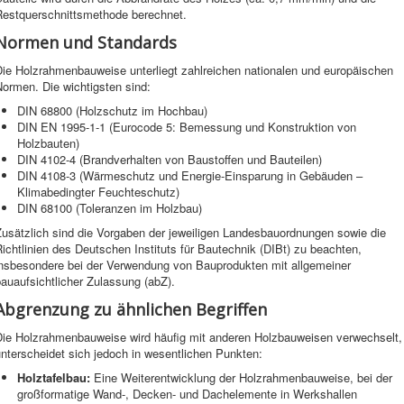
Restquerschnittsmethode berechnet.
Normen und Standards
Die Holzrahmenbauweise unterliegt zahlreichen nationalen und europäischen
ormen. Die wichtigsten sind:
DIN 68800 (Holzschutz im Hochbau)
DIN EN 1995-1-1 (Eurocode 5: Bemessung und Konstruktion von
Holzbauten)
DIN 4102-4 (Brandverhalten von Baustoffen und Bauteilen)
DIN 4108-3 (Wärmeschutz und Energie-Einsparung in Gebäuden –
Klimabedingter Feuchteschutz)
DIN 68100 (Toleranzen im Holzbau)
Zusätzlich sind die Vorgaben der jeweiligen Landesbauordnungen sowie die
ichtlinien des Deutschen Instituts für Bautechnik (DIBt) zu beachten,
insbesondere bei der Verwendung von Bauprodukten mit allgemeiner
auaufsichtlicher Zulassung (abZ).
Abgrenzung zu ähnlichen Begriffen
Die Holzrahmenbauweise wird häufig mit anderen Holzbauweisen verwechselt,
nterscheidet sich jedoch in wesentlichen Punkten:
Holztafelbau:
Eine Weiterentwicklung der Holzrahmenbauweise, bei der
großformatige Wand-, Decken- und Dachelemente in Werkshallen