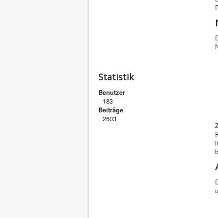
N
Statistik
Benutzer
183
Beiträge
2603
R
b
u