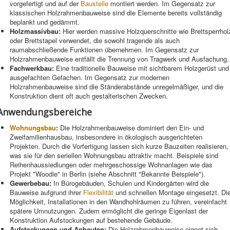
vorgefertigt und auf der
Baustelle
montiert werden. Im Gegensatz zur
klassischen Holzrahmenbauweise sind die Elemente bereits vollständig
beplankt und gedämmt.
Holzmassivbau:
Hier werden massive Holzquerschnitte wie Brettsperrhol
oder Brettstapel verwendet, die sowohl tragende als auch
raumabschließende Funktionen übernehmen. Im Gegensatz zur
Holzrahmenbauweise entfällt die Trennung von Tragwerk und Ausfachung.
Fachwerkbau:
Eine traditionelle Bauweise mit sichtbarem Holzgerüst und
ausgefachten Gefachen. Im Gegensatz zur modernen
Holzrahmenbauweise sind die Ständerabstände unregelmäßiger, und die
Konstruktion dient oft auch gestalterischen Zwecken.
Anwendungsbereiche
Wohnungsbau
:
Die Holzrahmenbauweise dominiert den Ein- und
Zweifamilienhausbau, insbesondere in ökologisch ausgerichteten
Projekten. Durch die Vorfertigung lassen sich kurze Bauzeiten realisieren,
was sie für den seriellen Wohnungsbau attraktiv macht. Beispiele sind
Reihenhaussiedlungen oder mehrgeschossige Wohnanlagen wie das
Projekt "Woodie" in Berlin (siehe Abschnitt "Bekannte Beispiele").
Gewerbebau:
In Bürogebäuden, Schulen und Kindergärten wird die
Bauweise aufgrund ihrer
Flexibilität
und schnellen Montage eingesetzt. Di
Möglichkeit, Installationen in den Wandhohlräumen zu führen, vereinfacht
spätere Umnutzungen. Zudem ermöglicht die geringe Eigenlast der
Konstruktion Aufstockungen auf bestehende Gebäude.
Aufstockungen und Anbauten:
Die Holzrahmenbauweise eignet sich