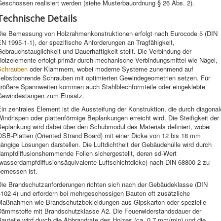
Geschossen realisiert werden (siehe Musterbauordnung § 26 Abs. 2).
Technische Details
Die Bemessung von Holzrahmenkonstruktionen erfolgt nach Eurocode 5 (DIN
N 1995-1-1), der spezifische Anforderungen an Tragfähigkeit,
ebrauchstauglichkeit und Dauerhaftigkeit stellt. Die Verbindung der
Holzelemente erfolgt primär durch mechanische Verbindungsmittel wie Nägel,
Schrauben
oder Klammern, wobei moderne Systeme zunehmend auf
selbstbohrende Schrauben mit optimierten Gewindegeometrien setzen. Für
größere Spannweiten kommen auch Stahlblechformteile oder eingeklebte
Gewindestangen zum Einsatz.
in zentrales Element ist die Aussteifung der Konstruktion, die durch diagonal
indrispen oder plattenförmige Beplankungen erreicht wird. Die Steifigkeit der
Beplankung wird dabei über den Schubmodul des Materials definiert, wobei
OSB-Platten (Oriented Strand Board) mit einer Dicke von 12 bis 18 mm
ängige Lösungen darstellen. Die Luftdichtheit der Gebäudehülle wird durch
dampfdiffusionshemmende Folien sichergestellt, deren sd-Wert
(wasserdampfdiffusionsäquivalente Luftschichtdicke) nach DIN 68800-2 zu
bemessen ist.
Die Brandschutzanforderungen richten sich nach der Gebäudeklasse (DIN
4102-4) und erfordern bei mehrgeschossigen Bauten oft zusätzliche
Maßnahmen wie Brandschutzbekleidungen aus Gipskarton oder spezielle
Dämmstoffe mit Brandschutzklasse A2. Die Feuerwiderstandsdauer der
auteile wird durch die Abbrandrate des Holzes (ca. 0,7 mm/min) und die