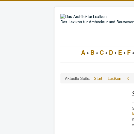
Das Lexikon für Architektur und Bauwese
A
•
B
•
C
•
D
•
E
•
F
Aktuelle Seite:
Start
Lexikon
K
M