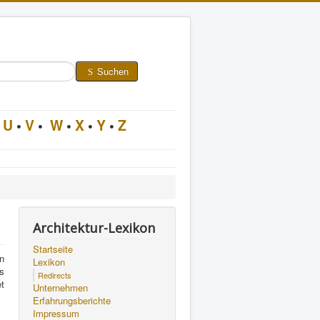
Suchen
U
•
V
•
W
•
X
•
Y
•
Z
Architektur-Lexikon
Startseite
n
Lexikon
s
Redirects
t
Unternehmen
Erfahrungsberichte
Impressum