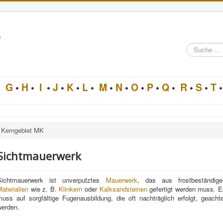
n
Suche
im
Architektur-
Lexikon
•
G
•
H
•
I
•
J
•
K
•
L
•
M
•
N
•
O
•
P
•
Q
•
R
•
S
•
T
•
Kerngebiet MK
Sichtmauerwerk
Sichtmauerwerk ist unverputztes
Mauerwerk
, das aus frostbeständige
aterialien
wie z. B.
Klinkern
oder
Kalksandsteinen
gefertigt werden muss. E
muss auf sorgfältige Fugenausbildung, die oft nachträglich erfolgt, geachte
werden.