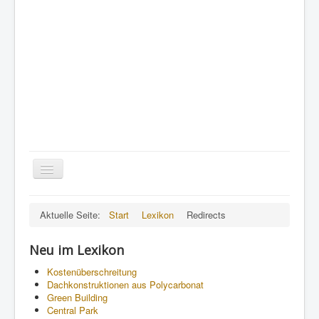
Toggle
Navigation
A
•
B
•
C
•
D
•
E
•
F
•
Aktuelle Seite:
Start
Lexikon
Redirects
G
•
H
•
I
•
J
•
K
•
L
•
M
•
N
•
O
•
P
•
Q
•
R
•
S
•
T
•
U
•
V
•
W
•
X
•
Y
•
Z
Neu im Lexikon
Kostenüberschreitung
Dachkonstruktionen aus Polycarbonat
Green Building
Central Park