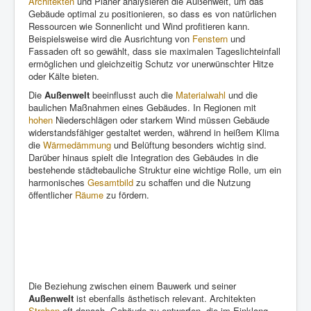
Architekten
und Planer analysieren die Außenwelt, um das
Gebäude optimal zu positionieren, so dass es von natürlichen
Ressourcen wie Sonnenlicht und Wind profitieren kann.
Beispielsweise wird die Ausrichtung von
Fenstern
und
Fassaden oft so gewählt, dass sie maximalen Tageslichteinfall
ermöglichen und gleichzeitig Schutz vor unerwünschter Hitze
oder Kälte bieten.
Die
Außenwelt
beeinflusst auch die
Materialwahl
und die
baulichen Maßnahmen eines Gebäudes. In Regionen mit
hohen
Niederschlägen oder starkem Wind müssen Gebäude
widerstandsfähiger gestaltet werden, während in heißem Klima
die
Wärmedämmung
und Belüftung besonders wichtig sind.
Darüber hinaus spielt die Integration des Gebäudes in die
bestehende städtebauliche Struktur eine wichtige Rolle, um ein
harmonisches
Gesamtbild
zu schaffen und die Nutzung
öffentlicher
Räume
zu fördern.
Die Beziehung zwischen einem Bauwerk und seiner
Außenwelt
ist ebenfalls ästhetisch relevant. Architekten
Streben
oft danach, Gebäude zu entwerfen, die im Einklang