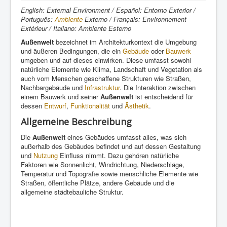
English: External Environment / Español: Entorno Exterior /
Português:
Ambiente
Externo / Français: Environnement
Extérieur / Italiano: Ambiente Esterno
Außenwelt
bezeichnet im Architekturkontext die Umgebung
und äußeren Bedingungen, die ein
Gebäude
oder
Bauwerk
umgeben und auf dieses einwirken. Diese umfasst sowohl
natürliche Elemente wie Klima, Landschaft und Vegetation als
auch vom Menschen geschaffene Strukturen wie Straßen,
Nachbargebäude und
Infrastruktur
. Die Interaktion zwischen
einem Bauwerk und seiner
Außenwelt
ist entscheidend für
dessen
Entwurf
,
Funktionalität
und
Ästhetik
.
Allgemeine Beschreibung
Die
Außenwelt
eines Gebäudes umfasst alles, was sich
außerhalb des Gebäudes befindet und auf dessen Gestaltung
und
Nutzung
Einfluss nimmt. Dazu gehören natürliche
Faktoren wie Sonnenlicht, Windrichtung, Niederschläge,
Temperatur und Topografie sowie menschliche Elemente wie
Straßen, öffentliche Plätze, andere Gebäude und die
allgemeine städtebauliche Struktur.