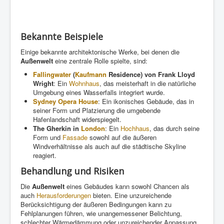
Bekannte Beispiele
Einige bekannte architektonische Werke, bei denen die
Außenwelt
eine zentrale Rolle spielte, sind:
Fallingwater
(
Kaufmann
Residence) von Frank Lloyd
Wright
: Ein
Wohnhaus
, das meisterhaft in die natürliche
Umgebung eines Wasserfalls integriert wurde.
Sydney Opera House
: Ein ikonisches Gebäude, das in
seiner Form und Platzierung die umgebende
Hafenlandschaft widerspiegelt.
The Gherkin in
London
: Ein
Hochhaus
, das durch seine
Form und
Fassade
sowohl auf die äußeren
Windverhältnisse als auch auf die städtische Skyline
reagiert.
Behandlung und Risiken
Die
Außenwelt
eines Gebäudes kann sowohl Chancen als
auch
Herausforderungen
bieten. Eine unzureichende
Berücksichtigung der äußeren Bedingungen kann zu
Fehlplanungen führen, wie unangemessener Belichtung,
schlechter Wärmedämmung oder unzureichender Anpassung