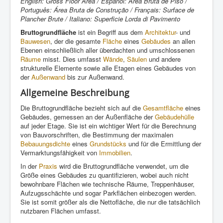
English: Gross Floor Area / Español: Área Bruta de Piso /
Português: Área Bruta de Construção / Français: Surface de
Plancher Brute / Italiano: Superficie Lorda di Pavimento
Bruttogrundfläche
ist ein Begriff aus dem
Architektur
- und
Bauwesen
, der die gesamte
Fläche
eines
Gebäudes
an allen
Ebenen einschließlich aller überdachten und umschlossenen
Räume
misst. Dies umfasst
Wände
,
Säulen
und andere
strukturelle Elemente sowie alle Etagen eines Gebäudes von
der
Außenwand
bis zur Außenwand.
Allgemeine Beschreibung
Die Bruttogrundfläche bezieht sich auf die
Gesamtfläche
eines
Gebäudes, gemessen an der Außenfläche der
Gebäudehülle
auf jeder Etage. Sie ist ein wichtiger Wert für die Berechnung
von Bauvorschriften, die Bestimmung der maximalen
Bebauungsdichte
eines
Grundstücks
und für die Ermittlung der
Vermarktungsfähigkeit von
Immobilien
.
In der
Praxis
wird die Bruttogrundfläche verwendet, um die
Größe eines Gebäudes zu quantifizieren, wobei auch nicht
bewohnbare Flächen wie technische Räume, Treppenhäuser,
Aufzugsschächte und sogar Parkflächen einbezogen werden.
Sie ist somit größer als die Nettofläche, die nur die tatsächlich
nutzbaren Flächen umfasst.