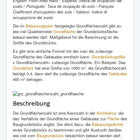
English: Floor Area Ratio / Español: Índice de ocupación del
suelo / Português: Taxa de ocupação do solo / Français:
Coefficient d'occupation des sols / Italiano: Indice di
occupazione del suolo
Die im
Bebauungsplan
festgelegte Grundflächenzahl gibt an,
wie viel Quadratmeter
Grundfläche
der Grundstücksfläche
bebaut werden darf. Maßgebend für die Berechnung ist die
Größe des Grundstücks.
Es gibt eine einfache Formel mit der man die zulässige
Grundfläche des Gebäudes ermitteln kann:
Grundstücksgröße
x Grundflächenzahl= zulässige Grundfläche. Ein Beispiel: Das
Grundstück
hat eine Größe von 1000 m², die Grundflächenzahl
beträgt 0,4, dann darf die zulässige Grundfläche des
Gebäudes
400 m² betragen.
Beschreibung
Die Grundflächenzahl ist eine Kennzahl in der
Architektur
, die
das Verhältnis der Grundfläche eines Gebäudes zur
Fläche
des
Baugrundstücks angibt. Sie dient dazu, die
Bebauungsdichte
eines Grundstücks zu bestimmen und gibt Auskunft darüber,
wie viel vom
Baugrundstück
tatsächlich bebaut werden darf.