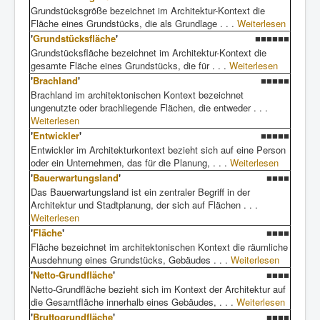
Grundstücksgröße bezeichnet im Architektur-Kontext die
Fläche eines Grundstücks, die als Grundlage . . .
Weiterlesen
'
Grundstücksfläche
'
■■■■■■
Grundstücksfläche bezeichnet im Architektur-Kontext die
gesamte Fläche eines Grundstücks, die für . . .
Weiterlesen
'
Brachland
'
■■■■■
Brachland im architektonischen Kontext bezeichnet
ungenutzte oder brachliegende Flächen, die entweder . . .
Weiterlesen
'
Entwickler
'
■■■■■
Entwickler im Architekturkontext bezieht sich auf eine Person
oder ein Unternehmen, das für die Planung, . . .
Weiterlesen
'
Bauerwartungsland
'
■■■■
Das Bauerwartungsland ist ein zentraler Begriff in der
Architektur und Stadtplanung, der sich auf Flächen . . .
Weiterlesen
'
Fläche
'
■■■■
Fläche bezeichnet im architektonischen Kontext die räumliche
Ausdehnung eines Grundstücks, Gebäudes . . .
Weiterlesen
'
Netto-Grundfläche
'
■■■■
Netto-Grundfläche bezieht sich im Kontext der Architektur auf
die Gesamtfläche innerhalb eines Gebäudes, . . .
Weiterlesen
'
Bruttogrundfläche
'
■■■■