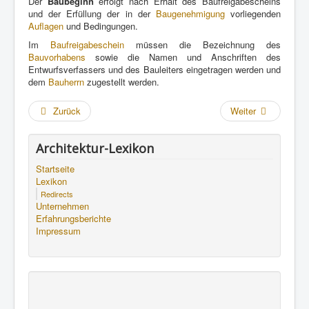
Der
Baubeginn
erfolgt nach Erhalt des Baufreigabescheins
und der Erfüllung der in der
Baugenehmigung
vorliegenden
Auflagen
und Bedingungen.
Im
Baufreigabeschein
müssen die Bezeichnung des
Bauvorhabens
sowie die Namen und Anschriften des
Entwurfsverfassers und des Bauleiters eingetragen werden und
dem
Bauherrn
zugestellt werden.
Zurück
Weiter
Architektur-Lexikon
Startseite
Lexikon
Redirects
Unternehmen
Erfahrungsberichte
Impressum