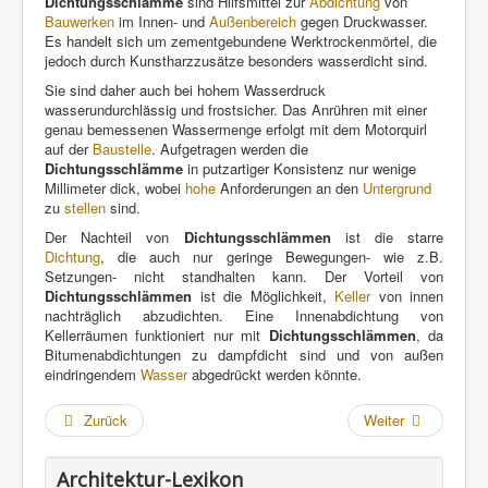
Dichtungsschlämme
sind Hilfsmittel zur
Abdichtung
von
Bauwerken
im Innen- und
Außenbereich
gegen Druckwasser.
Es handelt sich um zementgebundene Werktrockenmörtel, die
jedoch durch Kunstharzzusätze besonders wasserdicht sind.
Sie sind daher auch bei hohem Wasserdruck
wasserundurchlässig und frostsicher. Das Anrühren mit einer
genau bemessenen Wassermenge erfolgt mit dem Motorquirl
auf der
Baustelle
. Aufgetragen werden die
Dichtungsschlämme
in putzartiger Konsistenz nur wenige
Millimeter dick, wobei
hohe
Anforderungen an den
Untergrund
zu
stellen
sind.
Der Nachteil von
Dichtungsschlämmen
ist die starre
Dichtung
, die auch nur geringe Bewegungen- wie z.B.
Setzungen- nicht standhalten kann. Der Vorteil von
Dichtungsschlämmen
ist die Möglichkeit,
Keller
von innen
nachträglich abzudichten. Eine Innenabdichtung von
Kellerräumen funktioniert nur mit
Dichtungsschlämmen
, da
Bitumenabdichtungen zu dampfdicht sind und von außen
eindringendem
Wasser
abgedrückt werden könnte.
Zurück
Weiter
Architektur-Lexikon