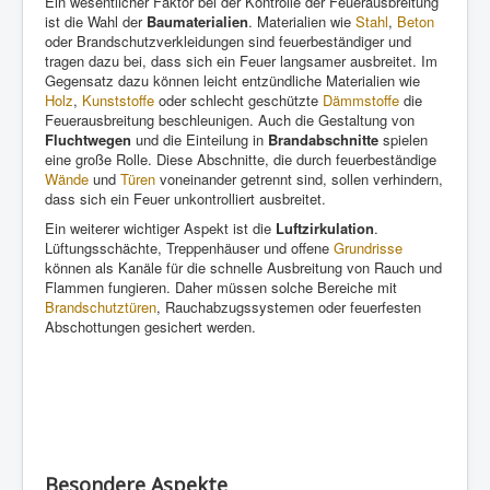
Ein wesentlicher Faktor bei der Kontrolle der Feuerausbreitung
ist die Wahl der
Baumaterialien
. Materialien wie
Stahl
,
Beton
oder Brandschutzverkleidungen sind feuerbeständiger und
tragen dazu bei, dass sich ein Feuer langsamer ausbreitet. Im
Gegensatz dazu können leicht entzündliche Materialien wie
Holz
,
Kunststoffe
oder schlecht geschützte
Dämmstoffe
die
Feuerausbreitung beschleunigen. Auch die Gestaltung von
Fluchtwegen
und die Einteilung in
Brandabschnitte
spielen
eine große Rolle. Diese Abschnitte, die durch feuerbeständige
Wände
und
Türen
voneinander getrennt sind, sollen verhindern,
dass sich ein Feuer unkontrolliert ausbreitet.
Ein weiterer wichtiger Aspekt ist die
Luftzirkulation
.
Lüftungsschächte, Treppenhäuser und offene
Grundrisse
können als Kanäle für die schnelle Ausbreitung von Rauch und
Flammen fungieren. Daher müssen solche Bereiche mit
Brandschutztüren
, Rauchabzugssystemen oder feuerfesten
Abschottungen gesichert werden.
Besondere Aspekte