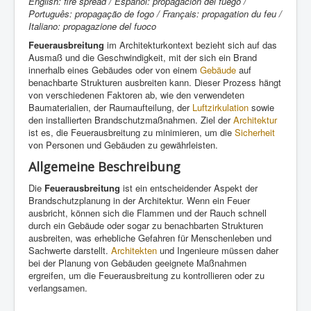
English: fire spread / Español: propagación del fuego /
Português: propagação de fogo / Français: propagation du feu /
Italiano: propagazione del fuoco
Feuerausbreitung
im Architekturkontext bezieht sich auf das
Ausmaß und die Geschwindigkeit, mit der sich ein Brand
innerhalb eines Gebäudes oder von einem
Gebäude
auf
benachbarte Strukturen ausbreiten kann. Dieser Prozess hängt
von verschiedenen Faktoren ab, wie den verwendeten
Baumaterialien, der Raumaufteilung, der
Luftzirkulation
sowie
den installierten Brandschutzmaßnahmen. Ziel der
Architektur
ist es, die Feuerausbreitung zu minimieren, um die
Sicherheit
von Personen und Gebäuden zu gewährleisten.
Allgemeine Beschreibung
Die
Feuerausbreitung
ist ein entscheidender Aspekt der
Brandschutzplanung in der Architektur. Wenn ein Feuer
ausbricht, können sich die Flammen und der Rauch schnell
durch ein Gebäude oder sogar zu benachbarten Strukturen
ausbreiten, was erhebliche Gefahren für Menschenleben und
Sachwerte darstellt.
Architekten
und Ingenieure müssen daher
bei der Planung von Gebäuden geeignete Maßnahmen
ergreifen, um die Feuerausbreitung zu kontrollieren oder zu
verlangsamen.