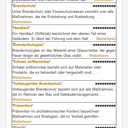
'
Brandschutz
'
■■■■■■■■■■
Unter Brandschutz oder Feuerschutzwesen versteht man alle
Maßnahmen, die der Entstehung und Ausbreitung . . .
Weiterlesen
'
Handlauf
'
■■■■■■■■■■
Ein Handlauf (Griffstab) bezeichnet den oberen Teil eines
Geländers. Er dient der Führung und dem Halt . . .
Weiterlesen
'
Brandschutzglas
'
■■■■■■■■■■
Brandschutzglas ist das Material einer Glasscheibe, die gegen
Feuer länger als gewöhnliches Glas stabil . . .
Weiterlesen
'
Schwer entflammbar
'
■■■■■■■■■■
Schwer entflammbar bezieht sich auf Materialien oder
Produkte, die so behandelt oder hergestellt sind, . . .
Weiterlesen
'
Vorbeugender Brandschutz
'
■■■■■■■■■
Vorbeugender Brandschutz bezieht sich auf alle Maßnahmen,
die im Rahmen des Bau und Gebäudemanagements . . .
Weiterlesen
'
Prävention
'
■■■■■■■■■
Prävention im architektonischen Kontext bezeichnet
Maßnahmen und Strategien, die im Vorfeld getroffen . . .
Weiterlesen
'
Plastik
'
■■■■■■■■■