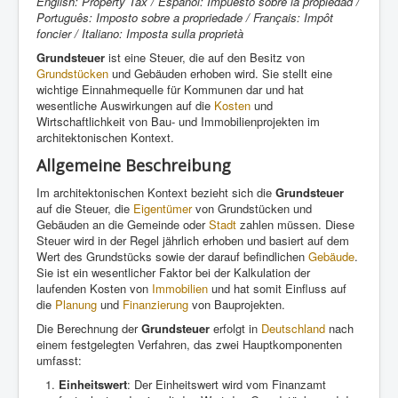
English: Property Tax / Español: Impuesto sobre la propiedad /
Português: Imposto sobre a propriedade / Français: Impôt
foncier / Italiano: Imposta sulla proprietà
Grundsteuer
ist eine Steuer, die auf den Besitz von
Grundstücken
und Gebäuden erhoben wird. Sie stellt eine
wichtige Einnahmequelle für Kommunen dar und hat
wesentliche Auswirkungen auf die
Kosten
und
Wirtschaftlichkeit von Bau- und Immobilienprojekten im
architektonischen Kontext.
Allgemeine Beschreibung
Im architektonischen Kontext bezieht sich die
Grundsteuer
auf die Steuer, die
Eigentümer
von Grundstücken und
Gebäuden an die Gemeinde oder
Stadt
zahlen müssen. Diese
Steuer wird in der Regel jährlich erhoben und basiert auf dem
Wert des Grundstücks sowie der darauf befindlichen
Gebäude
.
Sie ist ein wesentlicher Faktor bei der Kalkulation der
laufenden Kosten von
Immobilien
und hat somit Einfluss auf
die
Planung
und
Finanzierung
von Bauprojekten.
Die Berechnung der
Grundsteuer
erfolgt in
Deutschland
nach
einem festgelegten Verfahren, das zwei Hauptkomponenten
umfasst:
Einheitswert
: Der Einheitswert wird vom Finanzamt