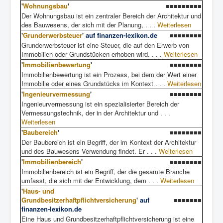
'
Wohnungsbau
'
■■■■■■■■■
Der Wohnungsbau ist ein zentraler Bereich der Architektur und
des Bauwesens, der sich mit der Planung, . . .
Weiterlesen
'
Grunderwerbsteuer
'
auf finanzen-lexikon.de
■■■■■■■■
Grunderwerbsteuer ist eine Steuer, die auf den Erwerb von
Immobilien oder Grundstücken erhoben wird. . . .
Weiterlesen
'
Immobilienbewertung
'
■■■■■■■■
Immobilienbewertung ist ein Prozess, bei dem der Wert einer
Immobilie oder eines Grundstücks im Kontext . . .
Weiterlesen
'
Ingenieurvermessung
'
■■■■■■■■
Ingenieurvermessung ist ein spezialisierter Bereich der
Vermessungstechnik, der in der Architektur und . . .
Weiterlesen
'
Baubereich
'
■■■■■■■■
Der Baubereich ist ein Begriff, der im Kontext der Architektur
und des Bauwesens Verwendung findet. Er . . .
Weiterlesen
'
Immobilienbereich
'
■■■■■■■■
Immobilienbereich ist ein Begriff, der die gesamte Branche
umfasst, die sich mit der Entwicklung, dem . . .
Weiterlesen
'
Haus- und
Grundbesitzerhaftpflichtversicherung
'
auf
■■■■■■■
finanzen-lexikon.de
Eine Haus und Grundbesitzerhaftpflichtversicherung ist eine