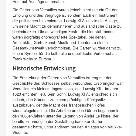
Hofstaat Ausflüge unternahm.
Die Gärten von Versailles waren jedoch nicht nur ein Ort der
Erholung und des Vergnügens, sondern auch ein Instrument
der politischen Inszenierung. Ludwig XIV. nutzte die Anlage,
um seine Macht zu demonstrieren und ausländische Gäste zu
beeindrucken. Die aufwendigen Feste, die hier stattfanden,
waren sorgfältig choreografierte Spektakel, bei denen
Architektur, Gartenkunst, Musik und Theater zu einem
Gesamtkunstwerk verschmolzen. Die Gärten wurden damit zu
einem Symbol für die kulturelle und politische Vorherrschaft
Frankreichs in Europa.
Historische Entwicklung
Die Entstehung der Gärten von Versailles ist eng mit der
Geschichte des Schlosses selbst verbunden. Ursprünglich war
Versailles ein kleines Jagdschloss, das Ludwig XIII. im Jahr
1623 errichten ließ. Sein Sohn, Ludwig XIV., entschied sich
jedoch, den Standort zu einem prächtigen Königssitz
auszubauen, der die Macht des französischen Hofes
widerspiegeln sollte. Die Arbeiten an den Gärten begannen in
den 1660er-Jahren unter der Leitung von André Le Nôtre, der
bereits Erfahrung in der Gestaltung barocker Gärten
gesammelt hatte, unter anderem bei den Anlagen von Vaux-le-
Vicomte.