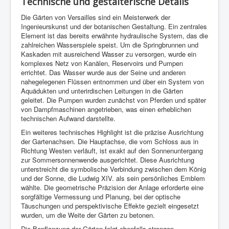
Technische und gestalterische Details
Die Gärten von Versailles sind ein Meisterwerk der
Ingenieurskunst und der botanischen Gestaltung. Ein zentrales
Element ist das bereits erwähnte hydraulische System, das die
zahlreichen Wasserspiele speist. Um die Springbrunnen und
Kaskaden mit ausreichend Wasser zu versorgen, wurde ein
komplexes Netz von Kanälen, Reservoirs und Pumpen
errichtet. Das Wasser wurde aus der Seine und anderen
nahegelegenen Flüssen entnommen und über ein System von
Aquädukten und unterirdischen Leitungen in die Gärten
geleitet. Die Pumpen wurden zunächst von Pferden und später
von Dampfmaschinen angetrieben, was einen erheblichen
technischen Aufwand darstellte.
Ein weiteres technisches Highlight ist die präzise Ausrichtung
der Gartenachsen. Die Hauptachse, die vom Schloss aus in
Richtung Westen verläuft, ist exakt auf den Sonnenuntergang
zur Sommersonnenwende ausgerichtet. Diese Ausrichtung
unterstreicht die symbolische Verbindung zwischen dem König
und der Sonne, die Ludwig XIV. als sein persönliches Emblem
wählte. Die geometrische Präzision der Anlage erforderte eine
sorgfältige Vermessung und Planung, bei der optische
Täuschungen und perspektivische Effekte gezielt eingesetzt
wurden, um die Weite der Gärten zu betonen.
Die Bepflanzung der Gärten folgt ebenfalls strengen