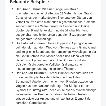
Bekannte Beispiele
Der Grand Canal:
Mit einer Länge von etwa 1,6
Kilometern und einer Breite von 62 Metern ist der Grand
Canal eines der markantesten Elemente der Gärten von
Versailles. Er diente nicht nur als gestalterisches Element,
sondern auch als Verkehrsweg für Gondeln und kleine
Boote. Der Kanal ist exakt in nord-südlicher Richtung
ausgerichtet und bildet einen zentralen Bezugspunkt für
die gesamte Gartenanlage.
Die Latona-Brunnen:
Diese Gruppe von Springbrunnen
befindet sich auf dem Weg vom Schloss zum Grand Canal
und zeigt eine Szene aus der römischen Mythologie, in der
die Göttin Latona ihre Kinder Apollo und Diana vor den
Bauern von Lycien beschützt. Die Brunnen sind ein
Beispiel für die barocke Vorliebe für dramatische
Inszenierungen und mythologische Themen.
Der Apollon-Brunnen:
Dieser Brunnen befindet sich am
Ende der Hauptachse der Gärten und zeigt den
Sonnengott Apollo, der in einem von Pferden gezogenen
Wagen aus dem Wasser aufsteigt. Die Skulptur ist ein
Symbol für Ludwig XIV., der sich selbst als "Sonnenkönig"
inszenierte. Der Brunnen ist eines der bekanntesten
Wasserspiele der Anlage und ein zentrales Element der
barocken Gartenkunst.