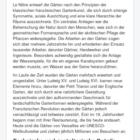
Le Nôtre entwarf die Gärten nach den Prinzipien der
klassischen französischen Gartenkunst, die sich durch strenge
Symmetrie, axiale Ausrichtung und eine klare Hierarchie der
Räume auszeichnete. Ein zentrales Anliegen war die
Beherrschung der Natur durch den Menschen, was sich in der
geometrischen Formensprache und der akribischen Pflege der
Pflanzen widerspiegelte. Die Arbeiten an den Gärten zogen
sich über mehrere Jahrzehnte hin und erforderten den Einsatz
tausender Arbeiter, darunter Gärtner, Handwerker und
Ingenieure. Besonders aufwendig gestaltete sich die Anlage
der Wasserspiele, für die ein eigenes Kanalsystem gebaut
werden musste, um Wasser aus der Seine heranzuführen.
Im Laufe der Zeit wurden die Gärten mehrfach erweitert und
umgestaltet. Unter Ludwig XV. und Ludwig XVI. kamen neue
Elemente hinzu, darunter der Petit Trianon und der Englische
Garten, der sich durch eine natürlichere Gestaltung
auszeichnete und den aufkommenden Geschmack für
landschaftliche Gartenformen widerspiegelte. Während der
Französischen Revolution wurden die Gärten jedoch
vernachlässigt und teilweise zerstört. Erst im 19. Jahrhundert
begann man mit ihrer Restaurierung, die bis heute andauert.
Heute sind die Gärten von Versailles ein UNESCO-
Weltkulturerbe und ziehen jährlich Millionen von Besuchern an.