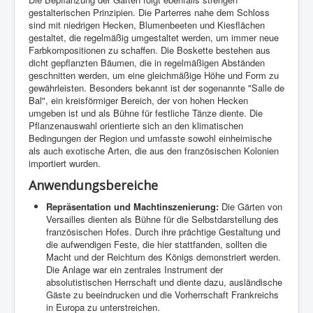
gestalterischen Prinzipien. Die Parterres nahe dem Schloss
sind mit niedrigen Hecken, Blumenbeeten und Kiesflächen
gestaltet, die regelmäßig umgestaltet werden, um immer neue
Farbkompositionen zu schaffen. Die Boskette bestehen aus
dicht gepflanzten Bäumen, die in regelmäßigen Abständen
geschnitten werden, um eine gleichmäßige Höhe und Form zu
gewährleisten. Besonders bekannt ist der sogenannte "Salle de
Bal", ein kreisförmiger Bereich, der von hohen Hecken
umgeben ist und als Bühne für festliche Tänze diente. Die
Pflanzenauswahl orientierte sich an den klimatischen
Bedingungen der Region und umfasste sowohl einheimische
als auch exotische Arten, die aus den französischen Kolonien
importiert wurden.
Anwendungsbereiche
Repräsentation und Machtinszenierung:
Die Gärten von
Versailles dienten als Bühne für die Selbstdarstellung des
französischen Hofes. Durch ihre prächtige Gestaltung und
die aufwendigen Feste, die hier stattfanden, sollten die
Macht und der Reichtum des Königs demonstriert werden.
Die Anlage war ein zentrales Instrument der
absolutistischen Herrschaft und diente dazu, ausländische
Gäste zu beeindrucken und die Vorherrschaft Frankreichs
in Europa zu unterstreichen.