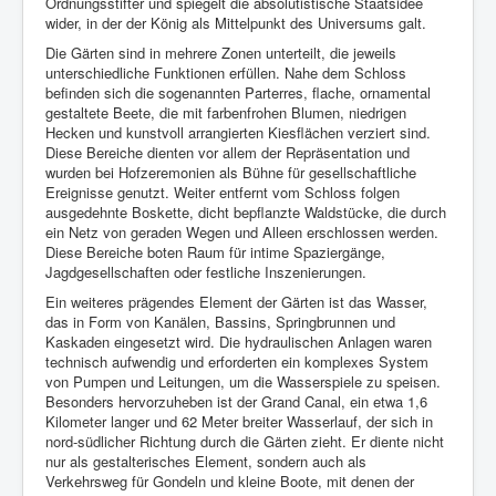
Ordnungsstifter und spiegelt die absolutistische Staatsidee
wider, in der der König als Mittelpunkt des Universums galt.
Die Gärten sind in mehrere Zonen unterteilt, die jeweils
unterschiedliche Funktionen erfüllen. Nahe dem Schloss
befinden sich die sogenannten Parterres, flache, ornamental
gestaltete Beete, die mit farbenfrohen Blumen, niedrigen
Hecken und kunstvoll arrangierten Kiesflächen verziert sind.
Diese Bereiche dienten vor allem der Repräsentation und
wurden bei Hofzeremonien als Bühne für gesellschaftliche
Ereignisse genutzt. Weiter entfernt vom Schloss folgen
ausgedehnte Boskette, dicht bepflanzte Waldstücke, die durch
ein Netz von geraden Wegen und Alleen erschlossen werden.
Diese Bereiche boten Raum für intime Spaziergänge,
Jagdgesellschaften oder festliche Inszenierungen.
Ein weiteres prägendes Element der Gärten ist das Wasser,
das in Form von Kanälen, Bassins, Springbrunnen und
Kaskaden eingesetzt wird. Die hydraulischen Anlagen waren
technisch aufwendig und erforderten ein komplexes System
von Pumpen und Leitungen, um die Wasserspiele zu speisen.
Besonders hervorzuheben ist der Grand Canal, ein etwa 1,6
Kilometer langer und 62 Meter breiter Wasserlauf, der sich in
nord-südlicher Richtung durch die Gärten zieht. Er diente nicht
nur als gestalterisches Element, sondern auch als
Verkehrsweg für Gondeln und kleine Boote, mit denen der