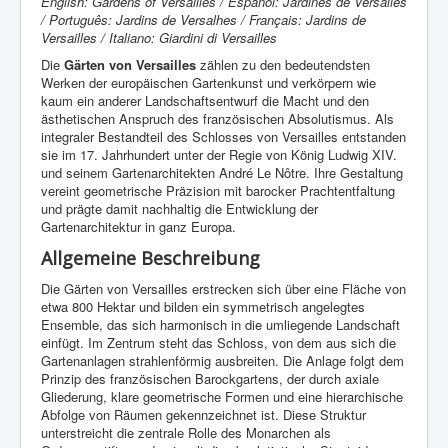
English: Gardens of Versailles / Español: Jardines de Versalles
/ Português: Jardins de Versalhes / Français: Jardins de
Versailles / Italiano: Giardini di Versailles
Die
Gärten von Versailles
zählen zu den bedeutendsten
Werken der europäischen Gartenkunst und verkörpern wie
kaum ein anderer Landschaftsentwurf die Macht und den
ästhetischen Anspruch des französischen Absolutismus. Als
integraler Bestandteil des Schlosses von Versailles entstanden
sie im 17. Jahrhundert unter der Regie von König Ludwig XIV.
und seinem Gartenarchitekten André Le Nôtre. Ihre Gestaltung
vereint geometrische Präzision mit barocker Prachtentfaltung
und prägte damit nachhaltig die Entwicklung der
Gartenarchitektur in ganz Europa.
Allgemeine Beschreibung
Die Gärten von Versailles erstrecken sich über eine Fläche von
etwa 800 Hektar und bilden ein symmetrisch angelegtes
Ensemble, das sich harmonisch in die umliegende Landschaft
einfügt. Im Zentrum steht das Schloss, von dem aus sich die
Gartenanlagen strahlenförmig ausbreiten. Die Anlage folgt dem
Prinzip des französischen Barockgartens, der durch axiale
Gliederung, klare geometrische Formen und eine hierarchische
Abfolge von Räumen gekennzeichnet ist. Diese Struktur
unterstreicht die zentrale Rolle des Monarchen als