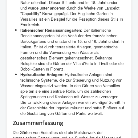
Natur orientiert. Dieser Stil entstand im 18. Jahrhundert
und wurde unter anderem durch die Werke von Lancelot
"Capability" Brown geprägt. Der Englische Garten in
Versailles ist ein Beispiel für die Rezeption dieses Stils in
Frankreich.
Italienischer Renaissancegarten:
Der italienische
Renaissancegarten ist ein Vorläufer des französischen
Barockgartens und entstand im 15. und 16. Jahrhundert in
Italien. Er ist durch terrassierte Anlagen, geometrische
Formen und die Verwendung von Wasser als
gestalterisches Element gekennzeichnet. Bekannte
Beispiele sind die Gärten der Villa d'Este in Tivoli oder die
Boboli-Gärten in Florenz.
Hydraulische Anlagen:
Hydraulische Anlagen sind
technische Systeme, die zur Steuerung und Nutzung von
Wasser eingesetzt werden. In den Gärten von Versailles
spielten sie eine zentrale Rolle, um die zahlreichen
Springbrunnen und Kaskaden mit Wasser zu versorgen.
Die Entwicklung dieser Anlagen war ein wichtiger Schritt in
der Geschichte der Ingenieurskunst und hatte Einfluss auf
die Gestaltung von Gärten und Parks weltweit.
Zusammenfassung
Die Gärten von Versailles sind ein Meisterwerk der
europäischen Gartenkunst und ein Symbol für die Macht und