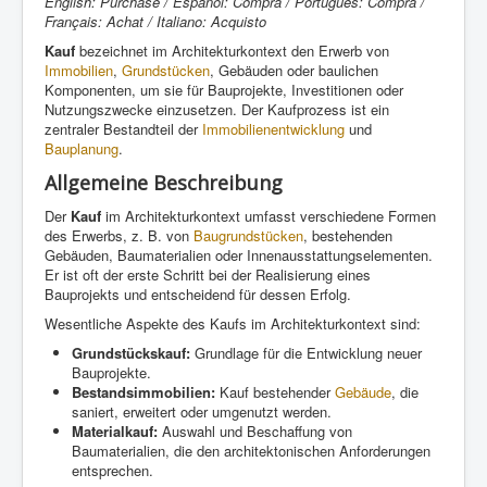
English: Purchase / Español: Compra / Português: Compra /
Français: Achat / Italiano: Acquisto
Kauf
bezeichnet im Architekturkontext den Erwerb von
Immobilien
,
Grundstücken
, Gebäuden oder baulichen
Komponenten, um sie für Bauprojekte, Investitionen oder
Nutzungszwecke einzusetzen. Der Kaufprozess ist ein
zentraler Bestandteil der
Immobilienentwicklung
und
Bauplanung
.
Allgemeine Beschreibung
Der
Kauf
im Architekturkontext umfasst verschiedene Formen
des Erwerbs, z. B. von
Baugrundstücken
, bestehenden
Gebäuden, Baumaterialien oder Innenausstattungselementen.
Er ist oft der erste Schritt bei der Realisierung eines
Bauprojekts und entscheidend für dessen Erfolg.
Wesentliche Aspekte des Kaufs im Architekturkontext sind:
Grundstückskauf:
Grundlage für die Entwicklung neuer
Bauprojekte.
Bestandsimmobilien:
Kauf bestehender
Gebäude
, die
saniert, erweitert oder umgenutzt werden.
Materialkauf:
Auswahl und Beschaffung von
Baumaterialien, die den architektonischen Anforderungen
entsprechen.