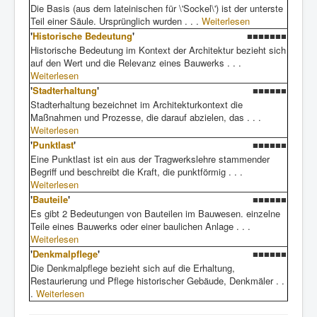
Die Basis (aus dem lateinischen für \'Sockel\') ist der unterste
Teil einer Säule. Ursprünglich wurden . . .
Weiterlesen
'
Historische Bedeutung
'
■■■■■■■
Historische Bedeutung im Kontext der Architektur bezieht sich
auf den Wert und die Relevanz eines Bauwerks . . .
Weiterlesen
'
Stadterhaltung
'
■■■■■■
Stadterhaltung bezeichnet im Architekturkontext die
Maßnahmen und Prozesse, die darauf abzielen, das . . .
Weiterlesen
'
Punktlast
'
■■■■■■
Eine Punktlast ist ein aus der Tragwerkslehre stammender
Begriff und beschreibt die Kraft, die punktförmig . . .
Weiterlesen
'
Bauteile
'
■■■■■■
Es gibt 2 Bedeutungen von Bauteilen im Bauwesen. einzelne
Teile eines Bauwerks oder einer baulichen Anlage . . .
Weiterlesen
'
Denkmalpflege
'
■■■■■■
Die Denkmalpflege bezieht sich auf die Erhaltung,
Restaurierung und Pflege historischer Gebäude, Denkmäler . .
.
Weiterlesen