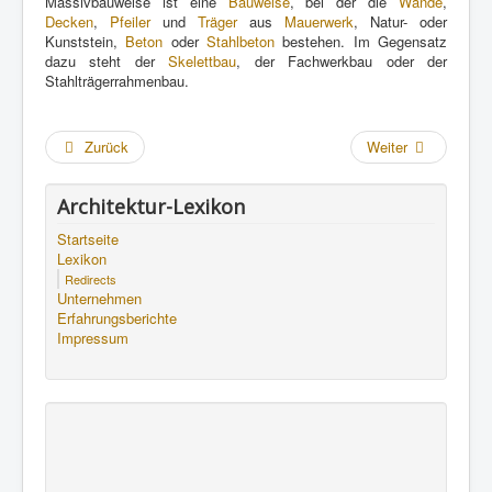
Massivbauweise ist eine
Bauweise
, bei der die
Wände
,
Decken
,
Pfeiler
und
Träger
aus
Mauerwerk
, Natur- oder
Kunststein,
Beton
oder
Stahlbeton
bestehen. Im Gegensatz
dazu steht der
Skelettbau
, der Fachwerkbau oder der
Stahlträgerrahmenbau.
Zurück
Weiter
Architektur-Lexikon
Startseite
Lexikon
Redirects
Unternehmen
Erfahrungsberichte
Impressum