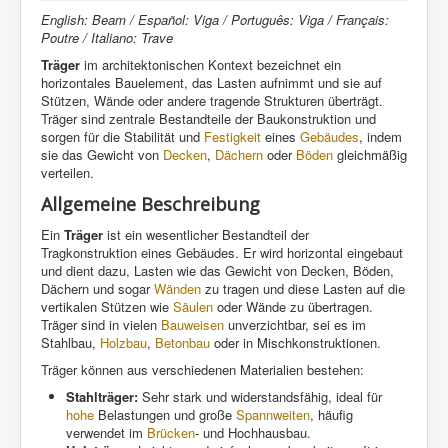
English: Beam / Español: Viga / Português: Viga / Français:
Poutre / Italiano: Trave
Träger
im architektonischen Kontext bezeichnet ein
horizontales Bauelement, das Lasten aufnimmt und sie auf
Stützen, Wände oder andere tragende Strukturen überträgt.
Träger sind zentrale Bestandteile der Baukonstruktion und
sorgen für die Stabilität und
Festigkeit
eines
Gebäudes
, indem
sie das Gewicht von
Decken
,
Dächern
oder
Böden
gleichmäßig
verteilen.
Allgemeine Beschreibung
Ein
Träger
ist ein wesentlicher Bestandteil der
Tragkonstruktion eines Gebäudes. Er wird horizontal eingebaut
und dient dazu, Lasten wie das Gewicht von Decken, Böden,
Dächern und sogar
Wänden
zu tragen und diese Lasten auf die
vertikalen Stützen wie
Säulen
oder Wände zu übertragen.
Träger sind in vielen
Bauweisen
unverzichtbar, sei es im
Stahlbau,
Holzbau
,
Betonbau
oder in Mischkonstruktionen.
Träger können aus verschiedenen Materialien bestehen:
Stahlträger:
Sehr stark und widerstandsfähig, ideal für
hohe
Belastungen und große
Spannweiten
, häufig
verwendet im
Brücken
- und Hochhausbau.