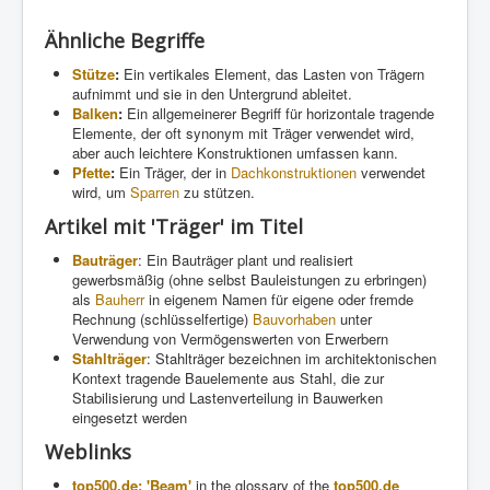
Ähnliche Begriffe
Stütze
:
Ein vertikales Element, das Lasten von Trägern
aufnimmt und sie in den Untergrund ableitet.
Balken
:
Ein allgemeinerer Begriff für horizontale tragende
Elemente, der oft synonym mit Träger verwendet wird,
aber auch leichtere Konstruktionen umfassen kann.
Pfette
:
Ein Träger, der in
Dachkonstruktionen
verwendet
wird, um
Sparren
zu stützen.
Artikel mit 'Träger' im Titel
Bauträger
: Ein Bauträger plant und realisiert
gewerbsmäßig (ohne selbst Bauleistungen zu erbringen)
als
Bauherr
in eigenem Namen für eigene oder fremde
Rechnung (schlüsselfertige)
Bauvorhaben
unter
Verwendung von Vermögenswerten von Erwerbern
Stahlträger
: Stahlträger bezeichnen im architektonischen
Kontext tragende Bauelemente aus Stahl, die zur
Stabilisierung und Lastenverteilung in Bauwerken
eingesetzt werden
Weblinks
top500.de: 'Beam'
in the glossary of the
top500.de