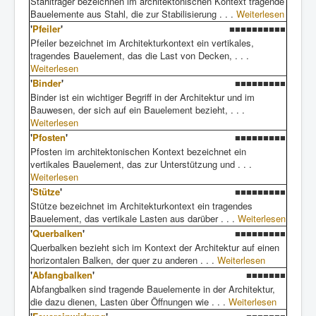
Stahlträger bezeichnen im architektonischen Kontext tragende
Bauelemente aus Stahl, die zur Stabilisierung . . .
Weiterlesen
'
Pfeiler
'
■■■■■■■■■■
Pfeiler bezeichnet im Architekturkontext ein vertikales,
tragendes Bauelement, das die Last von Decken, . . .
Weiterlesen
'
Binder
'
■■■■■■■■■
Binder ist ein wichtiger Begriff in der Architektur und im
Bauwesen, der sich auf ein Bauelement bezieht, . . .
Weiterlesen
'
Pfosten
'
■■■■■■■■■
Pfosten im architektonischen Kontext bezeichnet ein
vertikales Bauelement, das zur Unterstützung und . . .
Weiterlesen
'
Stütze
'
■■■■■■■■■
Stütze bezeichnet im Architekturkontext ein tragendes
Bauelement, das vertikale Lasten aus darüber . . .
Weiterlesen
'
Querbalken
'
■■■■■■■■■
Querbalken bezieht sich im Kontext der Architektur auf einen
horizontalen Balken, der quer zu anderen . . .
Weiterlesen
'
Abfangbalken
'
■■■■■■■
Abfangbalken sind tragende Bauelemente in der Architektur,
die dazu dienen, Lasten über Öffnungen wie . . .
Weiterlesen