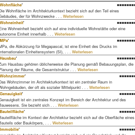
Wohnfläche
'
■■■■■■■
Die Wohnfläche im Architekturkontext bezieht sich auf den Teil eines
Gebäudes, der für Wohnzwecke . . .
Weiterlesen
Wohneinheit
'
■■■■■■■
Eine Wohneinheit bezieht sich auf eine individuelle Wohnstätte oder eine
autonome Einheit innerhalb . . .
Weiterlesen
MPa
'
■■■■■■■
MPa, die Abkürzung für Megapascal, ist eine Einheit des Drucks im
Internationalen Einheitensystem (SI), . . .
Weiterlesen
Hausbau
'
■■■■■■■
Zum Hausbau gehören üblicherweise die Planung gemäß Bebauungsplan, die
Planung der Räume, die Gesamtstruktur . . .
Weiterlesen
Wohnzimmer
'
■■■■■■
Das Wohnzimmer im Architekturkontext ist ein zentraler Raum in
Wohngebäuden, der oft als sozialer Mittelpunkt . . .
Weiterlesen
Genauigkeit
'
■■■■■■
Genauigkeit ist ein zentrales Konzept im Bereich der Architektur und des
Bauwesens. Sie bezieht sich . . .
Weiterlesen
Bauteilfläche
'
■■■■■■
Bauteilfläche im Kontext der Architektur bezieht sich auf die Oberfläche eines
Bauteils oder Baukörpers, . . .
Weiterlesen
Immobilie
'
■■■■■■