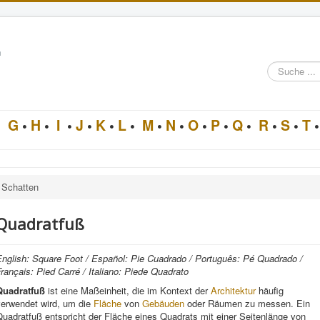
n
Suche
im
Architektur-
Lexikon
•
G
•
H
•
I
•
J
•
K
•
L
•
M
•
N
•
O
•
P
•
Q
•
R
•
S
•
T
•
Schatten
Quadratfuß
English: Square Foot / Español: Pie Cuadrado / Português: Pé Quadrado /
rançais: Pied Carré / Italiano: Piede Quadrato
Quadratfuß
ist eine Maßeinheit, die im Kontext der
Architektur
häufig
verwendet wird, um die
Fläche
von
Gebäuden
oder Räumen zu messen. Ein
uadratfuß entspricht der Fläche eines Quadrats mit einer Seitenlänge von