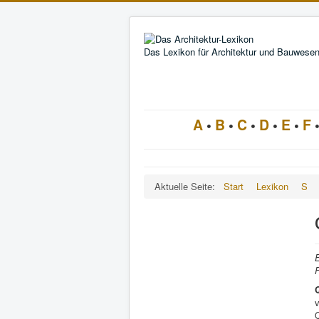
Das Lexikon für Architektur und Bauwese
A
•
B
•
C
•
D
•
E
•
F
Aktuelle Seite:
Start
Lexikon
S
F
Q