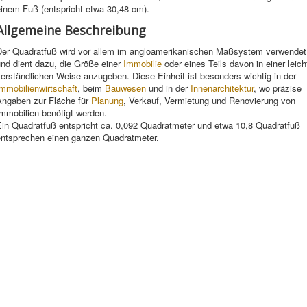
einem Fuß (entspricht etwa 30,48 cm).
Allgemeine Beschreibung
Der Quadratfuß wird vor allem im angloamerikanischen Maßsystem verwendet
nd dient dazu, die Größe einer
Immobilie
oder eines Teils davon in einer leich
erständlichen Weise anzugeben. Diese Einheit ist besonders wichtig in der
mmobilienwirtschaft
, beim
Bauwesen
und in der
Innenarchitektur
, wo präzise
Angaben zur Fläche für
Planung
, Verkauf, Vermietung und Renovierung von
mmobilien benötigt werden.
Ein Quadratfuß entspricht ca. 0,092 Quadratmeter und etwa 10,8 Quadratfuß
entsprechen einen ganzen Quadratmeter.