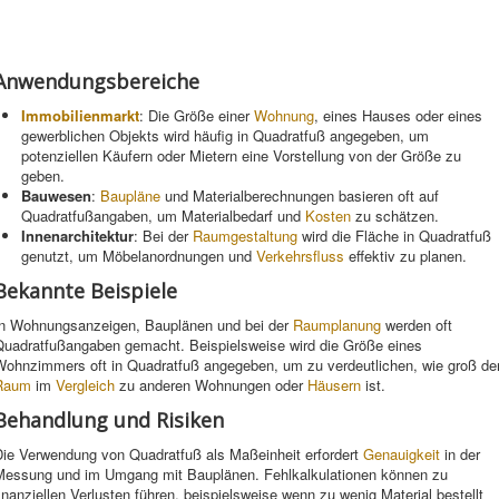
Anwendungsbereiche
Immobilienmarkt
: Die Größe einer
Wohnung
, eines Hauses oder eines
gewerblichen Objekts wird häufig in Quadratfuß angegeben, um
potenziellen Käufern oder Mietern eine Vorstellung von der Größe zu
geben.
Bauwesen
:
Baupläne
und Materialberechnungen basieren oft auf
Quadratfußangaben, um Materialbedarf und
Kosten
zu schätzen.
Innenarchitektur
: Bei der
Raumgestaltung
wird die Fläche in Quadratfuß
genutzt, um Möbelanordnungen und
Verkehrsfluss
effektiv zu planen.
Bekannte Beispiele
In Wohnungsanzeigen, Bauplänen und bei der
Raumplanung
werden oft
Quadratfußangaben gemacht. Beispielsweise wird die Größe eines
Wohnzimmers oft in Quadratfuß angegeben, um zu verdeutlichen, wie groß de
Raum
im
Vergleich
zu anderen Wohnungen oder
Häusern
ist.
Behandlung und Risiken
Die Verwendung von Quadratfuß als Maßeinheit erfordert
Genauigkeit
in der
Messung und im Umgang mit Bauplänen. Fehlkalkulationen können zu
inanziellen Verlusten führen, beispielsweise wenn zu wenig Material bestellt