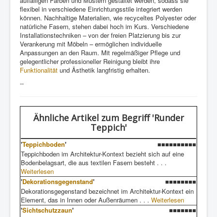
auffälligen Farben und Mustern gestaltet werden, sodass sie
flexibel in verschiedene Einrichtungsstile integriert werden
können. Nachhaltige Materialien, wie recyceltes Polyester oder
natürliche Fasern, stehen dabei hoch im Kurs. Verschiedene
Installationstechniken – von der freien Platzierung bis zur
Verankerung mit Möbeln – ermöglichen individuelle
Anpassungen an den Raum. Mit regelmäßiger Pflege und
gelegentlicher professioneller Reinigung bleibt ihre
Funktionalität
und Ästhetik langfristig erhalten.
--
Ähnliche Artikel
zum Begriff 'Runder
Teppich'
'
Teppichboden
'
■■■■■■■■■■
Teppichboden im Architektur-Kontext bezieht sich auf eine
Bodenbelagsart, die aus textilen Fasern besteht . . .
Weiterlesen
'
Dekorationsgegenstand
'
■■■■■■■■
Dekorationsgegenstand bezeichnet im Architektur-Kontext ein
Element, das in Innen oder Außenräumen . . .
Weiterlesen
'
Sichtschutzzaun
'
■■■■■■■