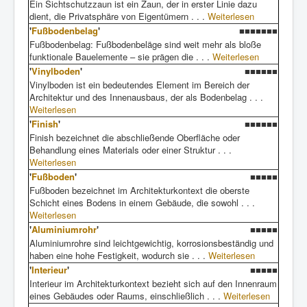
Ein Sichtschutzzaun ist ein Zaun, der in erster Linie dazu
dient, die Privatsphäre von Eigentümern . . .
Weiterlesen
'
Fußbodenbelag
'
■■■■■■■
Fußbodenbelag: Fußbodenbeläge sind weit mehr als bloße
funktionale Bauelemente – sie prägen die . . .
Weiterlesen
'
Vinylboden
'
■■■■■■
Vinylboden ist ein bedeutendes Element im Bereich der
Architektur und des Innenausbaus, der als Bodenbelag . . .
Weiterlesen
'
Finish
'
■■■■■■
Finish bezeichnet die abschließende Oberfläche oder
Behandlung eines Materials oder einer Struktur . . .
Weiterlesen
'
Fußboden
'
■■■■■
Fußboden bezeichnet im Architekturkontext die oberste
Schicht eines Bodens in einem Gebäude, die sowohl . . .
Weiterlesen
'
Aluminiumrohr
'
■■■■■
Aluminiumrohre sind leichtgewichtig, korrosionsbeständig und
haben eine hohe Festigkeit, wodurch sie . . .
Weiterlesen
'
Interieur
'
■■■■■
Interieur im Architekturkontext bezieht sich auf den Innenraum
eines Gebäudes oder Raums, einschließlich . . .
Weiterlesen