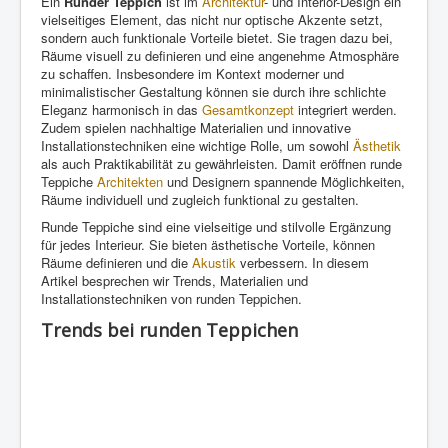
Ein
Runder Teppich
ist im
Architektur
- und Interior-Design ein
vielseitiges Element, das nicht nur optische Akzente setzt,
sondern auch funktionale Vorteile bietet. Sie tragen dazu bei,
Räume visuell zu definieren und eine angenehme Atmosphäre
zu schaffen. Insbesondere im Kontext moderner und
minimalistischer Gestaltung können sie durch ihre schlichte
Eleganz harmonisch in das
Gesamtkonzept
integriert werden.
Zudem spielen nachhaltige Materialien und innovative
Installationstechniken eine wichtige Rolle, um sowohl
Ästhetik
als auch Praktikabilität zu gewährleisten. Damit eröffnen runde
Teppiche
Architekten
und Designern spannende Möglichkeiten,
Räume individuell und zugleich funktional zu gestalten.
Runde Teppiche sind eine vielseitige und stilvolle Ergänzung
für jedes Interieur. Sie bieten ästhetische Vorteile, können
Räume definieren und die
Akustik
verbessern. In diesem
Artikel besprechen wir Trends, Materialien und
Installationstechniken von runden Teppichen.
Trends bei runden Teppichen