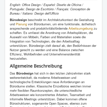
English: Office Design / Español: Diseño de Oficina /
Português: Design de Escritório / Français: Conception de
Bureau / Italiano: Design dell'Ufficio
Bürodesign
beschreibt im Architekturkontext die Gestaltung
und
Planung
von Büroräumen, um eine funktionale, ästhetisch
ansprechende und produktivitätsfördernde
Arbeitsumgebung
zu
schaffen. Es umfasst die Anordnung von Arbeitsplätzen, die
Auswahl von Möbeln, Farben und Materialien sowie die
Integration von Technologien, die den Arbeitsalltag
unterstützen. Bürodesign zielt darauf ab, den Bedürfnissen der
Nutzer gerecht zu werden und eine Balance zwischen
Effizienz, Wohlbefinden und Unternehmensidentität
herzustellen.
Allgemeine Beschreibung
Das
Bürodesign
hat sich in den letzten Jahrzehnten stark
weiterentwickelt, da moderne Arbeitsweisen und
technologische Entwicklungen neue Anforderungen an
Büroräume stellen. Klassische Einzelbüros weichen immer
mehr flexiblen Raumkonzepten, die unterschiedliche
Arbeitsweisen wie konzentriertes Arbeiten, Teamarbeit und
informelle Meetings unterstützen. Dabei kommen offene
Bürostrukturen, sogenannte Open Spaces, ebenso zum