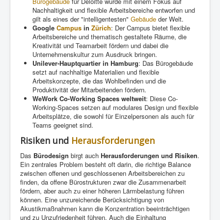
Bürogebäude
für Deloitte wurde mit einem Fokus auf
Nachhaltigkeit und flexible Arbeitsbereiche entworfen und
gilt als eines der "intelligentesten"
Gebäude
der Welt.
Google
Campus
in
Zürich
: Der Campus bietet flexible
Arbeitsbereiche und thematisch gestaltete Räume, die
Kreativität und Teamarbeit fördern und dabei die
Unternehmenskultur zum Ausdruck bringen.
Unilever-Hauptquartier in Hamburg
: Das Bürogebäude
setzt auf nachhaltige Materialien und flexible
Arbeitskonzepte, die das Wohlbefinden und die
Produktivität der Mitarbeitenden fördern.
WeWork Co-Working Spaces weltweit
: Diese Co-
Working-Spaces setzen auf modulares Design und flexible
Arbeitsplätze, die sowohl für Einzelpersonen als auch für
Teams geeignet sind.
Risiken und
Herausforderungen
Das
Bürodesign
birgt auch
Herausforderungen und Risiken
.
Ein zentrales Problem besteht oft darin, die richtige Balance
zwischen offenen und geschlossenen Arbeitsbereichen zu
finden, da offene Bürostrukturen zwar die Zusammenarbeit
fördern, aber auch zu einer höheren Lärmbelastung führen
können. Eine unzureichende Berücksichtigung von
Akustikmaßnahmen kann die Konzentration beeinträchtigen
und zu Unzufriedenheit führen. Auch die Einhaltung