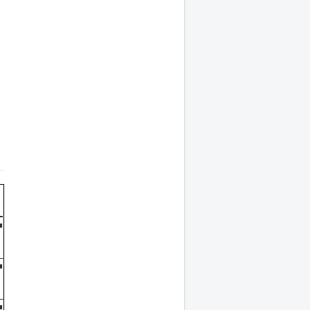
■
■
■