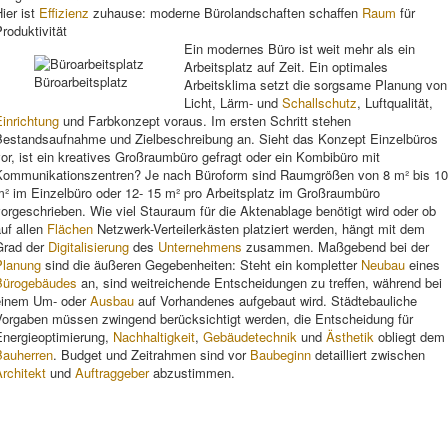
ier ist
Effizienz
zuhause: moderne Bürolandschaften schaffen
Raum
für
roduktivität
Ein modernes Büro ist weit mehr als ein
Arbeitsplatz auf Zeit. Ein optimales
Büroarbeitsplatz
Arbeitsklima setzt die sorgsame Planung von
Licht, Lärm- und
Schallschutz
, Luftqualität,
inrichtung
und Farbkonzept voraus. Im ersten Schritt stehen
Bestandsaufnahme und Zielbeschreibung an. Sieht das Konzept Einzelbüros
or, ist ein kreatives Großraumbüro gefragt oder ein Kombibüro mit
Kommunikationszentren? Je nach Büroform sind Raumgrößen von 8 m² bis 10
m² im Einzelbüro oder 12- 15 m² pro Arbeitsplatz im Großraumbüro
orgeschrieben. Wie viel Stauraum für die Aktenablage benötigt wird oder ob
uf allen
Flächen
Netzwerk-Verteilerkästen platziert werden, hängt mit dem
Grad der
Digitalisierung
des
Unternehmens
zusammen. Maßgebend bei der
Planung
sind die äußeren Gegebenheiten: Steht ein kompletter
Neubau
eines
Bürogebäudes
an, sind weitreichende Entscheidungen zu treffen, während bei
einem Um- oder
Ausbau
auf Vorhandenes aufgebaut wird. Städtebauliche
Vorgaben müssen zwingend berücksichtigt werden, die Entscheidung für
Energieoptimierung,
Nachhaltigkeit
,
Gebäudetechnik
und
Ästhetik
obliegt dem
Bauherren
. Budget und Zeitrahmen sind vor
Baubeginn
detailliert zwischen
rchitekt
und
Auftraggeber
abzustimmen.