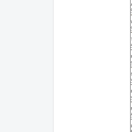
'
'
'
'
'
'
'