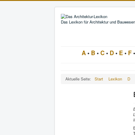
Das Lexikon für Architektur und Bauwese
A
•
B
•
C
•
D
•
E
•
F
Aktuelle Seite:
Start
Lexikon
D
E
L
I
T