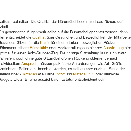
ußerst belastbar: Die Qualität der Büromöbel beeinflusst das Niveau der
rbeit
Ein gesondertes Augenmerk sollte auf die Büromöbel gerichtet werden, denn
ier entscheidet die
Qualität
über Gesundheit und Beweglichkeit der Mitarbeite
Gesundes Sitzen ist die
Basis
für einen starken, beweglichen Rücken.
Höhenverstellbare
Bürostühle
oder Hocker mit ergonomischer
Ausstattung
sin
ptimal für einen Acht-Stunden-Tag. Die richtige Sitzhaltung lässt sich zwar
trainieren, doch ohne gute Sitzmöbel drohen Rückenprobleme. Je nach
individuellem
Anspruch
müssen praktische Anforderungen wie Art, Größe,
rmlehnen, Rollen etc. beachtet werden, es sollten aber auch im Sinne der
Raumästhetik
Kriterien
wie Farbe,
Stoff
und
Material
,
Stil
oder sinnvolle
adgets wie z. B. eine ausziehbare Tastatur entscheidend sein.