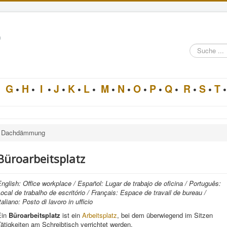
n
Suche
im
Architektur-
Lexikon
•
G
•
H
•
I
•
J
•
K
•
L
•
M
•
N
•
O
•
P
•
Q
•
R
•
S
•
T
•
Dachdämmung
Büroarbeitsplatz
nglish: Office workplace / Español: Lugar de trabajo de oficina / Português:
ocal de trabalho de escritório / Français: Espace de travail de bureau /
taliano: Posto di lavoro in ufficio
Ein
Büroarbeitsplatz
ist ein
Arbeitsplatz
, bei dem überwiegend im Sitzen
ätigkeiten am Schreibtisch verrichtet werden.