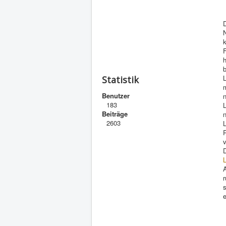
D
N
k
F
L
Statistik
m
Benutzer
n
183
Beiträge
2603
L
R
A
r
s