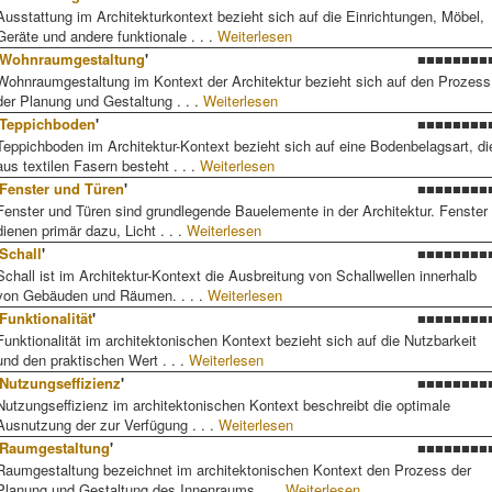
Ausstattung im Architekturkontext bezieht sich auf die Einrichtungen, Möbel,
Geräte und andere funktionale . . .
Weiterlesen
Wohnraumgestaltung
'
■■■■■■■■
Wohnraumgestaltung im Kontext der Architektur bezieht sich auf den Prozess
der Planung und Gestaltung . . .
Weiterlesen
Teppichboden
'
■■■■■■■■
Teppichboden im Architektur-Kontext bezieht sich auf eine Bodenbelagsart, di
aus textilen Fasern besteht . . .
Weiterlesen
Fenster und Türen
'
■■■■■■■■
Fenster und Türen sind grundlegende Bauelemente in der Architektur. Fenster
dienen primär dazu, Licht . . .
Weiterlesen
Schall
'
■■■■■■■■
Schall ist im Architektur-Kontext die Ausbreitung von Schallwellen innerhalb
von Gebäuden und Räumen. . . .
Weiterlesen
Funktionalität
'
■■■■■■■■
Funktionalität im architektonischen Kontext bezieht sich auf die Nutzbarkeit
und den praktischen Wert . . .
Weiterlesen
Nutzungseffizienz
'
■■■■■■■■
Nutzungseffizienz im architektonischen Kontext beschreibt die optimale
Ausnutzung der zur Verfügung . . .
Weiterlesen
Raumgestaltung
'
■■■■■■■■
Raumgestaltung bezeichnet im architektonischen Kontext den Prozess der
Planung und Gestaltung des Innenraums . . .
Weiterlesen