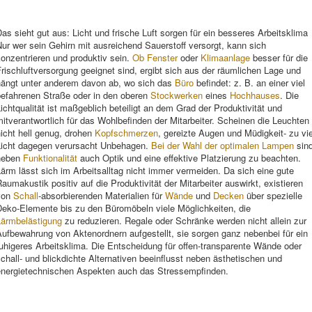
as sieht gut aus: Licht und frische Luft sorgen für ein besseres Arbeitsklima
ur wer sein Gehirn mit ausreichend Sauerstoff versorgt, kann sich
onzentrieren und produktiv sein.
Ob Fenster
oder
Klimaanlage
besser für die
rischluftversorgung geeignet sind, ergibt sich aus der räumlichen Lage und
hängt unter anderem davon ab, wo sich das
Büro
befindet: z. B. an einer viel
befahrenen Straße oder in den oberen
Stockwerken
eines
Hochhauses
. Die
ichtqualität ist maßgeblich beteiligt an dem Grad der Produktivität und
itverantwortlich für das Wohlbefinden der Mitarbeiter. Scheinen die Leuchten
icht hell genug, drohen
Kopfschmerzen
, gereizte Augen und Müdigkeit- zu vie
Licht dagegen verursacht Unbehagen.
Bei der Wahl der optimalen Lampen
sin
neben
Funktionalität
auch Optik und eine effektive Platzierung zu beachten.
ärm lässt sich im Arbeitsalltag nicht immer vermeiden. Da sich eine gute
aumakustik positiv auf die Produktivität der Mitarbeiter auswirkt, existieren
von
Schall
-absorbierenden Materialien für
Wände
und
Decken
über spezielle
Deko-Elemente bis zu den Büromöbeln viele Möglichkeiten, die
Lärmbelästigung
zu reduzieren. Regale oder Schränke werden nicht allein zur
ufbewahrung von Aktenordnern aufgestellt, sie sorgen ganz nebenbei für ein
uhigeres Arbeitsklima. Die Entscheidung für offen-transparente Wände oder
chall- und blickdichte Alternativen beeinflusst neben ästhetischen und
energietechnischen Aspekten auch das Stressempfinden.