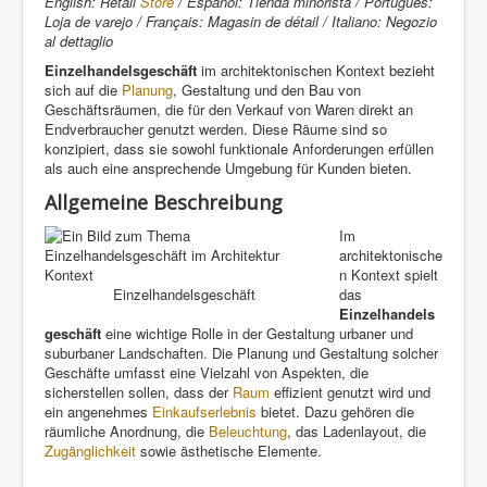
English: Retail
Store
/ Español: Tienda minorista / Português:
Loja de varejo / Français: Magasin de détail / Italiano: Negozio
al dettaglio
Einzelhandelsgeschäft
im architektonischen Kontext bezieht
sich auf die
Planung
, Gestaltung und den Bau von
Geschäftsräumen, die für den Verkauf von Waren direkt an
Endverbraucher genutzt werden. Diese Räume sind so
konzipiert, dass sie sowohl funktionale Anforderungen erfüllen
als auch eine ansprechende Umgebung für Kunden bieten.
Allgemeine Beschreibung
Im
architektonische
n Kontext spielt
Einzelhandelsgeschäft
das
Einzelhandels
geschäft
eine wichtige Rolle in der Gestaltung urbaner und
suburbaner Landschaften. Die Planung und Gestaltung solcher
Geschäfte umfasst eine Vielzahl von Aspekten, die
sicherstellen sollen, dass der
Raum
effizient genutzt wird und
ein angenehmes
Einkaufserlebnis
bietet. Dazu gehören die
räumliche Anordnung, die
Beleuchtung
, das Ladenlayout, die
Zugänglichkeit
sowie ästhetische Elemente.