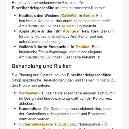
Es gibt viele bemerkenswerte Beispiele für
Einzelhandelsgeschäfte
im architektonischen Kontext:
Kaufhaus des Westens (
KaDeWe
) in
Berlin
: Ein
berühmtes Kaufhaus, das durch seine beeindruckende
Architektur und luxuriöse
Ausstattung
besticht.
Apple Store an der Fifth
Avenue
in New York
: Bekannt
für seine ikonische Glaskubus-Architektur und das
unterirdische Ladendesign.
Galleria Vittorio Emanuele II in
Mailand
: Eine
historische Einkaufspassage, die für ihre elegante
Architektur und luxuriösen Geschäfte bekannt ist.
Behandlung und Risiken
Die Planung und Gestaltung von
Einzelhandelsgeschäften
bringt spezifische Herausforderungen und Risiken mit sich. Zu
den Problemen gehören:
Wettbewerb
: Einzelhandelsgeschäfte müssen sich durch
ihr Design und ihre Anziehungskraft von der Konkurrenz
abheben.
Kundenfluss
: Die Gestaltung muss sicherstellen, dass
der Kundenfluss reibungslos verläuft und Engpässe
vermieden werden.
Sicherheitsaspekte
:
Brandschutz
, Notausgänge und