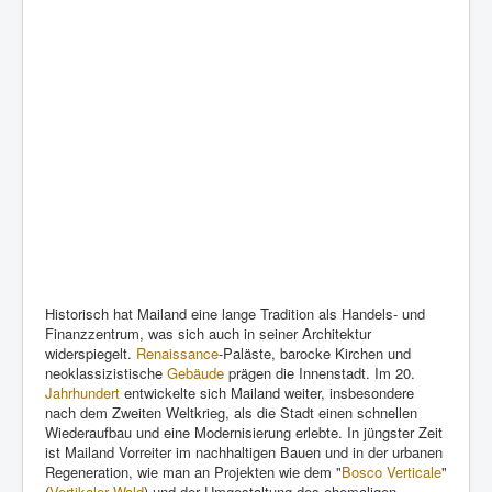
Historisch hat Mailand eine lange Tradition als Handels- und
Finanzzentrum, was sich auch in seiner Architektur
widerspiegelt.
Renaissance
-Paläste, barocke Kirchen und
neoklassizistische
Gebäude
prägen die Innenstadt. Im 20.
Jahrhundert
entwickelte sich Mailand weiter, insbesondere
nach dem Zweiten Weltkrieg, als die Stadt einen schnellen
Wiederaufbau und eine Modernisierung erlebte. In jüngster Zeit
ist Mailand Vorreiter im nachhaltigen Bauen und in der urbanen
Regeneration, wie man an Projekten wie dem "
Bosco Verticale
"
(
Vertikaler Wald
) und der Umgestaltung des ehemaligen