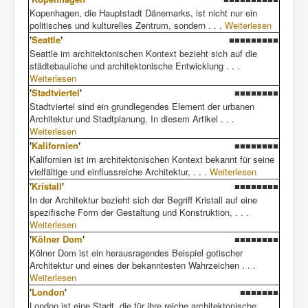
Kopenhagen, die Hauptstadt Dänemarks, ist nicht nur ein
politisches und kulturelles Zentrum, sondern . . .
Weiterlesen
'
Seattle
'
■■■■■■■■■
Seattle im architektonischen Kontext bezieht sich auf die
städtebauliche und architektonische Entwicklung . . .
Weiterlesen
'
Stadtviertel
'
■■■■■■■■
Stadtviertel sind ein grundlegendes Element der urbanen
Architektur und Stadtplanung. In diesem Artikel . . .
Weiterlesen
'
Kalifornien
'
■■■■■■■■
Kalifornien ist im architektonischen Kontext bekannt für seine
vielfältige und einflussreiche Architektur, . . .
Weiterlesen
'
Kristall
'
■■■■■■■■
In der Architektur bezieht sich der Begriff Kristall auf eine
spezifische Form der Gestaltung und Konstruktion, . . .
Weiterlesen
'
Kölner Dom
'
■■■■■■■■
Kölner Dom ist ein herausragendes Beispiel gotischer
Architektur und eines der bekanntesten Wahrzeichen . . .
Weiterlesen
'
London
'
■■■■■■■
London ist eine Stadt, die für ihre reiche architektonische