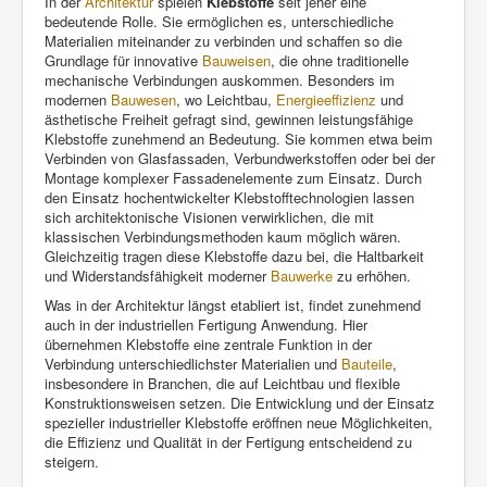
In der
Architektur
spielen
Klebstoffe
seit jeher eine
bedeutende Rolle. Sie ermöglichen es, unterschiedliche
Materialien miteinander zu verbinden und schaffen so die
Grundlage für innovative
Bauweisen
, die ohne traditionelle
mechanische Verbindungen auskommen. Besonders im
modernen
Bauwesen
, wo Leichtbau,
Energieeffizienz
und
ästhetische Freiheit gefragt sind, gewinnen leistungsfähige
Klebstoffe zunehmend an Bedeutung. Sie kommen etwa beim
Verbinden von Glasfassaden, Verbundwerkstoffen oder bei der
Montage komplexer Fassadenelemente zum Einsatz. Durch
den Einsatz hochentwickelter Klebstofftechnologien lassen
sich architektonische Visionen verwirklichen, die mit
klassischen Verbindungsmethoden kaum möglich wären.
Gleichzeitig tragen diese Klebstoffe dazu bei, die Haltbarkeit
und Widerstandsfähigkeit moderner
Bauwerke
zu erhöhen.
Was in der Architektur längst etabliert ist, findet zunehmend
auch in der industriellen Fertigung Anwendung. Hier
übernehmen Klebstoffe eine zentrale Funktion in der
Verbindung unterschiedlichster Materialien und
Bauteile
,
insbesondere in Branchen, die auf Leichtbau und flexible
Konstruktionsweisen setzen. Die Entwicklung und der Einsatz
spezieller industrieller Klebstoffe eröffnen neue Möglichkeiten,
die Effizienz und Qualität in der Fertigung entscheidend zu
steigern.