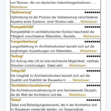
von Normen, die von deutschen Industrieorganisationen . . .
Weiterlesen
'
Optimierung
'
■■■■■■■■
Optimierung ist der Prozess der Verbesserung verschiedener
Aspekte eines Systems, einer Struktur oder . . .
Weiterlesen
'
Kompatibilität
'
■■■■■■■■
Kompatibilität im architektonischen Kontext beschreibt die
Fähigkeit verschiedener Materialien, Bauteile, . . .
Weiterlesen
'
Langzeitwirkung
'
■■■■■■■■
Langzeitwirkung im Architekturkontext bezieht sich auf die
langfristigen Auswirkungen von Materialien, . . .
Weiterlesen
'
Aufzug
'
■■■■■■■
Ein Aufzug oder Lift ist eine technische Möglichkeit, vertikale
Strecken zurückzulegen. Dabei wird . . .
Weiterlesen
'
Integrität
'
■■■■■■■
Die Integrität im Architekturkontext bezieht sich auf die
Qualität und Stabilität der Bauwerke in . . .
Weiterlesen
'
Architekturvisualisierung
'
■■■■■■■
Die Architekturvisualisierung ist eine faszinierende Disziplin,
die die Welt der Architektur und des . . .
Weiterlesen
'
Dübel
'
■■■■■■■
Dübel sind Befestigungselemente, die in der Architektur und
im Bauwesen verwendet werden, um Gegenstände . . .