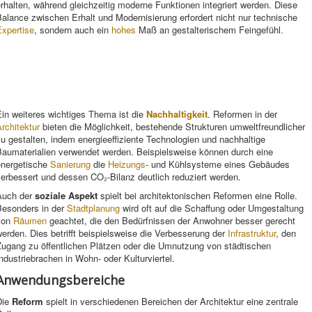
rhalten, während gleichzeitig moderne Funktionen integriert werden. Diese
alance zwischen Erhalt und Modernisierung erfordert nicht nur technische
Expertise
, sondern auch ein
hohes
Maß an gestalterischem Feingefühl.
in weiteres wichtiges Thema ist die
Nachhaltigkeit
. Reformen in der
rchitektur
bieten die Möglichkeit, bestehende Strukturen umweltfreundlicher
u gestalten, indem energieeffiziente Technologien und nachhaltige
Baumaterialien verwendet werden. Beispielsweise können durch eine
energetische
Sanierung
die
Heizungs
- und Kühlsysteme eines Gebäudes
erbessert und dessen CO₂-Bilanz deutlich reduziert werden.
Auch der
soziale Aspekt
spielt bei architektonischen Reformen eine Rolle.
Besonders in der
Stadtplanung
wird oft auf die Schaffung oder Umgestaltung
von
Räumen
geachtet, die den Bedürfnissen der Anwohner besser gerecht
erden. Dies betrifft beispielsweise die Verbesserung der
Infrastruktur
, den
Zugang zu öffentlichen Plätzen oder die Umnutzung von städtischen
ndustriebrachen in Wohn- oder Kulturviertel.
Anwendungsbereiche
Die
Reform
spielt in verschiedenen Bereichen der Architektur eine zentrale