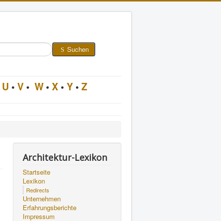
Suchen
U
•
V
•
W
•
X
•
Y
•
Z
Architektur-Lexikon
Startseite
Lexikon
Redirects
Unternehmen
Erfahrungsberichte
Impressum