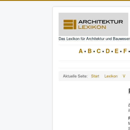
Das Lexikon für Architektur und Bauwese
A
•
B
•
C
•
D
•
E
•
F
Aktuelle Seite:
Start
Lexikon
V
E
I
S