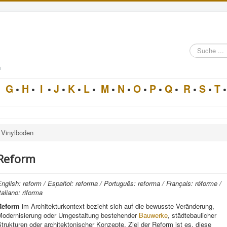
Suche
im
Architektur-
n
Lexikon
•
G
•
H
•
I
•
J
•
K
•
L
•
M
•
N
•
O
•
P
•
Q
•
R
•
S
•
T
•
Vinylboden
Reform
nglish: reform / Español: reforma / Português: reforma / Français: réforme /
taliano: riforma
Reform
im Architekturkontext bezieht sich auf die bewusste Veränderung,
Modernisierung oder Umgestaltung bestehender
Bauwerke
, städtebaulicher
trukturen oder architektonischer Konzepte. Ziel der Reform ist es, diese