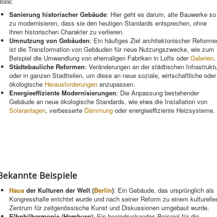
olle:
Sanierung historischer Gebäude
: Hier geht es darum, alte Bauwerke so
zu modernisieren, dass sie den heutigen Standards entsprechen, ohne
ihren historischen Charakter zu verlieren.
Umnutzung von Gebäuden
: Ein häufiges Ziel architektonischer Reforme
ist die Transformation von Gebäuden für neue Nutzungszwecke, wie zum
Beispiel die Umwandlung von ehemaligen Fabriken in Lofts oder
Galerien
.
Städtebauliche Reformen
: Veränderungen an der städtischen Infrastrukt
oder in ganzen Stadtteilen, um diese an neue soziale, wirtschaftliche oder
ökologische
Herausforderungen
anzupassen.
Energieeffiziente Modernisierungen
: Die Anpassung bestehender
Gebäude an neue ökologische Standards, wie etwa die Installation von
Solaranlagen
, verbesserte
Dämmung
oder energieeffiziente Heizsysteme.
Bekannte Beispiele
Haus
der Kulturen der Welt (
Berlin
)
: Ein Gebäude, das ursprünglich als
Kongresshalle errichtet wurde und nach seiner Reform zu einem kulturelle
Zentrum für zeitgenössische Kunst und Diskussionen umgebaut wurde.
Elbphilharmonie (Hamburg)
: Ein beeindruckendes Beispiel für die