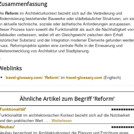
Zusammenfassung
Die
Reform
im Architekturkontext bezieht sich auf die Veränderung und
Modernisierung bestehender Bauwerke oder städtebaulicher Strukturen, um si
an aktuelle technische, soziale oder ästhetische Anforderungen anzupassen.
ieser Prozess kann sowohl die Funktionalität als auch die Nachhaltigkeit von
Gebäuden verbessern, wobei oft ein Gleichgewicht zwischen dem Erhalt
historischer Substanz und der Integration moderner Elemente gefunden werde
uss. Reformprojekte spielen eine zentrale Rolle in der Erneuerung und
eiterentwicklung von Architektur und Stadtplanung.
-
Weblinks
travel-glossary.com: 'Reform'
im
travel-glossary.com
(Englisch)
Ähnliche Artikel
zum Begriff 'Reform'
Funktionalität
'
■■■■■■■■■
Funktionalität im architektonischen Kontext bezieht sich auf die Nutzbarkeit
und den praktischen Wert . . .
Weiterlesen
Neubau
'
■■■■■■■■■
Neubau bezeichnet im Architekturkontext die Planung und Errichtung eines