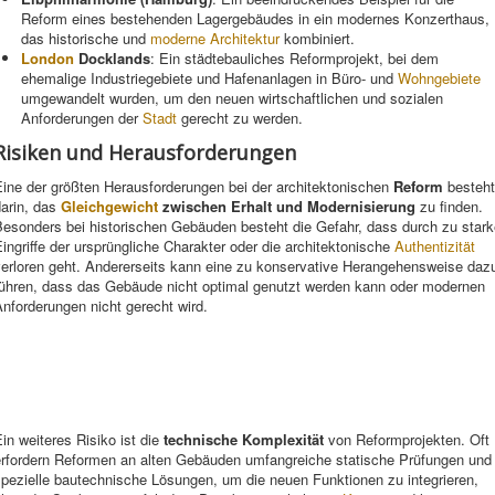
Reform eines bestehenden Lagergebäudes in ein modernes Konzerthaus,
das historische und
moderne Architektur
kombiniert.
London
Docklands
: Ein städtebauliches Reformprojekt, bei dem
ehemalige Industriegebiete und Hafenanlagen in Büro- und
Wohngebiete
umgewandelt wurden, um den neuen wirtschaftlichen und sozialen
Anforderungen der
Stadt
gerecht zu werden.
Risiken und Herausforderungen
Eine der größten Herausforderungen bei der architektonischen
Reform
besteht
darin, das
Gleichgewicht
zwischen Erhalt und Modernisierung
zu finden.
Besonders bei historischen Gebäuden besteht die Gefahr, dass durch zu stark
ingriffe der ursprüngliche Charakter oder die architektonische
Authentizität
verloren geht. Andererseits kann eine zu konservative Herangehensweise daz
führen, dass das Gebäude nicht optimal genutzt werden kann oder modernen
nforderungen nicht gerecht wird.
in weiteres Risiko ist die
technische Komplexität
von Reformprojekten. Oft
erfordern Reformen an alten Gebäuden umfangreiche statische Prüfungen und
spezielle bautechnische Lösungen, um die neuen Funktionen zu integrieren,