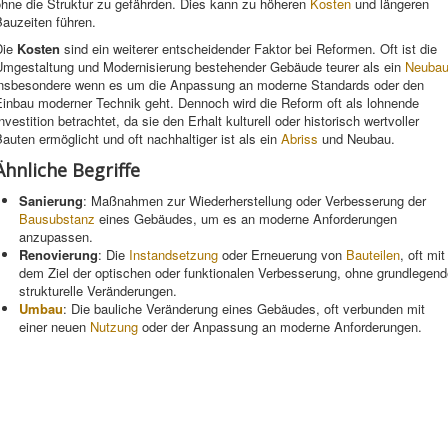
ohne die Struktur zu gefährden. Dies kann zu höheren
Kosten
und längeren
auzeiten führen.
Die
Kosten
sind ein weiterer entscheidender Faktor bei Reformen. Oft ist die
Umgestaltung und Modernisierung bestehender Gebäude teurer als ein
Neuba
insbesondere wenn es um die Anpassung an moderne Standards oder den
Einbau moderner Technik geht. Dennoch wird die Reform oft als lohnende
nvestition betrachtet, da sie den Erhalt kulturell oder historisch wertvoller
auten ermöglicht und oft nachhaltiger ist als ein
Abriss
und Neubau.
Ähnliche Begriffe
Sanierung
: Maßnahmen zur Wiederherstellung oder Verbesserung der
Bausubstanz
eines Gebäudes, um es an moderne Anforderungen
anzupassen.
Renovierung
: Die
Instandsetzung
oder Erneuerung von
Bauteilen
, oft mit
dem Ziel der optischen oder funktionalen Verbesserung, ohne grundlegend
strukturelle Veränderungen.
Umbau
: Die bauliche Veränderung eines Gebäudes, oft verbunden mit
einer neuen
Nutzung
oder der Anpassung an moderne Anforderungen.