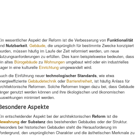
Ein wesentlicher Aspekt der Reform ist die Verbesserung von
Funktionalität
und
Nutzbarkeit
.
Gebäude
, die ursprünglich für bestimmte Zwecke konzipiert
wurden, müssen häufig im Laufe der Zeit reformiert werden, um neue
Nutzungsanforderungen zu erfüllen. Dies kann beispielsweise bedeuten, dass
in altes
Bürogebäude
zu
Wohnungen
umgebaut wird oder ein industrielles
ager in eine kulturelle
Einrichtung
umgewandelt wird.
Auch die Einführung neuer
technologischer Standards
, wie etwa
nergieeffiziente
Gebäudetechnik
oder
Barrierefreiheit
, ist häufig Anlass für
architektonische Reformen. Solche Reformen tragen dazu bei, dass Gebäude
länger genutzt werden können und ihre ökologischen und ökonomischen
Auswirkungen minimiert werden.
Besondere Aspekte
Ein entscheidender Aspekt bei der architektonischen
Reform
ist die
Bewahrung
der Substanz
des bestehenden Gebäudes oder der Struktur.
Besonders bei historischen Gebäuden steht die Herausforderung im
Vordergrund, den ursprünglichen Charakter und die ästhetischen Merkmale zu