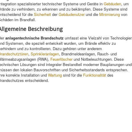
ntegration spezialisierter technischer Systeme und Geräte in
Gebäuden
, um
Brände zu verhindern, zu erkennen und zu bekämpfen. Diese Systeme sind
entscheidend für die
Sicherheit
der
Gebäudenutzer
und die
Minimierung
von
Schäden im Brandfall.
Allgemeine Beschreibung
Der
anlagentechnische Brandschutz
umfasst eine Vielzahl von Technologie
nd Systemen, die speziell entwickelt wurden, um Brände effektiv zu
erhindern und zu kontrollieren. Dazu gehören unter anderem
Brandschutztüren
,
Sprinkleranlagen
, Brandmeldeanlagen, Rauch- und
Wärmeabzugsanlagen (RWA),
Feuerlöscher
und Notbeleuchtungen. Diese
technischen Lösungen sind integraler Bestandteil moderner Bauplanungen und
müssen den lokalen Bauvorschriften und Sicherheitsstandards entsprechen.
hre korrekte Installation und
Wartung
sind für die
Funktionalität
des
Brandschutzes entscheidend.