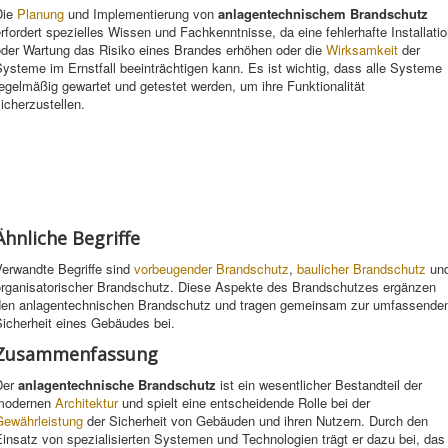
Die
Planung
und Implementierung von
anlagentechnischem Brandschutz
rfordert spezielles Wissen und Fachkenntnisse, da eine fehlerhafte Installati
oder Wartung das Risiko eines Brandes erhöhen oder die
Wirksamkeit
der
ysteme im Ernstfall beeinträchtigen kann. Es ist wichtig, dass alle Systeme
egelmäßig gewartet und getestet werden, um ihre Funktionalität
icherzustellen.
Ähnliche Begriffe
Verwandte Begriffe sind
vorbeugender Brandschutz
,
baulicher Brandschutz
un
organisatorischer Brandschutz. Diese Aspekte des Brandschutzes ergänzen
den anlagentechnischen Brandschutz und tragen gemeinsam zur umfassende
Sicherheit eines Gebäudes bei.
Zusammenfassung
Der
anlagentechnische Brandschutz
ist ein wesentlicher Bestandteil der
modernen
Architektur
und spielt eine entscheidende Rolle bei der
Gewährleistung
der Sicherheit von Gebäuden und ihren Nutzern. Durch den
insatz von spezialisierten Systemen und Technologien trägt er dazu bei, das