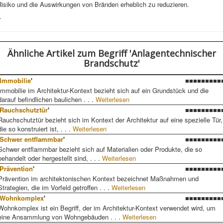
Risiko und die Auswirkungen von Bränden erheblich zu reduzieren.
-
Ähnliche Artikel
zum Begriff 'Anlagentechnischer
Brandschutz'
Immobilie
'
■■■■■■■■■
Immobilie im Architektur-Kontext bezieht sich auf ein Grundstück und die
darauf befindlichen baulichen . . .
Weiterlesen
Rauchschutztür
'
■■■■■■■■■
Rauchschutztür bezieht sich im Kontext der Architektur auf eine spezielle Tür,
die so konstruiert ist, . . .
Weiterlesen
Schwer entflammbar
'
■■■■■■■■■
Schwer entflammbar bezieht sich auf Materialien oder Produkte, die so
behandelt oder hergestellt sind, . . .
Weiterlesen
Prävention
'
■■■■■■■■■
Prävention im architektonischen Kontext bezeichnet Maßnahmen und
Strategien, die im Vorfeld getroffen . . .
Weiterlesen
Wohnkomplex
'
■■■■■■■■■
Wohnkomplex ist ein Begriff, der im Architektur-Kontext verwendet wird, um
eine Ansammlung von Wohngebäuden . . .
Weiterlesen