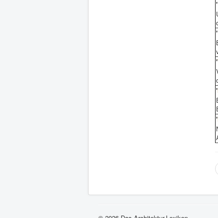
'
'
'
'
'
© 2026 Das Architektur-Lexikon