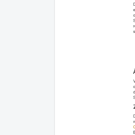
e
S
r
s
E