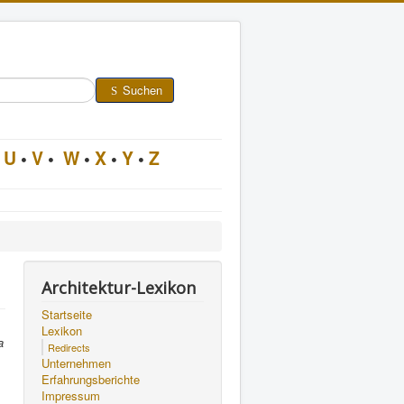
Suchen
U
•
V
•
W
•
X
•
Y
•
Z
Architektur-Lexikon
Startseite
Lexikon
a
Redirects
Unternehmen
Erfahrungsberichte
Impressum