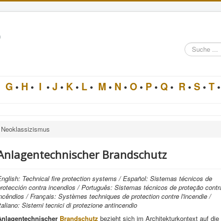
n
Suche
im
Architektur-
Lexikon
•
G
•
H
•
I
•
J
•
K
•
L
•
M
•
N
•
O
•
P
•
Q
•
R
•
S
•
T
•
Neoklassizismus
Anlagentechnischer Brandschutz
nglish: Technical fire protection systems / Español: Sistemas técnicos de
rotección contra incendios / Português: Sistemas técnicos de proteção contr
ncêndios / Français: Systèmes techniques de protection contre l'incendie /
taliano: Sistemi tecnici di protezione antincendio
Anlagentechnischer
Brandschutz
bezieht sich im Architekturkontext auf die