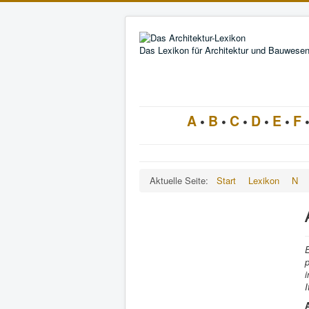
Das Lexikon für Architektur und Bauwese
A
•
B
•
C
•
D
•
E
•
F
Aktuelle Seite:
Start
Lexikon
N
E
p
i
I