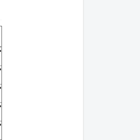
■
■
■
■
■