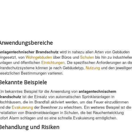
Anwendungsbereiche
Anlagentechnischer Brandschutz
wird in nahezu allen Arten von Gebäuden
eingesetzt, von
Wohngebäuden
über Büros und
Schulen
bis hin zu industrielle
Anlagen und öffentlichen
Einrichtungen
. Die spezifischen Anforderungen an di
Brandschutzsysteme können je nach Gebäudetyp,
Nutzung
und den jeweilige
gesetzlichen Bestimmungen variieren.
Bekannte Beispiele
Ein bekanntes Beispiel für die Anwendung von
anlagentechnischem
Brandschutz
ist der Einsatz von automatischen Sprinkleranlagen in
Hochhäusern, die im Brandfall aktiviert werden, um das Feuer einzudämmen
und die
Evakuierung
der Bewohner zu erleichtern. Ein weiteres Beispiel ist die
nstallation von Brandmeldeanlagen in Schulen, die bei Rauchentwicklung
sofort Alarm schlagen und so eine schnelle Evakuierung ermöglichen.
Behandlung und Risiken