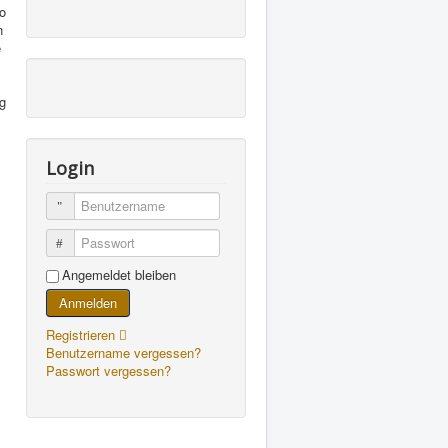
o
n
e
g
Login
Benutzername
Passwort
Angemeldet bleiben
Anmelden
Registrieren
Benutzername vergessen?
Passwort vergessen?