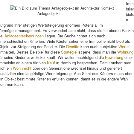
Imm
bilie
Anlageobjekt
biet
n
ufgrund ihrer stetigen Wertsteigerung enormes Potenzial im
Vermögensmanagement. Es verwundert also nicht, dass sie im oberen Rankin
bei
Anlageentscheidungen
liegen. Die Suche richtet sich nach
nterschiedlichen Kriterien. Viele Käufer sehen eine Immobilie nicht bloß als
bjekt zur Steigerung der Rendite. Die
Rendite
kann auch subjektive
Werte
nthalten. Bestes Beispiel für diese
Strategie
ist jene, dass man die
Wohnung
ür seine Kinder bzw. Enkel kauft. Wir wollen nachfolgend die
Bewertung
einer
Immobilie an einem fiktiven
Kauf
in Hamburg besprechen. Damit sichert man
sich ein
Wohnrecht
über den Generationenwechsel hinaus und generiert
usätzlich eine langfristige Wertsteigerung. Aus Sicht des Käufers muss aber
in Objekt bestimmte Kriterien erfüllen können, damit es in die engere Wahl
kommen kann.