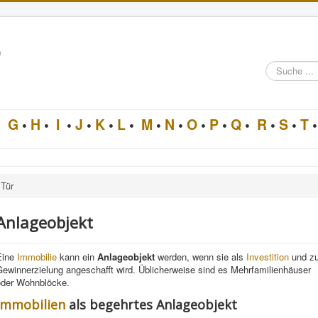
n
Suche
im
Architektur-
Lexikon
•
G
•
H
•
I
•
J
•
K
•
L
•
M
•
N
•
O
•
P
•
Q
•
R
•
S
•
T
•
Tür
Anlageobjekt
Eine
Immobilie
kann ein
Anlageobjekt
werden, wenn sie als
Investition
und zu
ewinnerzielung angeschafft wird. Üblicherweise sind es Mehrfamilienhäuser
oder Wohnblöcke.
Immobilien
als begehrtes Anlageobjekt