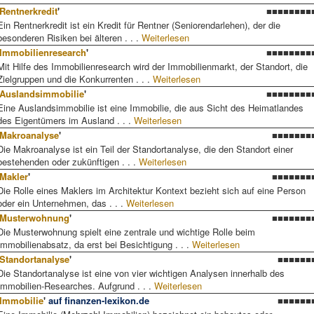
Rentnerkredit
'
■■■■■■■■
Ein Rentnerkredit ist ein Kredit für Rentner (Seniorendarlehen), der die
besonderen Risiken bei älteren . . .
Weiterlesen
Immobilienresearch
'
■■■■■■■■
Mit Hilfe des Immobilienresearch wird der Immobilienmarkt, der Standort, die
Zielgruppen und die Konkurrenten . . .
Weiterlesen
Auslandsimmobilie
'
■■■■■■■■
Eine Auslandsimmobilie ist eine Immobilie, die aus Sicht des Heimatlandes
des Eigentümers im Ausland . . .
Weiterlesen
Makroanalyse
'
■■■■■■■
Die Makroanalyse ist ein Teil der Standortanalyse, die den Standort einer
bestehenden oder zukünftigen . . .
Weiterlesen
Makler
'
■■■■■■■
Die Rolle eines Maklers im Architektur Kontext bezieht sich auf eine Person
oder ein Unternehmen, das . . .
Weiterlesen
Musterwohnung
'
■■■■■■■
Die Musterwohnung spielt eine zentrale und wichtige Rolle beim
Immobilienabsatz, da erst bei Besichtigung . . .
Weiterlesen
Standortanalyse
'
■■■■■■
Die Standortanalyse ist eine von vier wichtigen Analysen innerhalb des
Immobilien-Researches. Aufgrund . . .
Weiterlesen
Immobilie
'
auf finanzen-lexikon.de
■■■■■■