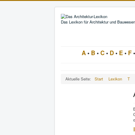
Das Lexikon für Architektur und Bauwese
A
•
B
•
C
•
D
•
E
•
F
Aktuelle Seite:
Start
Lexikon
T
G