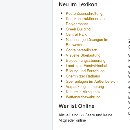
Neu im Lexikon
Kostenüberschreitung
Dachkonstruktionen aus
Polycarbonat
Green Building
Central Park
Nachhaltige Lösungen im
Bauwesen
Containerstellplatz
Visuelle Überlastung
W
Beleuchtungssteuerung
K
Land- und Forstwirtschaft
Bildung und Forschung
Chemnitzer Rathaus
W
Sperranlagen im Außenbereich
e
Verpackungssicherung
Kulturelle Akzeptanz
v
Waffenaufbewahrung
Wer ist Online
d
b
Aktuell sind 63 Gäste und keine
Mitglieder online