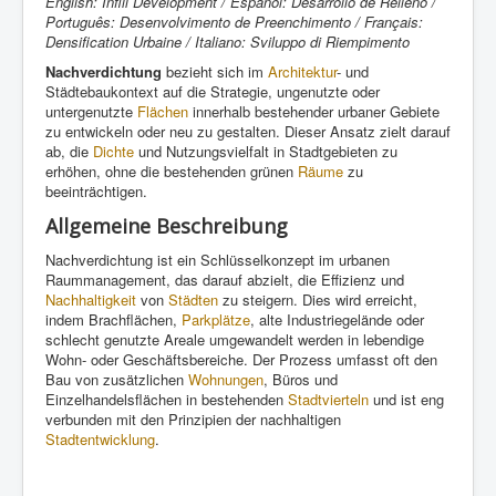
English: Infill Development / Español: Desarrollo de Relleno /
Português: Desenvolvimento de Preenchimento / Français:
Densification Urbaine / Italiano: Sviluppo di Riempimento
Nachverdichtung
bezieht sich im
Architektur
- und
Städtebaukontext auf die Strategie, ungenutzte oder
untergenutzte
Flächen
innerhalb bestehender urbaner Gebiete
zu entwickeln oder neu zu gestalten. Dieser Ansatz zielt darauf
ab, die
Dichte
und Nutzungsvielfalt in Stadtgebieten zu
erhöhen, ohne die bestehenden grünen
Räume
zu
beeinträchtigen.
Allgemeine Beschreibung
Nachverdichtung ist ein Schlüsselkonzept im urbanen
Raummanagement, das darauf abzielt, die Effizienz und
Nachhaltigkeit
von
Städten
zu steigern. Dies wird erreicht,
indem Brachflächen,
Parkplätze
, alte Industriegelände oder
schlecht genutzte Areale umgewandelt werden in lebendige
Wohn- oder Geschäftsbereiche. Der Prozess umfasst oft den
Bau von zusätzlichen
Wohnungen
, Büros und
Einzelhandelsflächen in bestehenden
Stadtvierteln
und ist eng
verbunden mit den Prinzipien der nachhaltigen
Stadtentwicklung
.