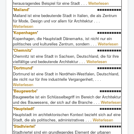
herausragendes Beispiel für eine Stadt . . .
Weiterlesen
'
Mailand
'
■■■■■■■■■■
Mailand ist eine bedeutende Stadt in Italien, die als Zentrum
für Mode, Design und vor allem für Architektur . . .
Weiterlesen
'
Kopenhagen
'
■■■■■■■■■■
Kopenhagen, die Hauptstadt Dänemarks, ist nicht nur ein
politisches und kulturelles Zentrum, sondern . . .
Weiterlesen
'
Chemnitz
'
■■■■■■■■■■
Chemnitz ist eine Stadt in Sachsen, Deutschland, die für ihre
vielfältige und bedeutende Architektur . . .
Weiterlesen
'
Dortmund
'
■■■■■■■■■■
Dortmund ist eine Stadt in Nordrhein-Westfalen, Deutschland,
die nicht nur für ihre industrielle Vergangenheit, . . .
Weiterlesen
'
Baugewerbe
'
■■■■■■■■■
Baugewerbe ist ein Schlüsselbegriff im Bereich der Architektur
und des Bauwesens, der sich auf die Branche . . .
Weiterlesen
'
Hauptstadt
'
■■■■■■■■■
Hauptstadt im architektonischen Kontext bezieht sich auf eine
Stadt, die als politisches, administratives . . .
Weiterlesen
'
Stadtviertel
'
■■■■■■■■■
Stadtviertel sind ein grundlegendes Element der urbanen