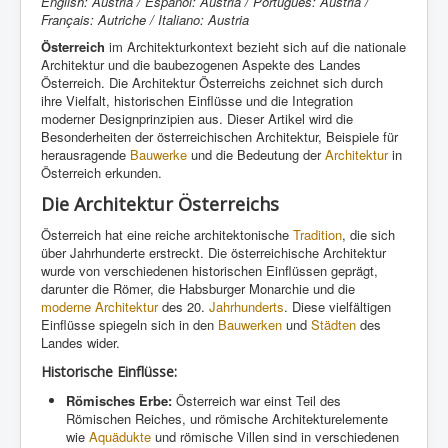
English: Austria / Español: Austria / Português: Áustria /
Français: Autriche / Italiano: Austria
Österreich
im Architekturkontext bezieht sich auf die nationale
Architektur und die baubezogenen Aspekte des Landes
Österreich. Die Architektur Österreichs zeichnet sich durch
ihre Vielfalt, historischen Einflüsse und die Integration
moderner Designprinzipien aus. Dieser Artikel wird die
Besonderheiten der österreichischen Architektur, Beispiele für
herausragende
Bauwerke
und die Bedeutung der
Architektur
in
Österreich erkunden.
Die Architektur Österreichs
Österreich hat eine reiche architektonische
Tradition
, die sich
über Jahrhunderte erstreckt. Die österreichische Architektur
wurde von verschiedenen historischen Einflüssen geprägt,
darunter die Römer, die Habsburger Monarchie und die
moderne Architektur
des 20.
Jahrhunderts
. Diese vielfältigen
Einflüsse spiegeln sich in den
Bauwerken
und
Städten
des
Landes wider.
Historische Einflüsse:
Römisches Erbe:
Österreich war einst Teil des
Römischen Reiches, und römische Architekturelemente
wie
Aquädukte
und römische Villen sind in verschiedenen