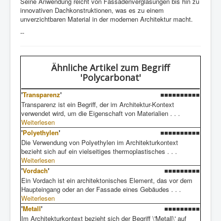
Seine Anwendung reicht von Fassadenverglasungen bis hin zu
innovativen Dachkonstruktionen, was es zu einem
unverzichtbaren Material in der modernen Architektur macht.
--
Ähnliche Artikel
zum Begriff
'Polycarbonat'
'
Transparenz
'
■■■■■■■■■■
Transparenz ist ein Begriff, der im Architektur-Kontext
verwendet wird, um die Eigenschaft von Materialien . . .
Weiterlesen
'
Polyethylen
'
■■■■■■■■■■
Die Verwendung von Polyethylen im Architekturkontext
bezieht sich auf ein vielseitiges thermoplastisches . . .
Weiterlesen
'
Vordach
'
■■■■■■■■■
Ein Vordach ist ein architektonisches Element, das vor dem
Haupteingang oder an der Fassade eines Gebäudes . . .
Weiterlesen
'
Metall
'
■■■■■■■■■
Im Architekturkontext bezieht sich der Begriff \'Metall\' auf