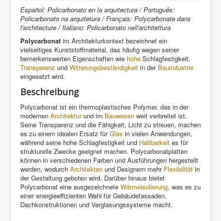
Español: Policarbonato en la arquitectura / Português:
Policarbonato na arquitetura / Français: Polycarbonate dans
l'architecture / Italiano: Policarbonato nell'architettura
Polycarbonat
im Architekturkontext bezeichnet ein
vielseitiges Kunststoffmaterial, das häufig wegen seiner
bemerkenswerten Eigenschaften wie
hohe
Schlagfestigkeit,
Transparenz
und
Witterungsbeständigkeit
in der
Bauindustrie
eingesetzt wird.
Beschreibung
Polycarbonat ist ein thermoplastisches Polymer, das in der
modernen
Architektur
und im
Bauwesen
weit verbreitet ist.
Seine Transparenz und die Fähigkeit, Licht zu streuen, machen
es zu einem idealen Ersatz für
Glas
in vielen Anwendungen,
während seine hohe Schlagfestigkeit und
Haltbarkeit
es für
strukturelle Zwecke geeignet machen. Polycarbonatplatten
können in verschiedenen Farben und Ausführungen hergestellt
werden, wodurch
Architekten
und Designern mehr
Flexibilität
in
der Gestaltung geboten wird. Darüber hinaus bietet
Polycarbonat eine ausgezeichnete
Wärmeisolierung
, was es zu
einer energieeffizienten Wahl für Gebäudefassaden,
Dachkonstruktionen und Verglasungssysteme macht.