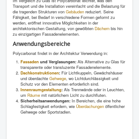
Im Vergleich zu Glas ist Polycarbonat leichter, was den
Transport und die Installation vereinfacht und die Belastung für
die tragenden Strukturen von
Gebäuden
reduziert. Seine
Fähigkeit, bei Bedarf in verschiedene Formen geformt zu
werden, eröffnet innovative Möglichkeiten in der
architektonischen Gestaltung, von gewölbten
Dächern
bis hin
zu einzigartigen Fassadenelementen.
Anwendungsbereiche
Polycarbonat findet in der Architektur Verwendung in:
Fassaden
und Verglasungen:
Als Alternative zu Glas für
transparente oder transluzente Fassadenelemente.
Dachkonstruktionen
:
Für Lichtkuppeln, Gewächshäuser
und überdachte
Gehwege
, wo Lichtdurchlässigkeit und
Schutz vor den Elementen erforderlich sind.
Innenraumgestaltung
:
Als Trennwände oder in Leuchten,
um
Räume
mit natürlichem Licht zu durchfluten.
Sicherheitsanwendungen:
In Bereichen, die eine hohe
Schlagfestigkeit erfordern, wie
Überdachungen
öffentlicher
Gehwege oder Sportstadien.