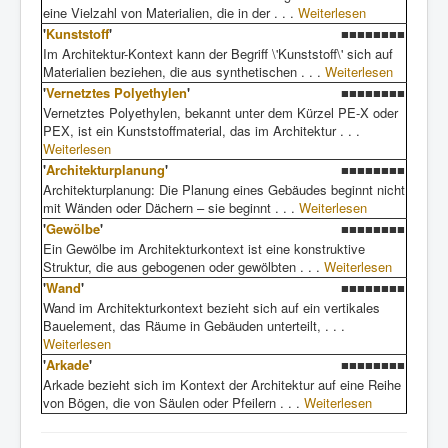
eine Vielzahl von Materialien, die in der . . .
Weiterlesen
'
Kunststoff
'
■■■■■■■■
Im Architektur-Kontext kann der Begriff \'Kunststoff\' sich auf
Materialien beziehen, die aus synthetischen . . .
Weiterlesen
'
Vernetztes Polyethylen
'
■■■■■■■■
Vernetztes Polyethylen, bekannt unter dem Kürzel PE-X oder
PEX, ist ein Kunststoffmaterial, das im Architektur . . .
Weiterlesen
'
Architekturplanung
'
■■■■■■■■
Architekturplanung: Die Planung eines Gebäudes beginnt nicht
mit Wänden oder Dächern – sie beginnt . . .
Weiterlesen
'
Gewölbe
'
■■■■■■■■
Ein Gewölbe im Architekturkontext ist eine konstruktive
Struktur, die aus gebogenen oder gewölbten . . .
Weiterlesen
'
Wand
'
■■■■■■■■
Wand im Architekturkontext bezieht sich auf ein vertikales
Bauelement, das Räume in Gebäuden unterteilt, . . .
Weiterlesen
'
Arkade
'
■■■■■■■■
Arkade bezieht sich im Kontext der Architektur auf eine Reihe
von Bögen, die von Säulen oder Pfeilern . . .
Weiterlesen