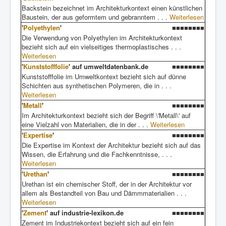
Backstein bezeichnet im Architekturkontext einen künstlichen
Baustein, der aus geformtem und gebranntem . . .
Weiterlesen
'
Polyethylen
'
■■■■■■■■
Die Verwendung von Polyethylen im Architekturkontext
bezieht sich auf ein vielseitiges thermoplastisches . . .
Weiterlesen
'
Kunststofffolie
' auf umweltdatenbank.de
■■■■■■■■
Kunststofffolie im Umweltkontext bezieht sich auf dünne
Schichten aus synthetischen Polymeren, die in . . .
Weiterlesen
'
Metall
'
■■■■■■■■
Im Architekturkontext bezieht sich der Begriff \'Metall\' auf
eine Vielzahl von Materialien, die in der . . .
Weiterlesen
'
Expertise
'
■■■■■■■■
Die Expertise im Kontext der Architektur bezieht sich auf das
Wissen, die Erfahrung und die Fachkenntnisse, . . .
Weiterlesen
'
Urethan
'
■■■■■■■■
Urethan ist ein chemischer Stoff, der in der Architektur vor
allem als Bestandteil von Bau und Dämmmaterialien . . .
Weiterlesen
'
Zement
' auf industrie-lexikon.de
■■■■■■■■
Zement im Industriekontext bezieht sich auf ein fein