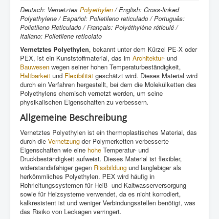
Deutsch: Vernetztes
Polyethylen
/ English: Cross-linked
Polyethylene / Español: Polietileno reticulado / Português:
Polietileno Reticulado / Français: Polyéthylène réticulé /
Italiano: Polietilene reticolato
Vernetztes Polyethylen
, bekannt unter dem Kürzel PE-X oder
PEX, ist ein Kunststoffmaterial, das im
Architektur
- und
Bauwesen
wegen seiner hohen Temperaturbeständigkeit,
Haltbarkeit
und
Flexibilität
geschätzt wird. Dieses Material wird
durch ein Verfahren hergestellt, bei dem die Molekülketten des
Polyethylens chemisch vernetzt werden, um seine
physikalischen Eigenschaften zu verbessern.
Allgemeine Beschreibung
Vernetztes Polyethylen ist ein thermoplastisches Material, das
durch die
Vernetzung
der Polymerketten verbesserte
Eigenschaften wie eine
hohe
Temperatur- und
Druckbeständigkeit aufweist. Dieses Material ist flexibler,
widerstandsfähiger gegen
Rissbildung
und langlebiger als
herkömmliches Polyethylen. PEX wird häufig in
Rohrleitungssystemen für Heiß- und Kaltwasserversorgung
sowie für Heizsysteme verwendet, da es nicht korrodiert,
kalkresistent ist und weniger Verbindungsstellen benötigt, was
das Risiko von Leckagen verringert.