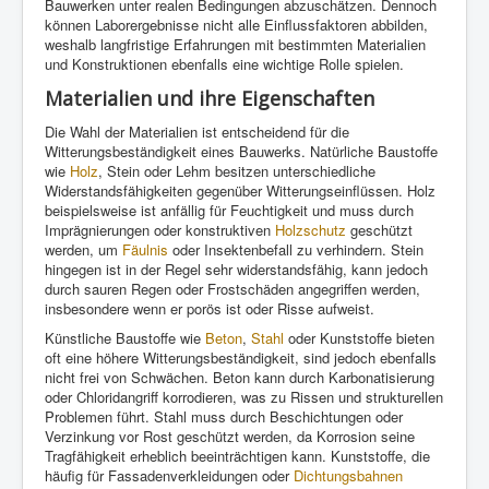
Bauwerken unter realen Bedingungen abzuschätzen. Dennoch
können Laborergebnisse nicht alle Einflussfaktoren abbilden,
weshalb langfristige Erfahrungen mit bestimmten Materialien
und Konstruktionen ebenfalls eine wichtige Rolle spielen.
Materialien und ihre Eigenschaften
Die Wahl der Materialien ist entscheidend für die
Witterungsbeständigkeit eines Bauwerks. Natürliche Baustoffe
wie
Holz
, Stein oder Lehm besitzen unterschiedliche
Widerstandsfähigkeiten gegenüber Witterungseinflüssen. Holz
beispielsweise ist anfällig für Feuchtigkeit und muss durch
Imprägnierungen oder konstruktiven
Holzschutz
geschützt
werden, um
Fäulnis
oder Insektenbefall zu verhindern. Stein
hingegen ist in der Regel sehr widerstandsfähig, kann jedoch
durch sauren Regen oder Frostschäden angegriffen werden,
insbesondere wenn er porös ist oder Risse aufweist.
Künstliche Baustoffe wie
Beton
,
Stahl
oder Kunststoffe bieten
oft eine höhere Witterungsbeständigkeit, sind jedoch ebenfalls
nicht frei von Schwächen. Beton kann durch Karbonatisierung
oder Chloridangriff korrodieren, was zu Rissen und strukturellen
Problemen führt. Stahl muss durch Beschichtungen oder
Verzinkung vor Rost geschützt werden, da Korrosion seine
Tragfähigkeit erheblich beeinträchtigen kann. Kunststoffe, die
häufig für Fassadenverkleidungen oder
Dichtungsbahnen