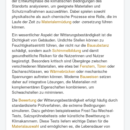
der Entwurfsphase die klimatischen Bedingungen des
Standorts analysieren, um geeignete Materialien und
Schutzmaßnahmen auszuwählen. Dabei spielen sowohl
physikalische als auch chemische Prozesse eine Rolle, die im
Laufe der Zeit zu
Materialermüdung
oder -zersetzung führen
können.
Ein wesentlicher Aspekt der Witterungsbeständigkeit ist die
Dichtigkeit von Gebäuden. Undichte Stellen können zu
Feuchtigkeitseintritt führen, der nicht nur die
Bausubstanz
schädigt, sondern auch
Schimmelbildung
und damit
gesundheitliche Risiken für die Nutzerinnen und Nutzer
begünstigt. Besonders kritisch sind Übergänge zwischen
verschiedenen Materialien, wie etwa bei
Fenstern
,
Türen
oder
Dachanschlüssen, wo
Wärmebrücken
oder mechanische
Spannungen auftreten können. Moderne
Bauweisen
setzen
daher auf integrative Lösungen, die Materialien mit
komplementären Eigenschaften kombinieren, um
Schwachstellen zu minimieren.
Die
Bewertung
der Witterungsbeständigkeit erfolgt häufig durch
standardisierte Prüfverfahren, die extreme Bedingungen
simulieren. Dazu gehören beispielsweise Frost-Tau-Wechsel-
Tests, Salzsprühnebeltests oder künstliche Bewitterung in
Klimakammern. Diese Tests liefern wichtige Daten für die
Materialauswahl
und ermöglichen es, die Lebensdauer von