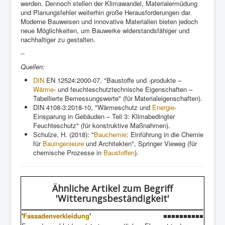
werden. Dennoch stellen der Klimawandel, Materialermüdung
und Planungsfehler weiterhin große Herausforderungen dar.
Moderne Bauweisen und innovative Materialien bieten jedoch
neue Möglichkeiten, um Bauwerke widerstandsfähiger und
nachhaltiger zu gestalten.
--
Quellen:
DIN
EN 12524:2000-07, "Baustoffe und -produkte –
Wärme
- und feuchteschutztechnische Eigenschaften –
Tabellierte Bemessungswerte" (für Materialeigenschaften).
DIN 4108-3:2018-10, "Wärmeschutz und
Energie
-
Einsparung in Gebäuden – Teil 3: Klimabedingter
Feuchteschutz" (für konstruktive Maßnahmen).
Schulze, H. (2018): "
Bauchemie
: Einführung in die Chemie
für
Bauingenieure
und Architekten", Springer Vieweg (für
chemische Prozesse in
Baustoffen
).
Ähnliche Artikel
zum Begriff
'Witterungsbeständigkeit'
'
Fassadenverkleidung
'
■■■■■■■■■■