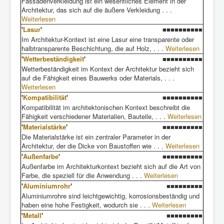
Fassadenverkleidung ist ein wesentliches Element in der
Architektur, das sich auf die äußere Verkleidung . . .
Weiterlesen
'
Lasur
'
■■■■■■■■■■
Im Architektur-Kontext ist eine Lasur eine transparente oder
halbtransparente Beschichtung, die auf Holz, . . .
Weiterlesen
'
Wetterbeständigkeit
'
■■■■■■■■■■
Wetterbeständigkeit im Kontext der Architektur bezieht sich
auf die Fähigkeit eines Bauwerks oder Materials, . . .
Weiterlesen
'
Kompatibilität
'
■■■■■■■■■■
Kompatibilität im architektonischen Kontext beschreibt die
Fähigkeit verschiedener Materialien, Bauteile, . . .
Weiterlesen
'
Materialstärke
'
■■■■■■■■■■
Die Materialstärke ist ein zentraler Parameter in der
Architektur, der die Dicke von Baustoffen wie . . .
Weiterlesen
'
Außenfarbe
'
■■■■■■■■■■
Außenfarbe im Architekturkontext bezieht sich auf die Art von
Farbe, die speziell für die Anwendung . . .
Weiterlesen
'
Aluminiumrohr
'
■■■■■■■■■
Aluminiumrohre sind leichtgewichtig, korrosionsbeständig und
haben eine hohe Festigkeit, wodurch sie . . .
Weiterlesen
'
Metall
'
■■■■■■■■■