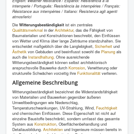
English: Weather resistance / Español: Resistencia a la
intemperie / Português: Resistência às intempéries / Français:
Résistance aux intempéries / Italiano: Resistenza agli agenti
atmosferici
Die
Witterungsbeständigkeit
ist ein zentrales
Qualitätsmerkmal
in der
Architektur
, das die Fähigkeit von
Baumaterialien und Konstruktionen beschreibt, den Einflüssen
von Wetter und Klima über lange Zeiträume standzuhalten. Sie
entscheidet maßgeblich über die Langlebigkeit,
Sicherheit
und
Ästhetik
von Gebäuden und beeinflusst sowohl die
Planung
als
auch die
Instandhaltung
. Ohne ausreichende
Witterungsbeständigkeit können selbst architektonisch
anspruchsvolle Bauwerke durch
Korrosion
, Verwitterung oder
strukturelle Schwächen vorzeitig ihre
Funktionalität
verlieren.
Allgemeine Beschreibung
Witterungsbeständigkeit bezeichnet die Widerstandsfähigkeit
von Materialien und Bauwerken gegenüber äußeren
Umweltbedingungen wie Niederschlag,
Temperaturschwankungen, UV-Strahlung, Wind,
Feuchtigkeit
und chemischen Einflüssen. Diese Eigenschaft ist nicht auf
einzelne Baustoffe beschränkt, sondern umfasst das gesamte
System aus
Konstruktion
, Oberflächenbehandlung und
Detailausbildung.
Architekten
und Ingenieure müssen bereits in