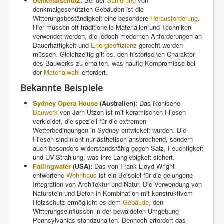
Denkmalschutz
:
Bei der
Sanierung
von
denkmalgeschützten Gebäuden ist die
Witterungsbeständigkeit eine besondere
Herausforderung
.
Hier müssen oft traditionelle Materialien und Techniken
verwendet werden, die jedoch modernen Anforderungen an
Dauerhaftigkeit und
Energieeffizienz
gerecht werden
müssen. Gleichzeitig gilt es, den historischen Charakter
des Bauwerks zu erhalten, was häufig Kompromisse bei
der
Materialwahl
erfordert.
Bekannte Beispiele
Sydney Opera House
(Australien):
Das ikonische
Bauwerk
von Jørn Utzon ist mit keramischen Fliesen
verkleidet, die speziell für die extremen
Wetterbedingungen in Sydney entwickelt wurden. Die
Fliesen sind nicht nur ästhetisch ansprechend, sondern
auch besonders widerstandsfähig gegen Salz, Feuchtigkeit
und UV-Strahlung, was ihre Langlebigkeit sichert.
Fallingwater
(USA):
Das von Frank Lloyd Wright
entworfene
Wohnhaus
ist ein Beispiel für die gelungene
Integration von Architektur und Natur. Die Verwendung von
Naturstein und Beton in Kombination mit konstruktivem
Holzschutz ermöglicht es dem
Gebäude
, den
Witterungseinflüssen in der bewaldeten Umgebung
Pennsylvanias standzuhalten. Dennoch erfordert das