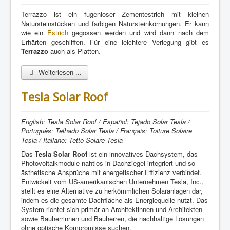
Terrazzo ist ein fugenloser Zementestrich mit kleinen
Natursteinstücken und farbigen Natursteinkörnungen. Er kann
wie ein
Estrich
gegossen werden und wird dann nach dem
Erhärten geschliffen. Für eine leichtere Verlegung gibt es
Terrazzo
auch als Platten.
Weiterlesen ...
Tesla Solar Roof
English: Tesla Solar Roof / Español: Tejado Solar Tesla /
Português: Telhado Solar Tesla / Français: Toiture Solaire
Tesla / Italiano: Tetto Solare Tesla
Das
Tesla Solar Roof
ist ein innovatives Dachsystem, das
Photovoltaikmodule nahtlos in Dachziegel integriert und so
ästhetische Ansprüche mit energetischer Effizienz verbindet.
Entwickelt vom US-amerikanischen Unternehmen Tesla, Inc.,
stellt es eine Alternative zu herkömmlichen Solaranlagen dar,
indem es die gesamte Dachfläche als Energiequelle nutzt. Das
System richtet sich primär an Architektinnen und Architekten
sowie Bauherrinnen und Bauherren, die nachhaltige Lösungen
ohne optische Kompromisse suchen.