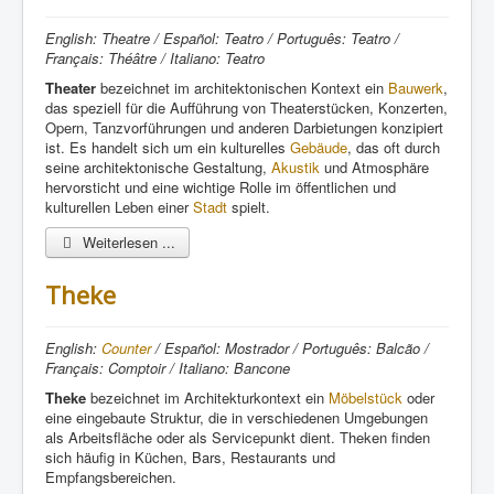
English: Theatre / Español: Teatro / Português: Teatro /
Français: Théâtre / Italiano: Teatro
Theater
bezeichnet im architektonischen Kontext ein
Bauwerk
,
das speziell für die Aufführung von Theaterstücken, Konzerten,
Opern, Tanzvorführungen und anderen Darbietungen konzipiert
ist. Es handelt sich um ein kulturelles
Gebäude
, das oft durch
seine architektonische Gestaltung,
Akustik
und Atmosphäre
hervorsticht und eine wichtige Rolle im öffentlichen und
kulturellen Leben einer
Stadt
spielt.
Weiterlesen ...
Theke
English:
Counter
/ Español: Mostrador / Português: Balcão /
Français: Comptoir / Italiano: Bancone
Theke
bezeichnet im Architekturkontext ein
Möbelstück
oder
eine eingebaute Struktur, die in verschiedenen Umgebungen
als Arbeitsfläche oder als Servicepunkt dient. Theken finden
sich häufig in Küchen, Bars, Restaurants und
Empfangsbereichen.