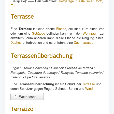
(Beispiele): +++ Beispielartikel:
'Tiefgarage'
,
'Tesla Solar Roof'
,
'Turm'
Terrasse
Eine
Terrasse
ist eine ebene
Fläche
, die sich zum einen vor
oder um eine
Gebäude
befinden kann, um den
Wohnraum
zu
erweitern. Zum anderen kann diese Fläche die Neigung eines
Daches
unterbrechen und es entsteht eine
Dachterrasse
.
Terrassenüberdachung
English: Terrace covering / Español: Cubierta de terraza /
Português: Cobertura de terraço / Français: Terrasse couverte /
Italiano: Copertura terrazza
Eine
Terrassenüberdachung
ist ein Schutz der
Terrasse
und
deren Benutzer gegen Regen, Schnee, Sonne und
Wind
.
Weiterlesen ...
Terrazzo