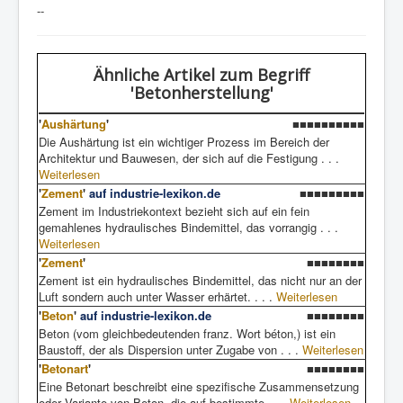
--
Ähnliche Artikel
zum Begriff
'Betonherstellung'
'
Aushärtung
'
■■■■■■■■■■
Die Aushärtung ist ein wichtiger Prozess im Bereich der
Architektur und Bauwesen, der sich auf die Festigung . . .
Weiterlesen
'
Zement
'
auf industrie-lexikon.de
■■■■■■■■■
Zement im Industriekontext bezieht sich auf ein fein
gemahlenes hydraulisches Bindemittel, das vorrangig . . .
Weiterlesen
'
Zement
'
■■■■■■■■
Zement ist ein hydraulisches Bindemittel, das nicht nur an der
Luft sondern auch unter Wasser erhärtet. . . .
Weiterlesen
'
Beton
'
auf industrie-lexikon.de
■■■■■■■■
Beton (vom gleichbedeutenden franz. Wort béton,) ist ein
Baustoff, der als Dispersion unter Zugabe von . . .
Weiterlesen
'
Betonart
'
■■■■■■■■
Eine Betonart beschreibt eine spezifische Zusammensetzung
oder Variante von Beton, die auf bestimmte . . .
Weiterlesen