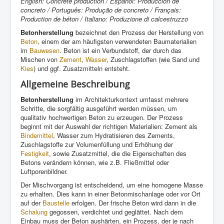
English: Concrete production / Español: Producción de
concreto / Português: Produção de concreto / Français:
Production de béton / Italiano: Produzione di calcestruzzo
Betonherstellung
bezeichnet den Prozess der Herstellung von
Beton
, einem der am häufigsten verwendeten Baumaterialien
im
Bauwesen
. Beton ist ein Verbundstoff, der durch das
Mischen von
Zement
,
Wasser
, Zuschlagstoffen (wie Sand und
Kies
) und ggf. Zusatzmitteln entsteht.
Allgemeine Beschreibung
Betonherstellung
im Architekturkontext umfasst mehrere
Schritte, die sorgfältig ausgeführt werden müssen, um
qualitativ hochwertigen Beton zu erzeugen. Der Prozess
beginnt mit der Auswahl der richtigen Materialien: Zement als
Bindemittel
, Wasser zum Hydratisieren des Zements,
Zuschlagstoffe zur Volumenfüllung und Erhöhung der
Festigkeit
, sowie Zusatzmittel, die die Eigenschaften des
Betons verändern können, wie z.B. Fließmittel oder
Luftporenbildner.
Der Mischvorgang ist entscheidend, um eine homogene Masse
zu erhalten. Dies kann in einer Betonmischanlage oder vor Ort
auf der
Baustelle
erfolgen. Der frische Beton wird dann in die
Schalung
gegossen, verdichtet und geglättet. Nach dem
Einbau muss der Beton aushärten, ein Prozess, der je nach