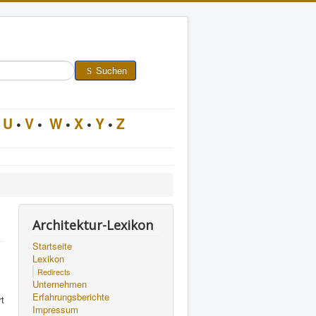
Suchen
U
•
V
•
W
•
X
•
Y
•
Z
Architektur-Lexikon
Startseite
Lexikon
Redirects
Unternehmen
Erfahrungsberichte
rt
Impressum