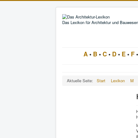
Das Lexikon für Architektur und Bauwese
A
•
B
•
C
•
D
•
E
•
F
Aktuelle Seite:
Start
Lexikon
M
H
I