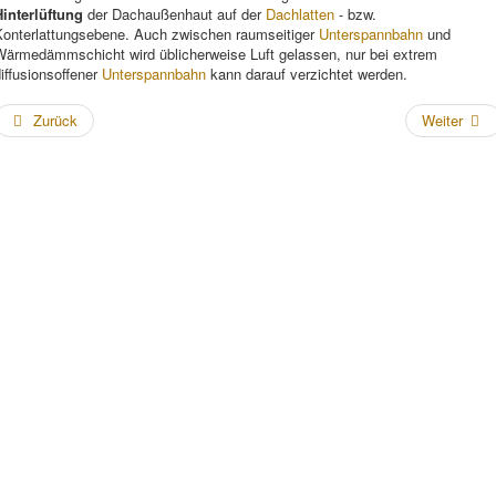
Hinterlüftung
der Dachaußenhaut auf der
Dachlatten
- bzw.
Konterlattungsebene. Auch zwischen raumseitiger
Unterspannbahn
und
Wärmedämmschicht wird üblicherweise Luft gelassen, nur bei extrem
iffusionsoffener
Unterspannbahn
kann darauf verzichtet werden.
Zurück
Weiter