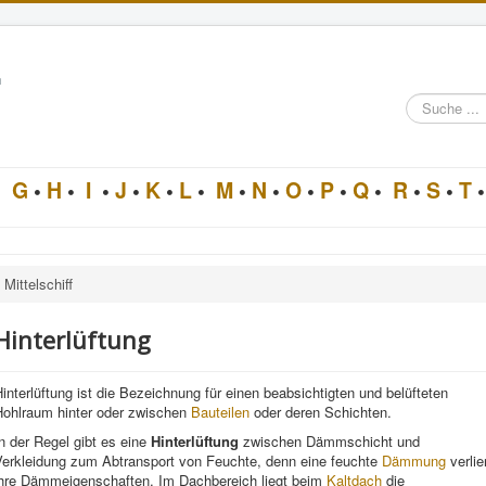
n
Suche
im
Architektur-
Lexikon
•
G
•
H
•
I
•
J
•
K
•
L
•
M
•
N
•
O
•
P
•
Q
•
R
•
S
•
T
•
Mittelschiff
Hinterlüftung
interlüftung ist die Bezeichnung für einen beabsichtigten und belüfteten
Hohlraum hinter oder zwischen
Bauteilen
oder deren Schichten.
n der Regel gibt es eine
Hinterlüftung
zwischen Dämmschicht und
Verkleidung zum Abtransport von Feuchte, denn eine feuchte
Dämmung
verlie
ihre Dämmeigenschaften. Im Dachbereich liegt beim
Kaltdach
die