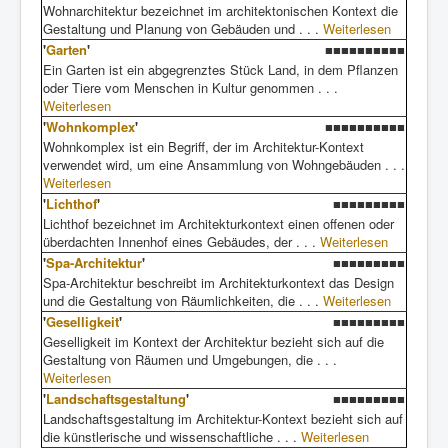
Wohnarchitektur bezeichnet im architektonischen Kontext die
Gestaltung und Planung von Gebäuden und . . .
Weiterlesen
'
Garten
'
■■■■■■■■■■
Ein Garten ist ein abgegrenztes Stück Land, in dem Pflanzen
oder Tiere vom Menschen in Kultur genommen . . .
Weiterlesen
'
Wohnkomplex
'
■■■■■■■■■■
Wohnkomplex ist ein Begriff, der im Architektur-Kontext
verwendet wird, um eine Ansammlung von Wohngebäuden . . .
Weiterlesen
'
Lichthof
'
■■■■■■■■■
Lichthof bezeichnet im Architekturkontext einen offenen oder
überdachten Innenhof eines Gebäudes, der . . .
Weiterlesen
'
Spa-Architektur
'
■■■■■■■■■
Spa-Architektur beschreibt im Architekturkontext das Design
und die Gestaltung von Räumlichkeiten, die . . .
Weiterlesen
'
Geselligkeit
'
■■■■■■■■■
Geselligkeit im Kontext der Architektur bezieht sich auf die
Gestaltung von Räumen und Umgebungen, die . . .
Weiterlesen
'
Landschaftsgestaltung
'
■■■■■■■■■
Landschaftsgestaltung im Architektur-Kontext bezieht sich auf
die künstlerische und wissenschaftliche . . .
Weiterlesen