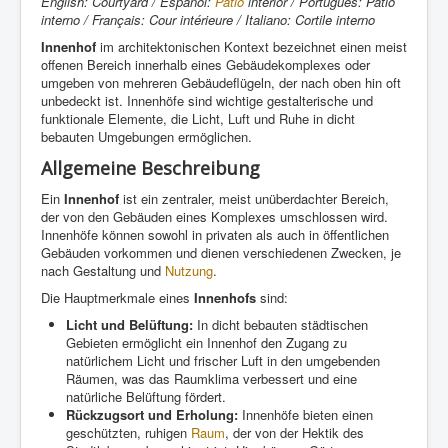
English: Courtyard / Español:
Patio
interior / Português: Pátio
interno / Français: Cour intérieure / Italiano: Cortile interno
Innenhof
im architektonischen Kontext bezeichnet einen meist
offenen Bereich innerhalb eines Gebäudekomplexes oder
umgeben von mehreren Gebäudeflügeln, der nach oben hin oft
unbedeckt ist. Innenhöfe sind wichtige gestalterische und
funktionale Elemente, die Licht, Luft und Ruhe in dicht
bebauten Umgebungen ermöglichen.
Allgemeine Beschreibung
Ein
Innenhof
ist ein zentraler, meist unüberdachter Bereich,
der von den Gebäuden eines Komplexes umschlossen wird.
Innenhöfe können sowohl in privaten als auch in öffentlichen
Gebäuden vorkommen und dienen verschiedenen Zwecken, je
nach Gestaltung und
Nutzung
.
Die Hauptmerkmale eines
Innenhofs
sind:
Licht und Belüftung:
In dicht bebauten städtischen
Gebieten ermöglicht ein Innenhof den Zugang zu
natürlichem Licht und frischer Luft in den umgebenden
Räumen, was das Raumklima verbessert und eine
natürliche Belüftung fördert.
Rückzugsort und Erholung:
Innenhöfe bieten einen
geschützten, ruhigen
Raum
, der von der Hektik des