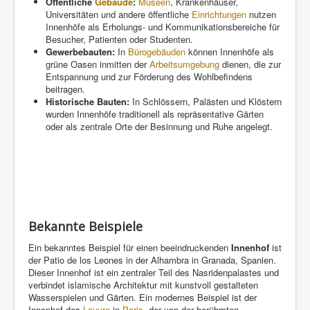
Öffentliche
Gebäude
:
Museen
, Krankenhäuser,
Universitäten und andere öffentliche
Einrichtungen
nutzen
Innenhöfe als Erholungs- und Kommunikationsbereiche für
Besucher, Patienten oder Studenten.
Gewerbebauten:
In
Bürogebäuden
können Innenhöfe als
grüne Oasen inmitten der
Arbeitsumgebung
dienen, die zur
Entspannung und zur Förderung des Wohlbefindens
beitragen.
Historische Bauten:
In Schlössern, Palästen und Klöstern
wurden Innenhöfe traditionell als repräsentative Gärten
oder als zentrale Orte der Besinnung und Ruhe angelegt.
Bekannte Beispiele
Ein bekanntes Beispiel für einen beeindruckenden
Innenhof
ist
der Patio de los Leones in der Alhambra in Granada, Spanien.
Dieser Innenhof ist ein zentraler Teil des Nasridenpalastes und
verbindet islamische Architektur mit kunstvoll gestalteten
Wasserspielen und Gärten. Ein modernes Beispiel ist der
Innenhof des
Louvre
in
Paris
, der von der berühmten