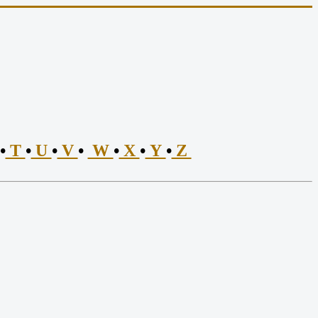
•
T
•
U
•
V
•
W
•
X
•
Y
•
Z