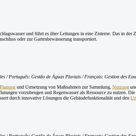
hlagswasser und führt es über Leitungen in eine Zisterne. Das in der
schluss oder zur Gartenbewässerung transportiert.
s / Português: Gestão de Águas Pluviais / Français: Gestion des Eaux
Planung
und Umsetzung von Maßnahmen zur Sammlung,
Nutzung
und
rflutungen vorzubeugen und Regenwasser als Ressource zu nutzen. Die 
sert durch innovative Lösungen die Gebäudefunktionalität und den
Um
s / Português: Gestão de Águas Pluviais / Français: Gestion des Eaux