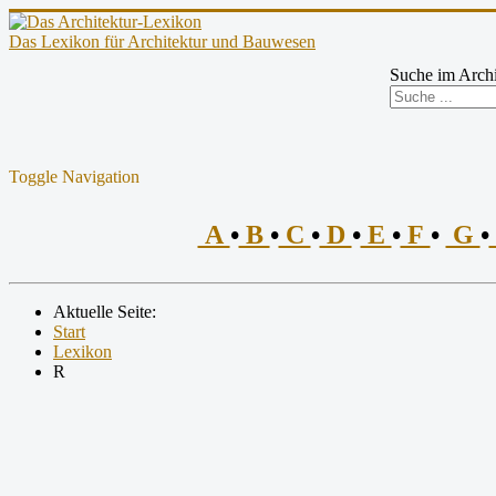
Das Lexikon für Architektur und Bauwesen
Suche im Archi
Toggle Navigation
A
•
B
•
C
•
D
•
E
•
F
•
G
•
Aktuelle Seite:
Start
Lexikon
R