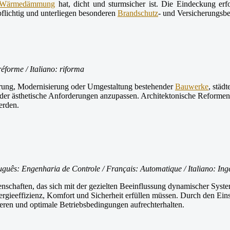
Wärmedämmung
hat, dicht und sturmsicher ist. Die Eindeckung er
lichtig und unterliegen besonderen
Brandschutz
- und Versicherungsb
éforme / Italiano: riforma
erung, Modernisierung oder Umgestaltung bestehender
Bauwerke
, städ
che oder ästhetische Anforderungen anzupassen. Architektonische Refo
erden.
uguês: Engenharia de Controle / Français: Automatique / Italiano: Ing
senschaften, das sich mit der gezielten Beeinflussung dynamischer Sys
effizienz, Komfort und Sicherheit erfüllen müssen. Durch den Einsat
ieren und optimale Betriebsbedingungen aufrechterhalten.