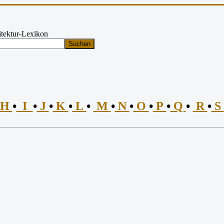
tektur-Lexikon
Suchen
H
•
I
•
J
•
K
•
L
•
M
•
N
•
O
•
P
•
Q
•
R
•
S