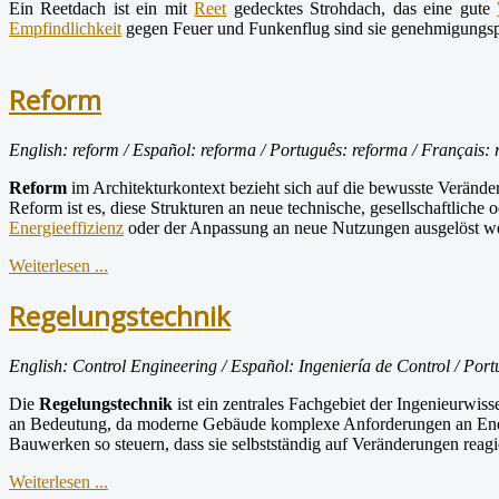
Ein Reetdach ist ein mit
Reet
gedecktes Strohdach, das eine gute
Empfindlichkeit
gegen Feuer und Funkenflug sind sie genehmigungspf
Reform
English: reform / Español: reforma / Português: reforma / Français: r
Reform
im Architekturkontext bezieht sich auf die bewusste Veränd
Reform ist es, diese Strukturen an neue technische, gesellschaftli
Energieeffizienz
oder der Anpassung an neue Nutzungen ausgelöst w
Weiterlesen ...
Regelungstechnik
English: Control Engineering / Español: Ingeniería de Control / Port
Die
Regelungstechnik
ist ein zentrales Fachgebiet der Ingenieurwis
an Bedeutung, da moderne Gebäude komplexe Anforderungen an Energie
Bauwerken so steuern, dass sie selbstständig auf Veränderungen reag
Weiterlesen ...