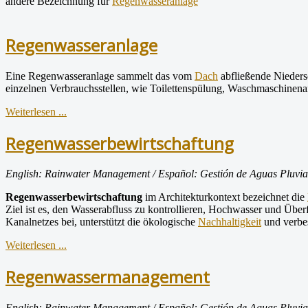
andere Bezeichnung für
Regenwasseranlage
Regenwasseranlage
Eine Regenwasseranlage sammelt das vom
Dach
abfließende Niedersc
einzelnen Verbrauchsstellen, wie Toilettenspülung, Waschmaschinenan
Weiterlesen ...
Regenwasserbewirtschaftung
English: Rainwater Management / Español: Gestión de Aguas Pluviale
Regenwasserbewirtschaftung
im Architekturkontext bezeichnet die
Ziel ist es, den Wasserabfluss zu kontrollieren, Hochwasser und Übe
Kanalnetzes bei, unterstützt die ökologische
Nachhaltigkeit
und verbes
Weiterlesen ...
Regenwassermanagement
English: Rainwater Management / Español: Gestión de Aguas Pluviale