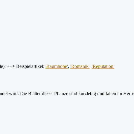
e): +++ Beispielartikel:
'Raumhöhe'
,
'Romanik'
,
'Reputation'
det wird. Die Blätter dieser Pflanze sind kurzlebig und fallen im Herb