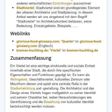
anderen wirtschaftlichen
Einrichtungen
auszeichnet
Stadtviertel
: Stadtviertel sind ein grundlegendes Element
der urbanen Architektur und Stadtplanung. In diesem
Artikel werden wir uns eingehend mit dem Begriff
"Stadtviertel" im Architekturkontext befassen, seine
Bedeutung, Einsatzgebiete, Beispiele, . . .
Weblinks
glorious-food-glossary.com: 'Quarter'
im
glorious-food-
glossary.com
(Englisch)
bremen-huchting.de: 'Viertel'
im
bremen-huchting.de
Zusammenfassung
Ein Viertel ist eine wichtige strukturelle und soziale Einheit
innerhalb einer Stadt, die durch ihre spezifischen
Eigenschaften und Funktionen geprägt ist. Es kann als
Wohngebiet
, Geschäftsviertel, kulturelles Zentrum oder
Mischform dienen und spielt eine zentrale Rolle in der
Stadtentwicklung
und -gestaltung. Die Architektur und das
Design eines Viertels tragen maßgeblich zu seiner Identität
und seinem Charakter bei, wobei Herausforderungen wie
Gentrifizierung und die
Bewahrung
von kultureller Identität
berücksichtigt werden müssen.