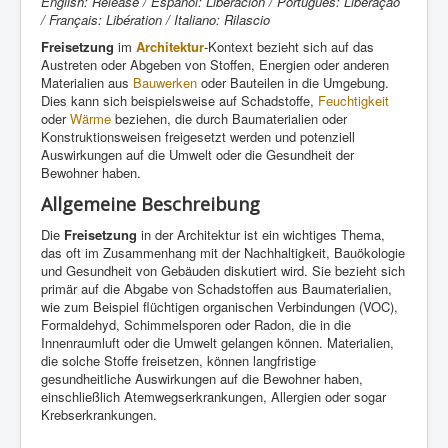
English: Release / Español: Liberación / Português: Liberação
/ Français: Libération / Italiano: Rilascio
Freisetzung
im
Architektur
-Kontext bezieht sich auf das
Austreten oder Abgeben von Stoffen, Energien oder anderen
Materialien aus
Bauwerken
oder Bauteilen in die Umgebung.
Dies kann sich beispielsweise auf Schadstoffe,
Feuchtigkeit
oder
Wärme
beziehen, die durch Baumaterialien oder
Konstruktionsweisen freigesetzt werden und potenziell
Auswirkungen auf die Umwelt oder die Gesundheit der
Bewohner haben.
Allgemeine Beschreibung
Die
Freisetzung
in der Architektur ist ein wichtiges Thema,
das oft im Zusammenhang mit der Nachhaltigkeit, Bauökologie
und Gesundheit von Gebäuden diskutiert wird. Sie bezieht sich
primär auf die Abgabe von Schadstoffen aus Baumaterialien,
wie zum Beispiel flüchtigen organischen Verbindungen (VOC),
Formaldehyd, Schimmelsporen oder Radon, die in die
Innenraumluft oder die Umwelt gelangen können. Materialien,
die solche Stoffe freisetzen, können langfristige
gesundheitliche Auswirkungen auf die Bewohner haben,
einschließlich Atemwegserkrankungen, Allergien oder sogar
Krebserkrankungen.