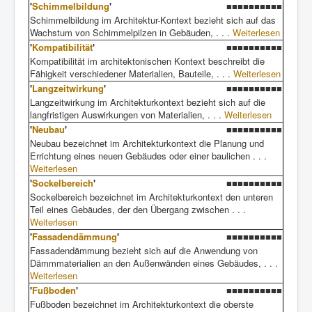
'
Schimmelbildung
'
■■■■■■■■■■
Schimmelbildung im Architektur-Kontext bezieht sich auf das
Wachstum von Schimmelpilzen in Gebäuden, . . .
Weiterlesen
'
Kompatibilität
'
■■■■■■■■■■
Kompatibilität im architektonischen Kontext beschreibt die
Fähigkeit verschiedener Materialien, Bauteile, . . .
Weiterlesen
'
Langzeitwirkung
'
■■■■■■■■■■
Langzeitwirkung im Architekturkontext bezieht sich auf die
langfristigen Auswirkungen von Materialien, . . .
Weiterlesen
'
Neubau
'
■■■■■■■■■■
Neubau bezeichnet im Architekturkontext die Planung und
Errichtung eines neuen Gebäudes oder einer baulichen . . .
Weiterlesen
'
Sockelbereich
'
■■■■■■■■■■
Sockelbereich bezeichnet im Architekturkontext den unteren
Teil eines Gebäudes, der den Übergang zwischen . . .
Weiterlesen
'
Fassadendämmung
'
■■■■■■■■■■
Fassadendämmung bezieht sich auf die Anwendung von
Dämmmaterialien an den Außenwänden eines Gebäudes, . . .
Weiterlesen
'
Fußboden
'
■■■■■■■■■■
Fußboden bezeichnet im Architekturkontext die oberste