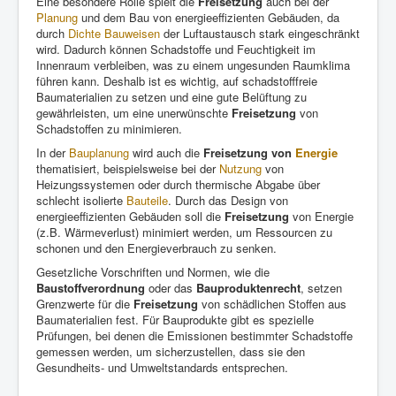
Eine besondere Rolle spielt die
Freisetzung
auch bei der
Planung
und dem Bau von energieeffizienten Gebäuden, da
durch
Dichte
Bauweisen
der Luftaustausch stark eingeschränkt
wird. Dadurch können Schadstoffe und Feuchtigkeit im
Innenraum verbleiben, was zu einem ungesunden Raumklima
führen kann. Deshalb ist es wichtig, auf schadstofffreie
Baumaterialien zu setzen und eine gute Belüftung zu
gewährleisten, um eine unerwünschte
Freisetzung
von
Schadstoffen zu minimieren.
In der
Bauplanung
wird auch die
Freisetzung von
Energie
thematisiert, beispielsweise bei der
Nutzung
von
Heizungssystemen oder durch thermische Abgabe über
schlecht isolierte
Bauteile
. Durch das Design von
energieeffizienten Gebäuden soll die
Freisetzung
von Energie
(z.B. Wärmeverlust) minimiert werden, um Ressourcen zu
schonen und den Energieverbrauch zu senken.
Gesetzliche Vorschriften und Normen, wie die
Baustoffverordnung
oder das
Bauproduktenrecht
, setzen
Grenzwerte für die
Freisetzung
von schädlichen Stoffen aus
Baumaterialien fest. Für Bauprodukte gibt es spezielle
Prüfungen, bei denen die Emissionen bestimmter Schadstoffe
gemessen werden, um sicherzustellen, dass sie den
Gesundheits- und Umweltstandards entsprechen.