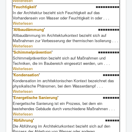
Weiterlesen
'
Feuchtigkeit
'
■■■■■■■■■■
In der Architektur bezieht sich Feuchtigkeit auf das
Vorhandensein von Wasser oder Feuchtigkeit in oder . . .
Weiterlesen
'
Altbaudämmung
'
■■■■■■■■■
Altbaudämmung im Architekturkontext bezieht sich auf
Maßnahmen zur Verbesserung der thermischen Isolierung . . .
Weiterlesen
'
Schimmelprävention
'
■■■■■■■■■
Schimmelprävention bezieht sich auf Maßnahmen und
Techniken, die im Baubereich eingesetzt werden, um . . .
Weiterlesen
'
Kondensation
'
■■■■■■■
Kondensation im architektonischen Kontext bezeichnet das
physikalische Phänomen, bei dem Wasserdampf . . .
Weiterlesen
'
Energetische Sanierung
'
■■■■■■■
Energetische Sanierung ist ein Prozess, bei dem ein
bestehendes Gebäude durch verschiedene Maßnahmen . . .
Weiterlesen
'
Abführung
'
■■■■■■
Die Abführung im Architekturkontext bezieht sich auf den
Prozess der Ableitung von Wasser oder anderen . . .