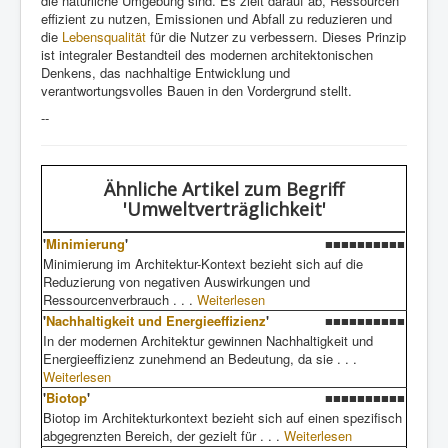
die natürliche Umgebung sind. Es zielt darauf ab, Ressourcen
effizient zu nutzen, Emissionen und Abfall zu reduzieren und
die
Lebensqualität
für die Nutzer zu verbessern. Dieses Prinzip
ist integraler Bestandteil des modernen architektonischen
Denkens, das nachhaltige Entwicklung und
verantwortungsvolles Bauen in den Vordergrund stellt.
--
Ähnliche Artikel
zum Begriff
'Umweltverträglichkeit'
'
Minimierung
'
■■■■■■■■■■
Minimierung im Architektur-Kontext bezieht sich auf die
Reduzierung von negativen Auswirkungen und
Ressourcenverbrauch . . .
Weiterlesen
'
Nachhaltigkeit und Energieeffizienz
'
■■■■■■■■■■
In der modernen Architektur gewinnen Nachhaltigkeit und
Energieeffizienz zunehmend an Bedeutung, da sie . . .
Weiterlesen
'
Biotop
'
■■■■■■■■■■
Biotop im Architekturkontext bezieht sich auf einen spezifisch
abgegrenzten Bereich, der gezielt für . . .
Weiterlesen