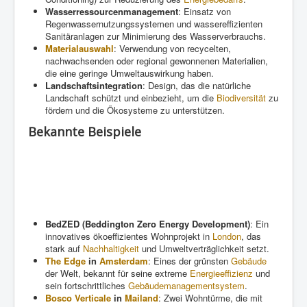
Wasserressourcenmanagement
: Einsatz von
Regenwassernutzungssystemen und wassereffizienten
Sanitäranlagen zur Minimierung des Wasserverbrauchs.
Materialauswahl
: Verwendung von recycelten,
nachwachsenden oder regional gewonnenen Materialien,
die eine geringe Umweltauswirkung haben.
Landschaftsintegration
: Design, das die natürliche
Landschaft schützt und einbezieht, um die
Biodiversität
zu
fördern und die Ökosysteme zu unterstützen.
Bekannte Beispiele
BedZED (Beddington Zero Energy Development)
: Ein
innovatives ökoeffizientes Wohnprojekt in
London
, das
stark auf
Nachhaltigkeit
und Umweltverträglichkeit setzt.
The Edge
in
Amsterdam
: Eines der grünsten
Gebäude
der Welt, bekannt für seine extreme
Energieeffizienz
und
sein fortschrittliches
Gebäudemanagementsystem
.
Bosco Verticale
in
Mailand
: Zwei Wohntürme, die mit