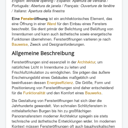
English: Window opening / Español: Apertura de ventana /
Português: Abertura de janela / Français: Ouverture de fenêtre
/ Italiano: Apertura della finestra
Eine
Fenster
öffnung
ist ein architektonisches Element, das
eine Öffnung in einer
Wand
für den Einbau eines Fensters
beschreibt. Sie dient primär der Belichtung und Belüftung von
Innenräumen und kann auch ästhetische sowie energetische
Funktionen übernehmen. Fensteröffnungen variieren je nach
Bauweise
, Zweck und Designanforderungen.
Allgemeine Beschreibung
Fensteröffnungen sind essenziell in der
Architektur
, um
natürliches Licht in Innenräume zu leiten und
Frischluftzirkulation zu ermöglichen. Sie prägen das äußere
Erscheinungsbild eines Gebäudes maßgeblich und
beeinflussen dessen
Energieeffizienz
. Die Größe, Form und
Positionierung von Fensteröffnungen sind daher entscheidend
für die
Funktionalität
und den Komfort eines
Bauwerks
.
Die Gestaltung von Fensteröffnungen hat sich über die
Jahrhunderte gewandelt. Von schmalen Schlitzfenstern in
mittelalterlichen Burgen bis hin zu großflächigen
Panoramafenstern moderner Architektur spiegeln sie stets
technische und ästhetische Entwicklungen wider. Im modernen
Kontext müssen Fensteröffnungen oft auch bauphysikalischen