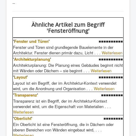
--
Ähnliche Artikel
zum Begriff
'Fensteröffnung'
'
Fenster und Türen
'
■■■■■■■■■■
Fenster und Türen sind grundlegende Bauelemente in der
Architektur. Fenster dienen primär dazu, Licht . . .
Weiterlesen
'
Architekturplanung
'
■■■■■■■■■■
Architekturplanung: Die Planung eines Gebäudes beginnt nicht
mit Wänden oder Dächern – sie beginnt . . .
Weiterlesen
'
Layout
'
■■■■■■■■■■
Layout ist ein Begriff, der im Architektur-Kontext verwendet
wird, um die Anordnung und Organisation . . .
Weiterlesen
'
Transparenz
'
■■■■■■■■■
Transparenz ist ein Begriff, der im Architektur-Kontext
verwendet wird, um die Eigenschaft von Materialien . . .
Weiterlesen
'
Oberlicht
'
■■■■■■■■
Ein Oberlicht ist eine Fensteröffnung, die in Dächern oder
oberen Bereichen von Wänden eingebaut wird, . . .
Weiterlesen