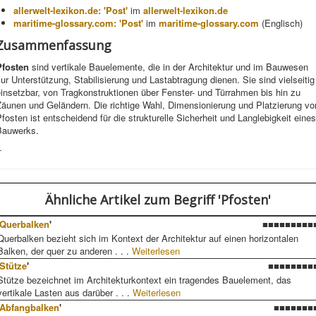
allerwelt-lexikon.de: 'Post'
im
allerwelt-lexikon.de
maritime-glossary.com: 'Post'
im
maritime-glossary.com
(Englisch)
Zusammenfassung
Pfosten
sind vertikale Bauelemente, die in der Architektur und im Bauwesen
ur Unterstützung, Stabilisierung und Lastabtragung dienen. Sie sind vielseitig
insetzbar, von Tragkonstruktionen über Fenster- und Türrahmen bis hin zu
Zäunen und Geländern. Die richtige Wahl, Dimensionierung und Platzierung vo
fosten ist entscheidend für die strukturelle Sicherheit und Langlebigkeit eines
Bauwerks.
-
Ähnliche Artikel
zum Begriff 'Pfosten'
Querbalken
'
■■■■■■■■■
Querbalken bezieht sich im Kontext der Architektur auf einen horizontalen
Balken, der quer zu anderen . . .
Weiterlesen
Stütze
'
■■■■■■■■
Stütze bezeichnet im Architekturkontext ein tragendes Bauelement, das
vertikale Lasten aus darüber . . .
Weiterlesen
Abfangbalken
'
■■■■■■■