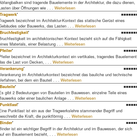
Abfangbalken sind tragende Bauelemente in der Architektur, die dazu dienen,
Lasten über Öffnungen wie . . .
Weiterlesen
Tragwerk
'
■■■■■■
Tragwerk bezeichnet im Architektur-Kontext das statische Gerüst eines
Gebäudes oder Bauwerks, das Lasten . . .
Weiterlesen
Bruchfestigkeit
'
■■■■■■
Bruchfestigkeit im architektonischen Kontext bezieht sich auf die Fähigkeit
eines Materials, einer Belastung . . .
Weiterlesen
Pfeiler
'
■■■■■
Pfeiler bezeichnet im Architekturkontext ein vertikales, tragendes Bauelement
das die Last von Decken, . . .
Weiterlesen
Verankerung
'
■■■■■
Verankerung im Architekturkontext bezeichnet das bauliche und technische
Verfahren, bei dem ein Bauteil . . .
Weiterlesen
Bauteile
'
■■■■■
Es gibt 2 Bedeutungen von Bauteilen im Bauwesen. einzelne Teile eines
Bauwerks oder einer baulichen Anlage . . .
Weiterlesen
Punktlast
'
■■■■
Eine Punktlast ist ein aus der Tragwerkslehre stammender Begriff und
beschreibt die Kraft, die punktförmig . . .
Weiterlesen
Binder
'
■■■■
Binder ist ein wichtiger Begriff in der Architektur und im Bauwesen, der sich
auf ein Bauelement bezieht, . . .
Weiterlesen