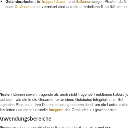
Geländerpfosten:
In
Treppenhäusern
und
Balkonen
sorgen Pfosten dafür,
dass
Geländer
sicher verankert sind und die erforderliche Stabilität bieten.
Pfosten
können sowohl tragende als auch nicht tragende Funktionen haben, j
achdem, wie sie in die Gesamtstruktur eines Gebäudes integriert sind. Bei
ragenden Pfosten ist ihre Dimensionierung entscheidend, um die Lasten siche
bzuleiten und die strukturelle
Integrität
des Gebäudes zu gewährleisten.
Anwendungsbereiche
Pfosten
werden in verschiedenen Bereichen der Architektur und des