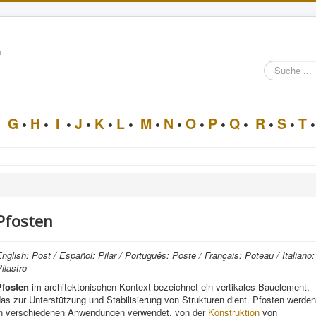
n
Suche
im
Architektur-
Lexikon
•
G
•
H
•
I
•
J
•
K
•
L
•
M
•
N
•
O
•
P
•
Q
•
R
•
S
•
T
•
Pfosten
nglish: Post / Español: Pilar / Português: Poste / Français: Poteau / Italiano:
ilastro
Pfosten
im architektonischen Kontext bezeichnet ein vertikales Bauelement,
as zur Unterstützung und Stabilisierung von Strukturen dient. Pfosten werden
in verschiedenen Anwendungen verwendet, von der
Konstruktion
von