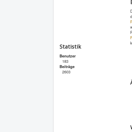
D
d
w
F
k
Statistik
Benutzer
183
Beiträge
2603