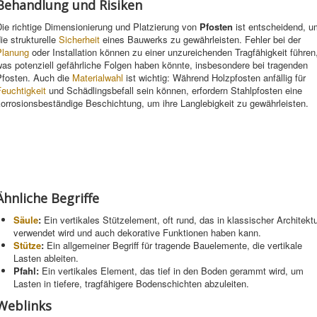
Behandlung und Risiken
ie richtige Dimensionierung und Platzierung von
Pfosten
ist entscheidend, u
ie strukturelle
Sicherheit
eines Bauwerks zu gewährleisten. Fehler bei der
Planung
oder Installation können zu einer unzureichenden Tragfähigkeit führen
as potenziell gefährliche Folgen haben könnte, insbesondere bei tragenden
Pfosten. Auch die
Materialwahl
ist wichtig: Während Holzpfosten anfällig für
euchtigkeit
und Schädlingsbefall sein können, erfordern Stahlpfosten eine
orrosionsbeständige Beschichtung, um ihre Langlebigkeit zu gewährleisten.
Ähnliche Begriffe
Säule
:
Ein vertikales Stützelement, oft rund, das in klassischer Architekt
verwendet wird und auch dekorative Funktionen haben kann.
Stütze
:
Ein allgemeiner Begriff für tragende Bauelemente, die vertikale
Lasten ableiten.
Pfahl:
Ein vertikales Element, das tief in den Boden gerammt wird, um
Lasten in tiefere, tragfähigere Bodenschichten abzuleiten.
Weblinks