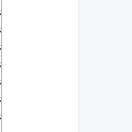
■
■
■
,
■
■
■
■