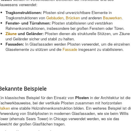
Bauwesens verwendet:
Tragkonstruktionen:
Pfosten sind unverzichtbare Elemente in
Tragkonstruktionen von
Gebäuden
,
Brücken
und anderen
Bauwerken
.
Fenster- und Türrahmen:
Pfosten stabilisieren und verstärken
Rahmenkonstruktionen, insbesondere bei großen Fenstern oder Türen.
Zäune
und Geländer:
Pfosten dienen als strukturelle Stützen, um Zäune
und Geländer sicher und stabil zu halten.
Fassaden:
In Glasfassaden werden Pfosten verwendet, um die einzelnen
Glaselemente zu stützen und die
Fassade
insgesamt zu stabilisieren.
Bekannte Beispiele
in klassisches Beispiel für den Einsatz von
Pfosten
in der Architektur ist die
Fachwerkbauweise, bei der vertikale Pfosten zusammen mit horizontalen
Balken
eine stabile Holzrahmenkonstruktion bilden. Ein weiteres Beispiel ist d
Verwendung von Stahlpfosten in modernen Glasfassaden, wie sie beim Willis
Tower (ehemals Sears Tower) in Chicago verwendet werden, wo sie das
Gewicht der großen Glasflächen tragen.