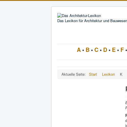
Das Lexikon für Architektur und Bauwese
A
•
B
•
C
•
D
•
E
•
F
Aktuelle Seite:
Start
Lexikon
K
E
P
d