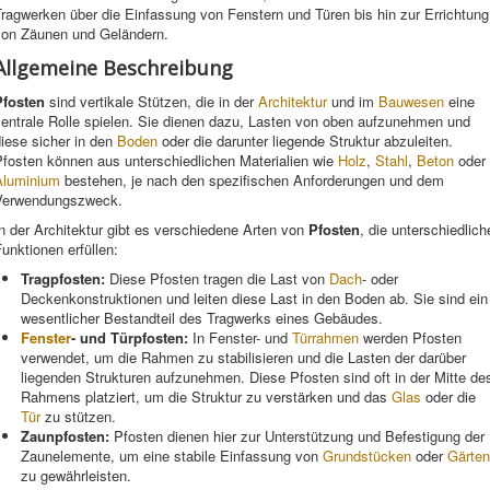
ragwerken über die Einfassung von Fenstern und Türen bis hin zur Errichtung
von Zäunen und Geländern.
Allgemeine Beschreibung
Pfosten
sind vertikale Stützen, die in der
Architektur
und im
Bauwesen
eine
zentrale Rolle spielen. Sie dienen dazu, Lasten von oben aufzunehmen und
iese sicher in den
Boden
oder die darunter liegende Struktur abzuleiten.
Pfosten können aus unterschiedlichen Materialien wie
Holz
,
Stahl
,
Beton
oder
Aluminium
bestehen, je nach den spezifischen Anforderungen und dem
Verwendungszweck.
n der Architektur gibt es verschiedene Arten von
Pfosten
, die unterschiedlich
unktionen erfüllen:
Tragpfosten:
Diese Pfosten tragen die Last von
Dach
- oder
Deckenkonstruktionen und leiten diese Last in den Boden ab. Sie sind ein
wesentlicher Bestandteil des Tragwerks eines Gebäudes.
Fenster
- und Türpfosten:
In Fenster- und
Türrahmen
werden Pfosten
verwendet, um die Rahmen zu stabilisieren und die Lasten der darüber
liegenden Strukturen aufzunehmen. Diese Pfosten sind oft in der Mitte de
Rahmens platziert, um die Struktur zu verstärken und das
Glas
oder die
Tür
zu stützen.
Zaunpfosten:
Pfosten dienen hier zur Unterstützung und Befestigung der
Zaunelemente, um eine stabile Einfassung von
Grundstücken
oder
Gärten
zu gewährleisten.