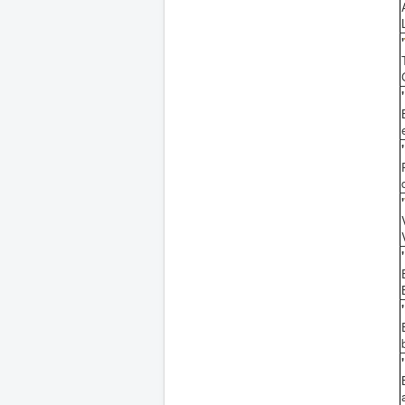
'
'
'
'
'
'
'