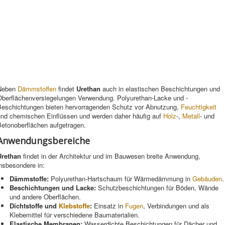
Neben
Dämmstoffen
findet
Urethan
auch in elastischen Beschichtungen und
Oberflächenversiegelungen Verwendung. Polyurethan-Lacke und -
Beschichtungen bieten hervorragenden Schutz vor Abnutzung,
Feuchtigkeit
und chemischen Einflüssen und werden daher häufig auf
Holz
-,
Metall
- und
Betonoberflächen aufgetragen.
Anwendungsbereiche
Urethan
findet in der Architektur und im Bauwesen breite Anwendung,
nsbesondere in:
Dämmstoffe:
Polyurethan-Hartschaum für Wärmedämmung in
Gebäuden
.
Beschichtungen und Lacke:
Schutzbeschichtungen für Böden, Wände
und andere Oberflächen.
Dichtstoffe und
Klebstoffe
:
Einsatz in
Fugen
, Verbindungen und als
Klebemittel für verschiedene Baumaterialien.
Elastische Membranen:
Wasserdichte Beschichtungen für Dächer und