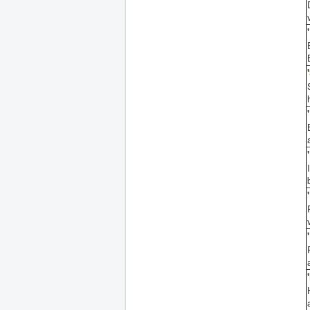
'
'
'
'
'
'
'