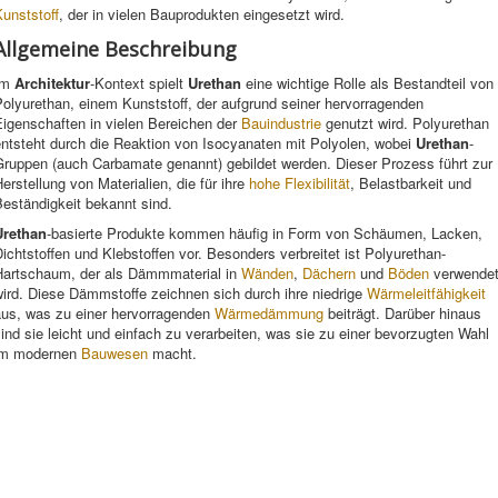
unststoff
, der in vielen Bauprodukten eingesetzt wird.
Allgemeine Beschreibung
Im
Architektur
-Kontext spielt
Urethan
eine wichtige Rolle als Bestandteil von
olyurethan, einem Kunststoff, der aufgrund seiner hervorragenden
Eigenschaften in vielen Bereichen der
Bauindustrie
genutzt wird. Polyurethan
entsteht durch die Reaktion von Isocyanaten mit Polyolen, wobei
Urethan
-
Gruppen (auch Carbamate genannt) gebildet werden. Dieser Prozess führt zur
erstellung von Materialien, die für ihre
hohe
Flexibilität
, Belastbarkeit und
eständigkeit bekannt sind.
Urethan
-basierte Produkte kommen häufig in Form von Schäumen, Lacken,
ichtstoffen und Klebstoffen vor. Besonders verbreitet ist Polyurethan-
Hartschaum, der als Dämmmaterial in
Wänden
,
Dächern
und
Böden
verwende
ird. Diese Dämmstoffe zeichnen sich durch ihre niedrige
Wärmeleitfähigkeit
aus, was zu einer hervorragenden
Wärmedämmung
beiträgt. Darüber hinaus
ind sie leicht und einfach zu verarbeiten, was sie zu einer bevorzugten Wahl
im modernen
Bauwesen
macht.