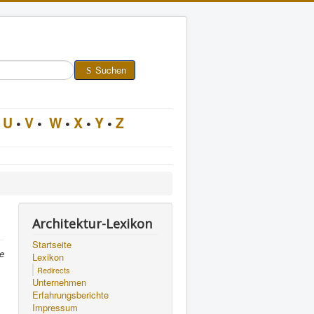
Suchen
U
•
V
•
W
•
X
•
Y
•
Z
Architektur-Lexikon
Startseite
ne
Lexikon
Redirects
Unternehmen
Erfahrungsberichte
Impressum