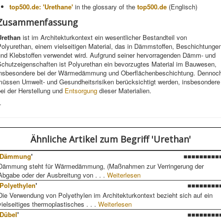
top500.de: 'Urethane'
in the glossary of the
top500.de
(Englisch)
Zusammenfassung
Urethan
ist im Architekturkontext ein wesentlicher Bestandteil von
olyurethan, einem vielseitigen Material, das in Dämmstoffen, Beschichtunge
und Klebstoffen verwendet wird. Aufgrund seiner hervorragenden Dämm- und
Schutzeigenschaften ist Polyurethan ein bevorzugtes Material im Bauwesen,
insbesondere bei der Wärmedämmung und Oberflächenbeschichtung. Dennoc
müssen Umwelt- und Gesundheitsrisiken berücksichtigt werden, insbesondere
ei der Herstellung und
Entsorgung
dieser Materialien.
-
Ähnliche Artikel
zum Begriff 'Urethan'
Dämmung
'
■■■■■■■■■
Dämmung steht für Wärmedämmung, (Maßnahmen zur Verringerung der
Abgabe oder der Ausbreitung von . . .
Weiterlesen
Polyethylen
'
■■■■■■■■
Die Verwendung von Polyethylen im Architekturkontext bezieht sich auf ein
vielseitiges thermoplastisches . . .
Weiterlesen
Dübel
'
■■■■■■■■