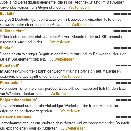
Dübel sind Befestigungselemente, die in der Architektur und im Bauwesen
verwendet werden, um Gegenstände . . .
Weiterlesen
Bauteile
'
■■■■■■■
Es gibt 2 Bedeutungen von Bauteilen im Bauwesen. einzelne Teile eines
Bauwerks oder einer baulichen Anlage . . .
Weiterlesen
Silikonkleber
'
■■■■■■■
Silikonkleber bezieht sich auf eine Art von Klebstoff, der auf Silikonbasis
hergestellt wird und in der . . .
Weiterlesen
Binder
'
■■■■■■■
Binder ist ein wichtiger Begriff in der Architektur und im Bauwesen, der sich
auf ein Bauelement bezieht, . . .
Weiterlesen
Kunststoff
'
■■■■■■
Im Architektur-Kontext kann der Begriff \'Kunststoff\' sich auf Materialien
beziehen, die aus synthetischen . . .
Weiterlesen
Porenbeton
'
■■■■■■
Porenbeton ist ein leichter, poröser Baustoff, der hauptsächlich für den Bau
von Wänden, Decken und . . .
Weiterlesen
Polyurethanschaum
'
■■■■■■
Polyurethanschaum ist ein vielseitiger Werkstoff, der in der Architektur
aufgrund seiner hervorragenden . . .
Weiterlesen
Hartschaumplatte
'
■■■■■■
Hartschaumplatte ist ein leichter, druckfester und wärmedämmender Baustoff
aus expandierten oder extrudierten . . .
Weiterlesen