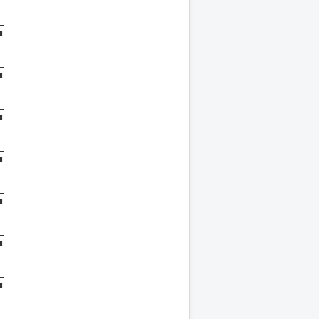
■
■
■
■
■
■
■