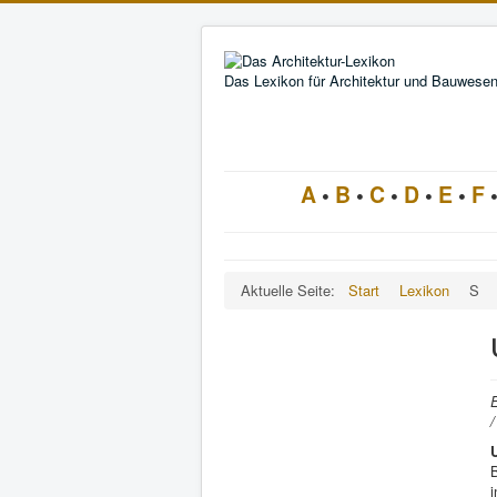
Das Lexikon für Architektur und Bauwese
A
•
B
•
C
•
D
•
E
•
F
Aktuelle Seite:
Start
Lexikon
S
E
/
i