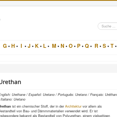
n
Suche
im
Architektur-
Lexikon
•
G
•
H
•
I
•
J
•
K
•
L
•
M
•
N
•
O
•
P
•
Q
•
R
•
S
•
T
•
Urethan
nglish: Urethane / Español: Uretano / Português: Uretano / Français: Urétha
 Italiano: Uretano
Urethan
ist ein chemischer Stoff, der in der
Architektur
vor allem als
Bestandteil von Bau- und Dämmmaterialien verwendet wird. Er ist
nsbesondere bekannt als Bestandteil von Polyurethan, einem vielseitigen