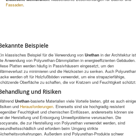
Fassaden
.
Bekannte Beispiele
Ein klassisches Beispiel für die Verwendung von
Urethan
in der Architektur ist
die Anwendung von Polyurethan-Dämmplatten in energieeffizienten Gebäuden.
Diese Platten werden häufig in Passivhäusern eingesetzt, um den
Wärmeverlust zu minimieren und die Heizkosten zu senken. Auch Polyurethan
acke werden oft für Holzfußböden verwendet, um eine strapazierfähige,
chützende Oberfläche zu schaffen, die vor Kratzern und Feuchtigkeit schützt
Behandlung und Risiken
Während
Urethan
-basierte Materialien viele Vorteile bieten, gibt es auch einige
Risiken und
Herausforderungen
. Einerseits sind sie hochgradig resistent
gegenüber Feuchtigkeit und chemischen Einflüssen, andererseits können sie
bei der Herstellung und Entsorgung Umweltprobleme verursachen. Die
socyanate, die zur Herstellung von Polyurethan verwendet werden, sind
gesundheitsschädlich und erfordern beim Umgang strikte
Sicherheitsvorkehrungen. Außerdem sind Polyurethan-Produkte schwer