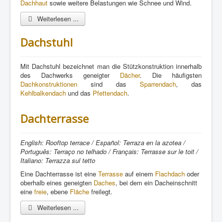
Dachhaut
sowie weitere Belastungen wie Schnee und Wind.
Weiterlesen ...
Dachstuhl
Mit Dachstuhl bezeichnet man die Stützkonstruktion innerhalb
des Dachwerks geneigter
Dächer
. Die häufigsten
Dachkonstruktionen
sind das
Sparrendach
, das
Kehlbalkendach
und das
Pfettendach
.
Dachterrasse
English: Rooftop terrace / Español: Terraza en la azotea /
Português: Terraço no telhado / Français: Terrasse sur le toit /
Italiano: Terrazza sul tetto
Eine Dachterrasse ist eine
Terrasse
auf einem
Flachdach
oder
oberhalb eines geneigten
Daches
, bei dem ein Dacheinschnitt
eine
freie
, ebene
Fläche
freilegt.
Weiterlesen ...